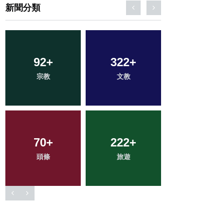
新聞分類
102
+
986
+
548
+
農業
綜合新聞
社會
3
+
289
+
160
+
大陸
健康
專欄