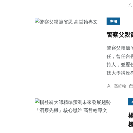
專欄
警察父親
警察父親節
任，曾任台
持人，並歷
技大學講座教
高哲翰