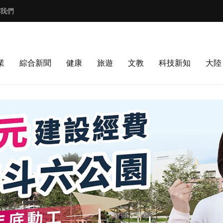
我們
業
綜合新聞
健康
旅遊
文教
科技新知
大陸