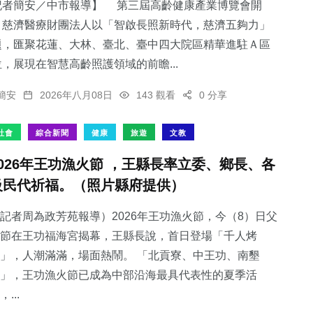
記者簡安／中市報導】 第三屆高齡健康產業博覽會開
，慈濟醫療財團法人以「智啟長照新時代，慈濟五夠力」
題，匯聚花蓮、大林、臺北、臺中四大院區精華進駐Ａ區
，展現在智慧高齡照護領域的前瞻...
簡安
2026年八月08日
143 觀看
0 分享
社會
綜合新聞
健康
旅遊
文教
2026年王功漁火節 ，王縣長率立委、鄉長、各
級民代祈福。（照片縣府提供）
記者周為政芳苑報導）2026年王功漁火節，今（8）日父
節在王功福海宮揭幕，王縣長說，首日登場「千人烤
」，人潮滿滿，場面熱鬧。 「北貢寮、中王功、南墾
」，王功漁火節已成為中部沿海最具代表性的夏季活
，...