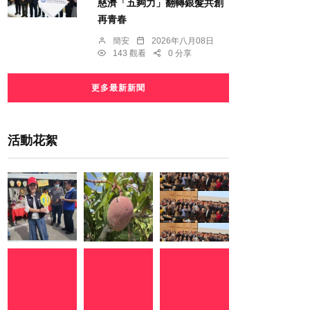
慈濟「五夠力」翻轉銀髮共創
再青春
簡安
2026年八月08日
143 觀看
0 分享
更多最新新聞
活動花絮