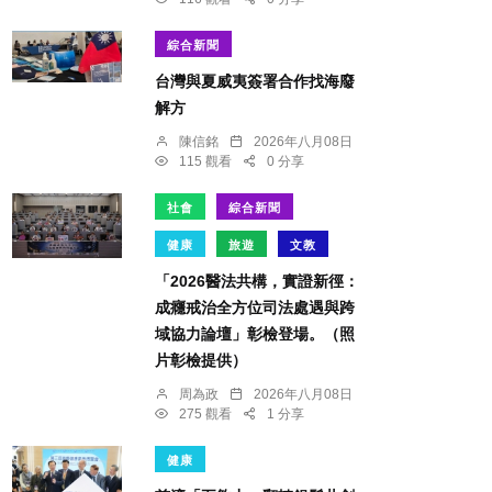
綜合新聞
台灣與夏威夷簽署合作找海廢
解方
陳信銘
2026年八月08日
115 觀看
0 分享
社會
綜合新聞
健康
旅遊
文教
「2026醫法共構，實證新徑：
成癮戒治全方位司法處遇與跨
域協力論壇」彰檢登場。（照
片彰檢提供）
周為政
2026年八月08日
275 觀看
1 分享
健康