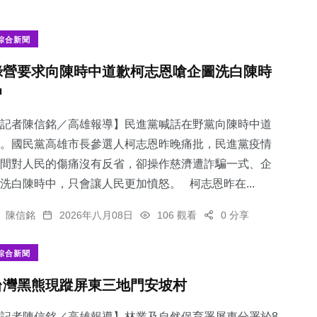
綜合新聞
綠營要求向陳時中道歉柯志恩嗆企圖洗白陳時
中
記者陳信銘／高雄報導】民進黨喊話在野黨向陳時中道
。國民黨高雄市長參選人柯志恩昨晚痛批，民進黨疫情
間對人民的傷痛沒有反省，卻操作慈濟遭詐騙一式、企
洗白陳時中，只會讓人民更加憤怒。 柯志恩昨在...
陳信銘
2026年八月08日
106 觀看
0 分享
綜合新聞
台灣黑熊現蹤屏東三地門安坡村
記者陳信銘／高雄報導】林業及自然保育署屏東分署於8