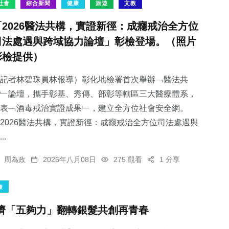
社會
綜合新聞
健康
旅遊
文教
「2026醫法共構，實證新徑：成癮戒治全方位
司法處遇與跨域協力論壇」彰檢登場。（照片
彰檢提供）
記者林碧珠員林報導）彰化地檢署首次舉辦﹁醫法共
﹂論壇，攜手彰基、秀傳、部彰等轄區三大醫療體系，
表﹁酒毒戒治實證成果﹂，建立全方位社會安全網。
2026醫法共構，實證新徑：成癮戒治全方位司法處遇與
..
周為政
2026年八月08日
275 觀看
1 分享
康
濟「五夠力」翻轉銀髮共創再青春