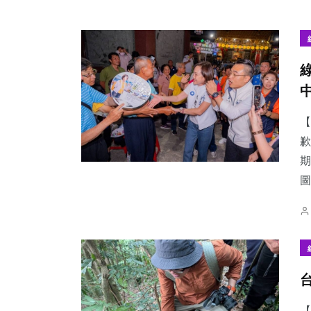
【
歉
期
圖
【