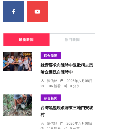
最新新聞
熱門新聞
綜合新聞
綠營要求向陳時中道歉柯志恩
嗆企圖洗白陳時中
陳信銘
2026年八月08日
106 觀看
0 分享
綜合新聞
台灣黑熊現蹤屏東三地門安坡
村
陳信銘
2026年八月08日
116 觀看
0 分享