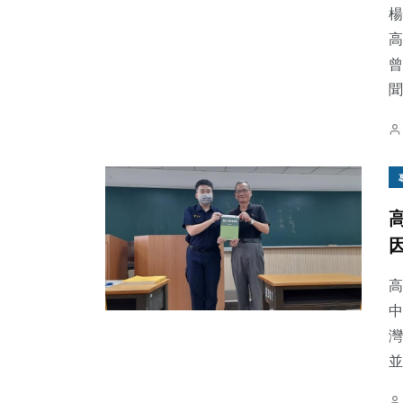
楊
高
曾
聞
高
中
灣
並