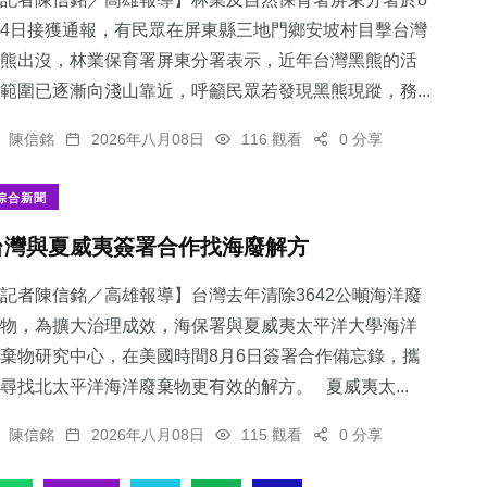
4日接獲通報，有民眾在屏東縣三地門鄉安坡村目擊台灣
熊出沒，林業保育署屏東分署表示，近年台灣黑熊的活
範圍已逐漸向淺山靠近，呼籲民眾若發現黑熊現蹤，務...
48
+
92
+
322
+
陳信銘
2026年八月08日
116 觀看
0 分享
科技新知
宗教
文教
綜合新聞
台灣與夏威夷簽署合作找海廢解方
記者陳信銘／高雄報導】台灣去年清除3642公噸海洋廢
70
+
222
+
物，為擴大治理成效，海保署與夏威夷太平洋大學海洋
頭條
旅遊
棄物研究中心，在美國時間8月6日簽署合作備忘錄，攜
尋找北太平洋海洋廢棄物更有效的解方。 夏威夷太...
陳信銘
2026年八月08日
115 觀看
0 分享