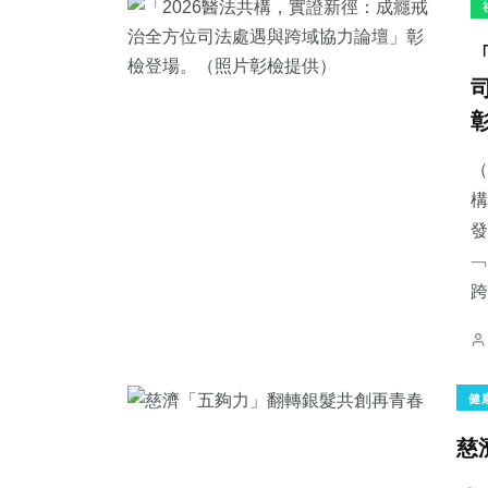
（
構
發
﹁
跨.
健
慈