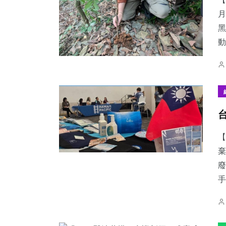
月
黑
動
101
+
986
+
548
+
農業
綜合新聞
社會
【
3
+
289
+
160
+
棄
大陸
健康
專欄
廢
手