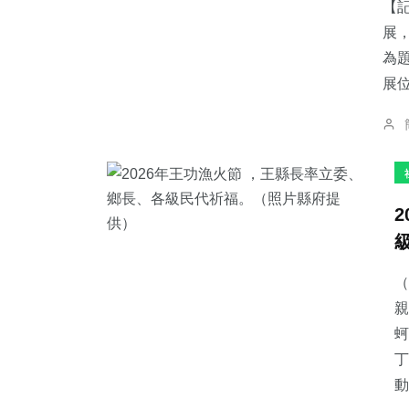
【
展
為
展位
（
親
蚵
丁
動