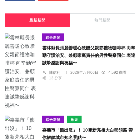
最新新聞
熱門新聞
綜合新聞
雲林縣長張麗善暖心致贈父親節禮物咖啡杯 向辛
勤守護治安、兼顧家庭責任的男性警察同仁 表達
誠摯感謝與祝福〜
陳信利
2026年八月06日
4,592 觀看
13 分享
綜合新聞
旅遊
嘉義市「熊出沒」！ 10隻新亮相大白熊領路 帶
你解鎖城市知名景點〜