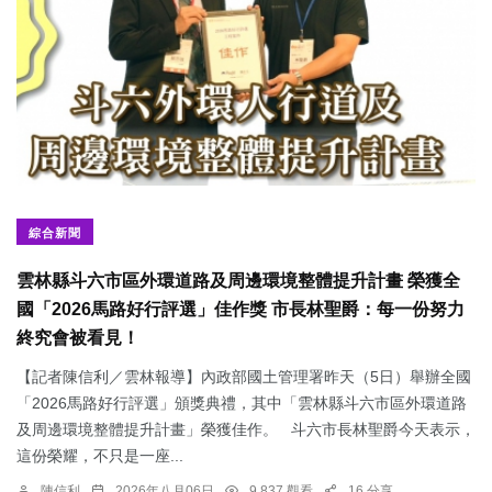
綜合新聞
雲林縣斗六市區外環道路及周邊環境整體提升計畫 榮獲全
國「2026馬路好行評選」佳作獎 市長林聖爵：每一份努力
終究會被看見！
【記者陳信利／雲林報導】內政部國土管理署昨天（5日）舉辦全國
「2026馬路好行評選」頒獎典禮，其中「雲林縣斗六市區外環道路
及周邊環境整體提升計畫」榮獲佳作。 斗六市長林聖爵今天表示，
這份榮耀，不只是一座...
陳信利
2026年八月06日
9,837 觀看
16 分享