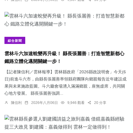
綜合新聞
雲林斗六加速蛻變再升級！ 縣長張麗善：打造智慧新都心
鐵路立體化邁開關鍵一步！
【記者陳信利／雲林報導】雲林縣政府「2026縣政說明會」今天(6
日)前進斗六市，由縣長張麗善率領縣府團隊向鄉親報告近年建設成
果與未來施政藍圖。斗六廳會場湧入滿滿鄉親，座無虛席，共同關
心地方發展。 縣長張麗善強調...
陳信利
2026年八月06日
9,946 觀看
20 分享