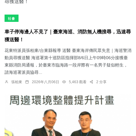
社會
車子停海邊人不見了｜臺東海巡、消防無人機搜尋，迅速尋
獲送醫！
花東特派員張柏東/台東縣報導 送醫 臺東海岸傳民眾失意｜海巡警消
動員尋獲送醫 海巡署第十巡防區指揮部8/6日上午09時06分接獲臺
東縣消防局通報，於臺東市臨海路一段岸際有一名男子疑似輕生，
請海巡署派員協尋...
張柏東
2026年八月06日
5,463 觀看
2 分享