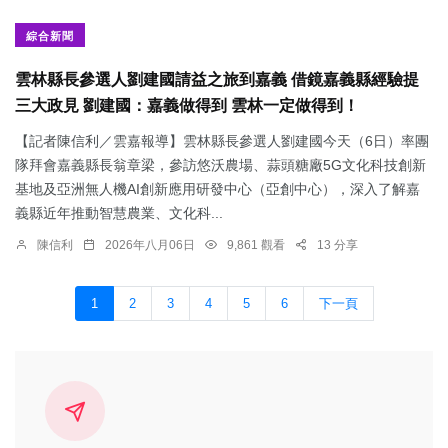
綜合新聞
雲林縣長參選人劉建國請益之旅到嘉義 借鏡嘉義縣經驗提
三大政見 劉建國：嘉義做得到 雲林一定做得到！
【記者陳信利／雲嘉報導】雲林縣長參選人劉建國今天（6日）率團
隊拜會嘉義縣長翁章梁，參訪悠沃農場、蒜頭糖廠5G文化科技創新
基地及亞洲無人機AI創新應用研發中心（亞創中心），深入了解嘉
義縣近年推動智慧農業、文化科...
陳信利
2026年八月06日
9,861 觀看
13 分享
1
2
3
4
5
6
下一頁