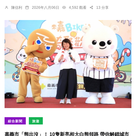
陳信利
2026年八月06日
4,592 觀看
13 分享
綜合新聞
旅遊
嘉義市「熊出沒」！ 10隻新亮相大白熊領路 帶你解鎖城市