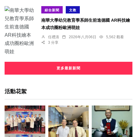
綜合新聞
文教
南華大學幼兒教育學系師生前進德國 AR科技繪
本成功圈粉歐洲萌娃
任禮清
2026年八月06日
5,562 觀看
3 分享
更多最新新聞
活動花絮