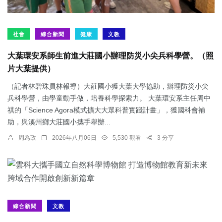
社會
綜合新聞
健康
文教
大葉環安系師生前進大莊國小辦理防災小尖兵科學營。（照
片大葉提供）
（記者林碧珠員林報導）大莊國小獲大葉大學協助，辦理防災小尖
兵科學營，由學童動手做，培養科學探索力。 大葉環安系主任周中
祺的「Science Agora模式擴大大眾科普實踐計畫」，獲國科會補
助，與溪州鄉大莊國小攜手舉辦...
周為政
2026年八月06日
5,530 觀看
3 分享
綜合新聞
文教