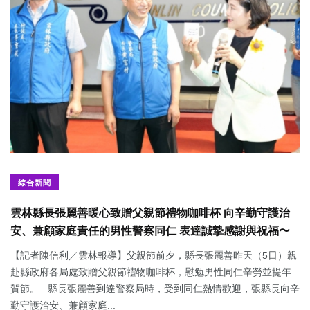
綜合新聞
雲林縣長張麗善暖心致贈父親節禮物咖啡杯 向辛勤守護治
安、兼顧家庭責任的男性警察同仁 表達誠摯感謝與祝福〜
【記者陳信利／雲林報導】父親節前夕，縣長張麗善昨天（5日）親
赴縣政府各局處致贈父親節禮物咖啡杯，慰勉男性同仁辛勞並提年
賀節。 縣長張麗善到達警察局時，受到同仁熱情歡迎，張縣長向辛
勤守護治安、兼顧家庭...