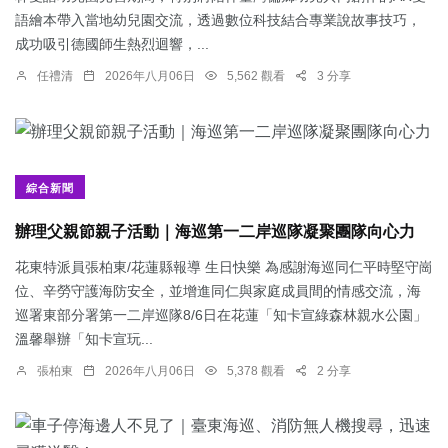
語繪本帶入當地幼兒園交流，透過數位科技結合專業說故事技巧，
成功吸引德國師生熱烈迴響，...
任禮清
2026年八月06日
5,562 觀看
3 分享
綜合新聞
辦理父親節親子活動｜海巡第一二岸巡隊凝聚團隊向心力
花東特派員張柏東/花蓮縣報導 生日快樂 為感謝海巡同仁平時堅守崗
位、辛勞守護海防安全，並增進同仁與家庭成員間的情感交流，海
巡署東部分署第一二岸巡隊8/6日在花蓮「知卡宣綠森林親水公園」
溫馨舉辦「知卡宣玩...
張柏東
2026年八月06日
5,378 觀看
2 分享