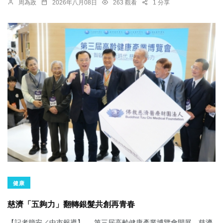
周為政
2026年八月08日
263 觀看
1 分享
健康
慈濟「五夠力」翻轉銀髮共創再青春
【記者簡安／中市報導】 第三屆高齡健康產業博覽會開展，慈濟