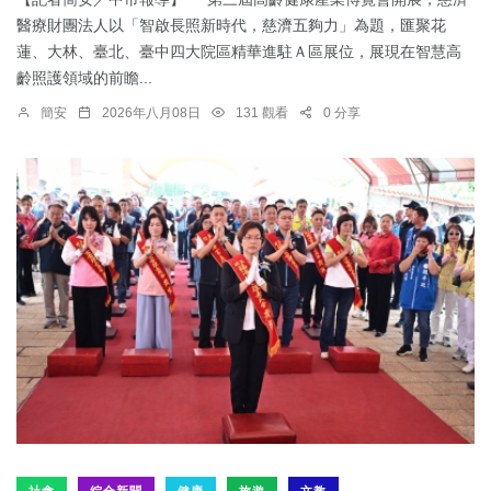
醫療財團法人以「智啟長照新時代，慈濟五夠力」為題，匯聚花
蓮、大林、臺北、臺中四大院區精華進駐Ａ區展位，展現在智慧高
齡照護領域的前瞻...
簡安
2026年八月08日
131 觀看
0 分享