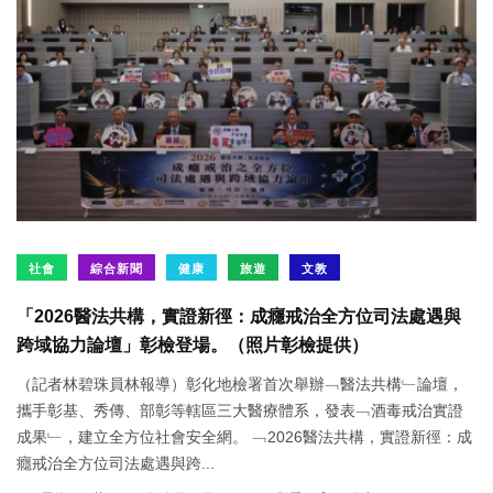
社會
綜合新聞
健康
旅遊
文教
「2026醫法共構，實證新徑：成癮戒治全方位司法處遇與
跨域協力論壇」彰檢登場。（照片彰檢提供）
（記者林碧珠員林報導）彰化地檢署首次舉辦﹁醫法共構﹂論壇，
攜手彰基、秀傳、部彰等轄區三大醫療體系，發表﹁酒毒戒治實證
成果﹂，建立全方位社會安全網。 ﹁2026醫法共構，實證新徑：成
癮戒治全方位司法處遇與跨...