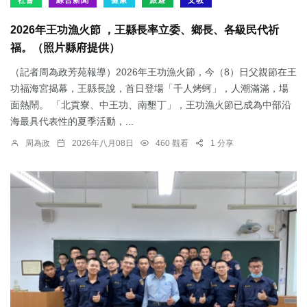
社會
綜合新聞
健康
旅遊
文教
2026年王功漁火節 ，王縣長率立委、鄉長、各級民代祈
福。（照片縣府提供）
（記者周為政芳苑報導）2026年王功漁火節，今（8）日父親節在王
功福海宮揭幕，王縣長說，首日登場「千人烤蚵」，人潮滿滿，場
面熱鬧。 「北貢寮、中王功、南墾丁」，王功漁火節已成為中部沿
海最具代表性的夏季活動，...
周為政
2026年八月08日
460 觀看
1 分享