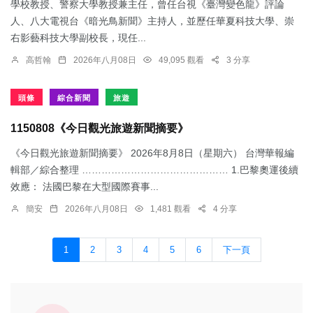
學校教授、警察大學教授兼主任，曾任台視《臺灣變色龍》評論
人、八大電視台《暗光鳥新聞》主持人，並歷任華夏科技大學、崇
右影藝科技大學副校長，現任...
高哲翰
2026年八月08日
49,095 觀看
3 分享
頭條
綜合新聞
旅遊
1150808《今日觀光旅遊新聞摘要》
《今日觀光旅遊新聞摘要》 2026年8月8日（星期六） 台灣華報編
輯部／綜合整理 ……………………………………… 1.​巴黎奧運後續
效應： 法國巴黎在大型國際賽事...
簡安
2026年八月08日
1,481 觀看
4 分享
1
2
3
4
5
6
下一頁