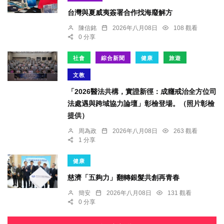
台灣與夏威夷簽署合作找海廢解方
陳信銘
2026年八月08日
108 觀看
0 分享
社會
綜合新聞
健康
旅遊
文教
「2026醫法共構，實證新徑：成癮戒治全方位司
法處遇與跨域協力論壇」彰檢登場。（照片彰檢
提供）
周為政
2026年八月08日
263 觀看
1 分享
健康
慈濟「五夠力」翻轉銀髮共創再青春
簡安
2026年八月08日
131 觀看
0 分享