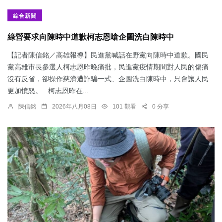
綜合新聞
綠營要求向陳時中道歉柯志恩嗆企圖洗白陳時中
【記者陳信銘／高雄報導】民進黨喊話在野黨向陳時中道歉。國民
黨高雄市長參選人柯志恩昨晚痛批，民進黨疫情期間對人民的傷痛
沒有反省，卻操作慈濟遭詐騙一式、企圖洗白陳時中，只會讓人民
更加憤怒。 柯志恩昨在...
陳信銘
2026年八月08日
101 觀看
0 分享