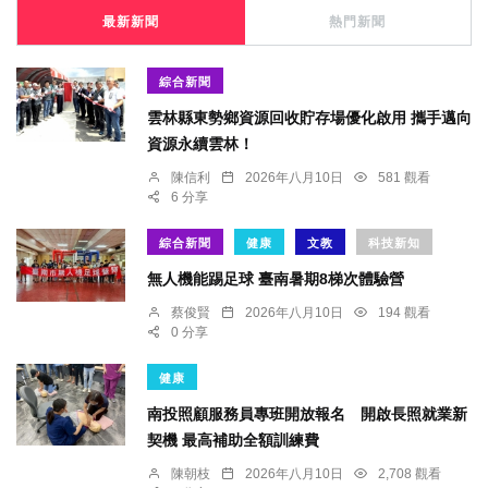
最新新聞
熱門新聞
綜合新聞
雲林縣東勢鄉資源回收貯存場優化啟用 攜手邁向
資源永續雲林！
陳信利
2026年八月10日
581 觀看
6 分享
綜合新聞
健康
文教
科技新知
無人機能踢足球 臺南暑期8梯次體驗營
蔡俊賢
2026年八月10日
194 觀看
0 分享
健康
南投照顧服務員專班開放報名 開啟長照就業新
契機 最高補助全額訓練費
陳朝枝
2026年八月10日
2,708 觀看