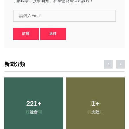
了解時事、接收新知、在家也能當個知識通！
請鍵入Email
訂閱
退訂
新聞分類
221
+
1
+
社會
大陸