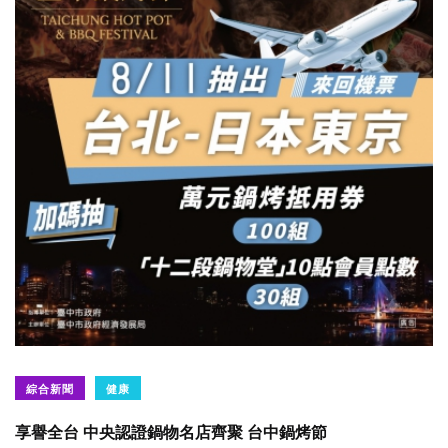
綜合新聞
健康
享譽全台 中央認證鍋物名店齊聚 台中鍋烤節