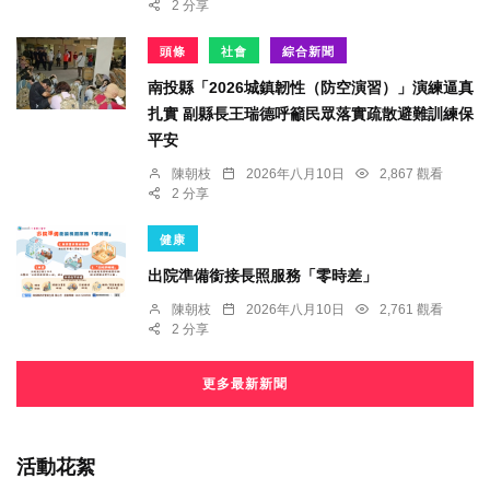
2 分享
頭條
社會
綜合新聞
南投縣「2026城鎮韌性（防空演習）」演練逼真
扎實 副縣長王瑞德呼籲民眾落實疏散避難訓練保
平安
陳朝枝
2026年八月10日
2,867 觀看
2 分享
健康
出院準備銜接長照服務「零時差」
陳朝枝
2026年八月10日
2,761 觀看
2 分享
更多最新新聞
活動花絮