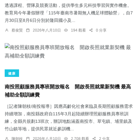
透過課程、營隊及競賽活動，提供學生多元科技學習與實作機會。
教育局今年暑假辦理「115年臺南市暑期無人機足球體驗營」，自7
月30日至8月6日分別於隆田國小及...
蔡俊賢
2026年八月10日
194 觀看
0 分享
健康
南投照顧服務員專班開放報名 開啟長照就業新契機 最高
補助全額訓練費
［記者陳朝枝/南投報導］因應高齡化社會來臨及長期照顧服務需求
持續增加，南投縣政府自115年3月起陸續辦理照顧服務員專班訓
練，全縣共規劃13班次，辦訓地點涵蓋南投市、草屯鎮、埔里鎮及
竹山鎮等地，提供民眾就近參訓機...
陳朝枝
2026年八月10日
2,708 觀看
2 分享