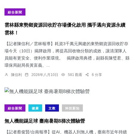
綜合新聞
雲林縣東勢鄉資源回收貯存場優化啟用 攜手邁向資源永續
雲林！
【記者陳信利／雲林報導】耗資3千萬元興建的東勢鄉資源回收貯存
場今天（10日）揭牌啟用，將提高回收物分類的成效，讓清潔隊人
員能有更安全、便利作業環境。 揭牌啟用典禮，副縣長陳璧君、縣
環保局副局長黃富義、...
陳信利
2026年八月10日
581 觀看
6 分享
綜合新聞
健康
文教
科技新知
無人機能踢足球 臺南暑期8梯次體驗營
【記者蔡俊賢/台南報導】從AI、機器人到無人機，臺南市近年持續