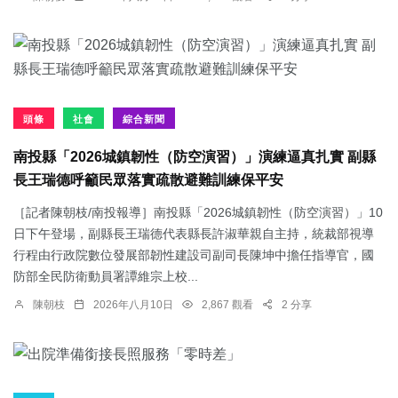
頭條
社會
綜合新聞
南投縣「2026城鎮韌性（防空演習）」演練逼真扎實 副縣
長王瑞德呼籲民眾落實疏散避難訓練保平安
［記者陳朝枝/南投報導］南投縣「2026城鎮韌性（防空演習）」10
日下午登場，副縣長王瑞德代表縣長許淑華親自主持，統裁部視導
行程由行政院數位發展部韌性建設司副司長陳坤中擔任指導官，國
防部全民防衛動員署譚維宗上校...
陳朝枝
2026年八月10日
2,867 觀看
2 分享