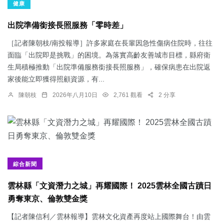
健康
出院準備銜接長照服務「零時差」
［記者陳朝枝/南投報導］許多家庭在長輩因急性傷病住院時，往往
面臨「出院即是挑戰」的困境。為落實高齡友善城市目標，縣府衛
生局積極推動「出院準備服務銜接長照服務」，確保病患在出院返
家後能立即獲得照顧資源，有...
陳朝枝
2026年八月10日
2,761 觀看
2 分享
綜合新聞
雲林縣「文資潛力之城」再耀國際！ 2025雲林全國古蹟日
勇奪東京、倫敦雙金獎
【記者陳信利／雲林報導】雲林文化資產再度站上國際舞台！由雲