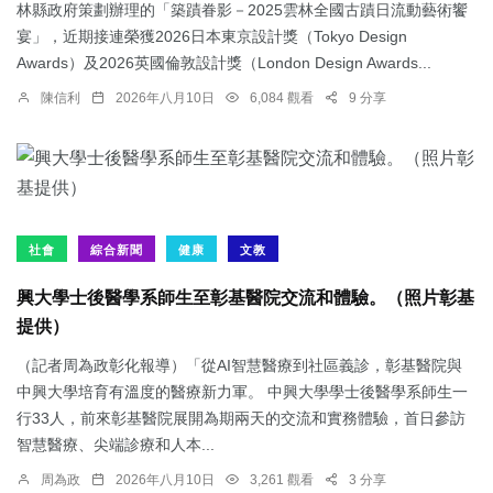
林縣政府策劃辦理的「築蹟眷影－2025雲林全國古蹟日流動藝術饗
宴」，近期接連榮獲2026日本東京設計獎（Tokyo Design
Awards）及2026英國倫敦設計獎（London Design Awards...
陳信利
2026年八月10日
6,084 觀看
9 分享
社會
綜合新聞
健康
文教
興大學士後醫學系師生至彰基醫院交流和體驗。（照片彰基
提供）
（記者周為政彰化報導）「從AI智慧醫療到社區義診，彰基醫院與
中興大學培育有溫度的醫療新力軍。 中興大學學士後醫學系師生一
行33人，前來彰基醫院展開為期兩天的交流和實務體驗，首日參訪
智慧醫療、尖端診療和人本...
周為政
2026年八月10日
3,261 觀看
3 分享