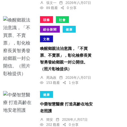
張文一
2026年八月07日
89 觀看
0 分享
頭條
社會
綜合新聞
健康
文教
喚醒鄉親法治意識，「不買
票、不賣票」，彰化檢察長黃
智勇發給鄉親一封公開信。
（照片彰檢提供）
周為政
2026年八月07日
153 觀看
1 分享
健康
中榮智慧醫療 打造高齡在地安
老照護
簡安
2026年八月07日
202 觀看
0 分享