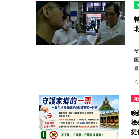
25
+
94
+
177
+
宗教
健康
社會
幣
匯
查
1
+
104
+
33
+
頭
大陸
文教
農業
喚
檢
提