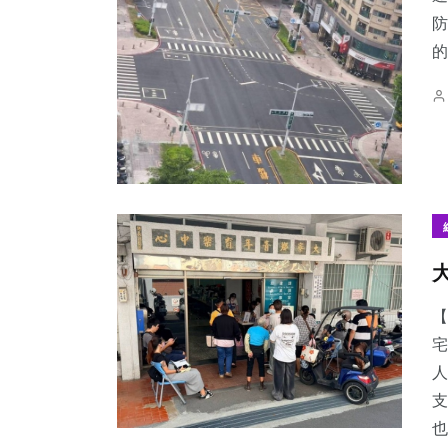
防
的.
【
宅
人
支
也.