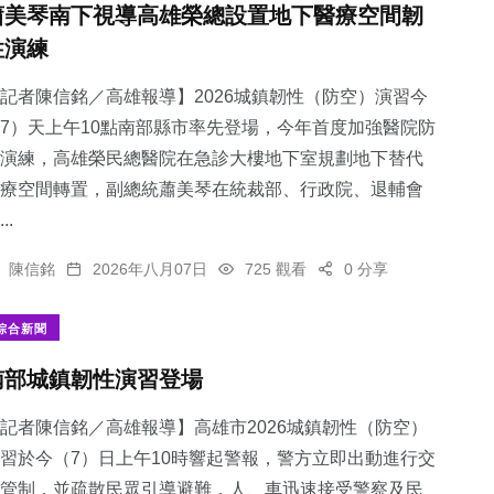
蕭美琴南下視導高雄榮總設置地下醫療空間韌
性演練
記者陳信銘／高雄報導】2026城鎮韌性（防空）演習今
7）天上午10點南部縣市率先登場，今年首度加強醫院防
演練，高雄榮民總醫院在急診大樓地下室規劃地下替代
療空間轉置，副總統蕭美琴在統裁部、行政院、退輔會
..
陳信銘
2026年八月07日
725 觀看
0 分享
綜合新聞
南部城鎮韌性演習登場
記者陳信銘／高雄報導】高雄市2026城鎮韌性（防空）
習於今（7）日上午10時響起警報，警方立即出動進行交
管制，並疏散民眾引導避難，人、車迅速接受警察及民