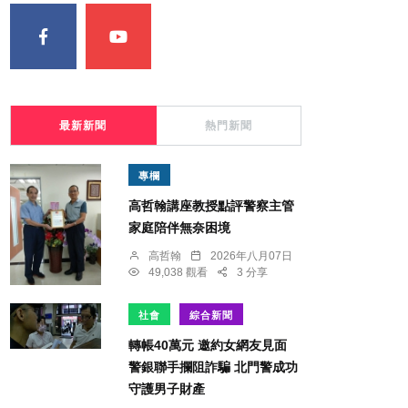
最新新聞
熱門新聞
專欄
高哲翰講座教授點評警察主管
家庭陪伴無奈困境
高哲翰
2026年八月07日
49,038 觀看
3 分享
社會
綜合新聞
轉帳40萬元 邀約女網友見面
警銀聯手攔阻詐騙 北門警成功
守護男子財產