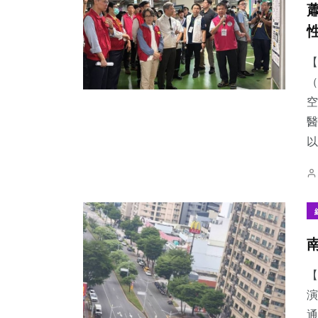
【
（
空
醫
以.
【
演
通