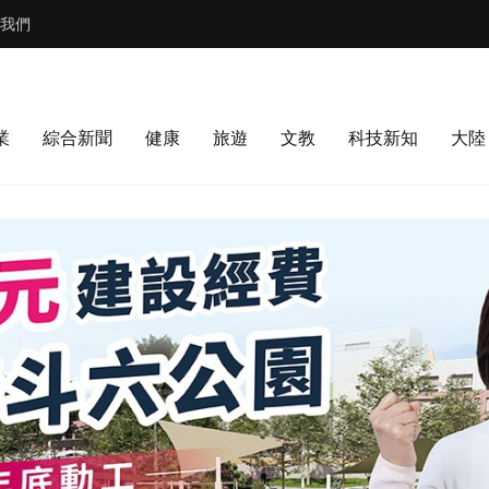
我們
業
綜合新聞
健康
旅遊
文教
科技新知
大陸