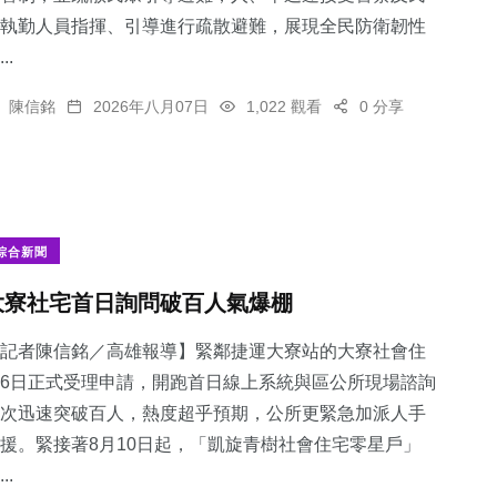
執勤人員指揮、引導進行疏散避難，展現全民防衛韌性
..
陳信銘
2026年八月07日
1,022 觀看
0 分享
綜合新聞
大寮社宅首日詢問破百人氣爆棚
記者陳信銘／高雄報導】緊鄰捷運大寮站的大寮社會住
6日正式受理申請，開跑首日線上系統與區公所現場諮詢
次迅速突破百人，熱度超乎預期，公所更緊急加派人手
援。緊接著8月10日起，「凱旋青樹社會住宅零星戶」
..