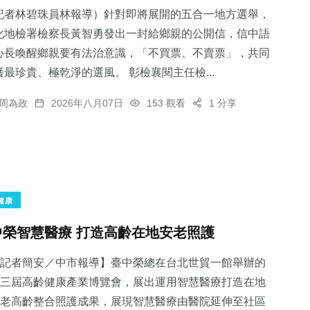
記者林碧珠員林報導）針對即將展開的五合一地方選舉，
化地檢署檢察長黃智勇發出一封給鄉親的公開信，信中語
心長喚醒鄉親要有法治意識，「不買票、不賣票」，共同
護最珍貴、極乾淨的選風。 彰檢襄閱主任檢...
周為政
2026年八月07日
153 觀看
1 分享
健康
中榮智慧醫療 打造高齡在地安老照護
記者簡安／中市報導】臺中榮總在台北世貿一館舉辦的
三屆高齡健康產業博覽會，展出運用智慧醫療打造在地
老高齡整合照護成果，展現智慧醫療由醫院延伸至社區