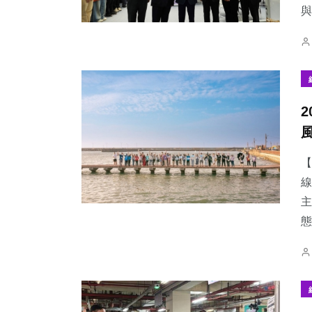
與
【
線
主
態