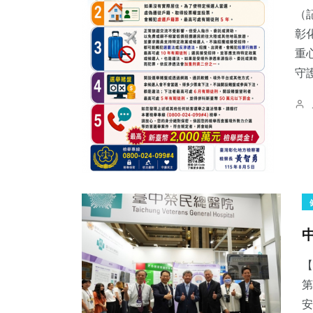
（
彰
重
守
【
第
安