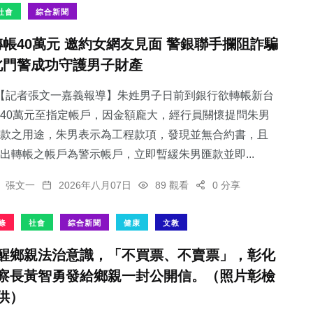
社會
綜合新聞
轉帳40萬元 邀約女網友見面 警銀聯手攔阻詐騙
北門警成功守護男子財產
22
+
318
+
15
+
【記者張文一嘉義報導】朱姓男子日前到銀行欲轉帳新台
頭條
綜合新聞
科技新知
40萬元至指定帳戶，因金額龐大，經行員關懷提問朱男
款之用途，朱男表示為工程款項，發現並無合約書，且
出轉帳之帳戶為警示帳戶，立即暫緩朱男匯款並即...
張文一
2026年八月07日
89 觀看
0 分享
72
+
52
+
條
社會
綜合新聞
健康
文教
旅遊
專欄
醒鄉親法治意識，「不買票、不賣票」，彰化
察長黃智勇發給鄉親一封公開信。（照片彰檢
供）