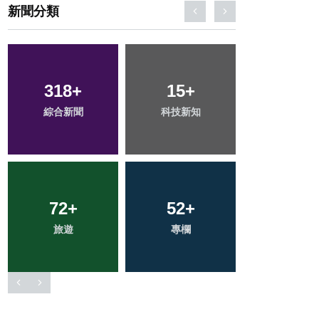
新聞分類
28
+
94
+
177
+
宗教
健康
社會
1
+
102
+
32
+
大陸
文教
農業