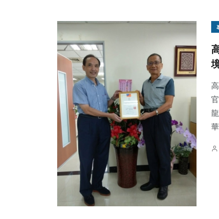
高
官
龍
華