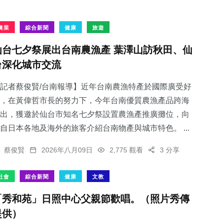
農業
綜合新聞
健康
旅遊
仙台七夕祭展出台南農漁產 葉澤山訪秋田、仙
台深化城市交流
記者蔡俊賢/台南報導】近年台南農漁特產於國際廣受好
，在黃偉哲市長的努力下，今年台南優質農漁產品跨海
出，獲邀於仙台市知名七夕祭設置農漁產推廣攤位，向
自日本各地及海外的旅客介紹台南物產與城市特色。 ...
蔡俊賢
2026年八月09日
2,775 觀看
3 分享
社會
綜合新聞
健康
文教
「秀和苑」日照中心父親節歡唱。（照片秀傳
提供）