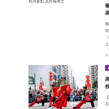
楊
前
《
人
【
2