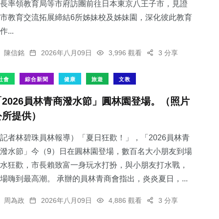
長率領教育局等市府訪團前往日本東京八王子市，見證
市教育交流拓展締結6所姊妹校及姊妹園，深化彼此教育
作...
陳信銘
2026年八月09日
3,996 觀看
3 分享
社會
綜合新聞
健康
旅遊
文教
「2026員林青商潑水節」圓林園登場。（照片
公所提供）
記者林碧珠員林報導）「夏日狂歡！」，「2026員林青
潑水節」今（9）日在圓林園登場，數百名大小朋友到場
水狂歡，市長賴致富一身玩水打扮，與小朋友打水戰，
場嗨到最高潮。 承辦的員林青商會指出，炎炎夏日，...
周為政
2026年八月09日
4,886 觀看
3 分享