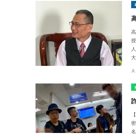
高
授
人
大
【
密
名