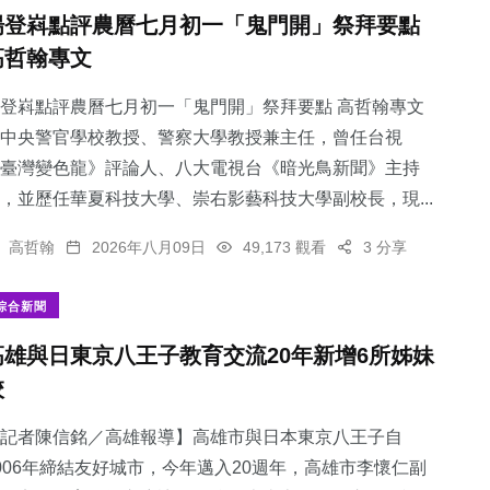
楊登嵙點評農曆七月初一「鬼門開」祭拜要點
高哲翰專文
登嵙點評農曆七月初一「鬼門開」祭拜要點 高哲翰專文
中央警官學校教授、警察大學教授兼主任，曾任台視
臺灣變色龍》評論人、八大電視台《暗光鳥新聞》主持
，並歷任華夏科技大學、崇右影藝科技大學副校長，現...
高哲翰
2026年八月09日
49,173 觀看
3 分享
綜合新聞
高雄與日東京八王子教育交流20年新增6所姊妹
校
記者陳信銘／高雄報導】高雄市與日本東京八王子自
006年締結友好城市，今年邁入20週年，高雄市李懷仁副