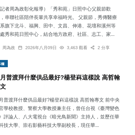
記者周為政彰化報導）「秀和苑」日照中心父親節歡
，串聯社區陪伴長輩共享幸福時光。 父親節，秀傳醫療
系旗下北斗、福興、田中、文昌、伸港、花壇和溪州等
處秀和苑日照中心，結合地方政府、社區、志工、家...
256
+
80
+
42
+
健康
宗教
科技新知
周為政
2026年八月09日
3,463 觀看
2 分享
專欄
月普渡拜什麼供品最好?楊登嵙這樣說 高哲翰
文
140
+
3
+
專欄
大陸
月普渡拜什麼供品最好?楊登嵙這樣說 高哲翰專文 前中央
官學校教授、警察大學教授兼主任，曾任台視《臺灣變色
》評論人、八大電視台《暗光鳥新聞》主持人，並歷任華
科技大學、崇右影藝科技大學副校長，現任華...