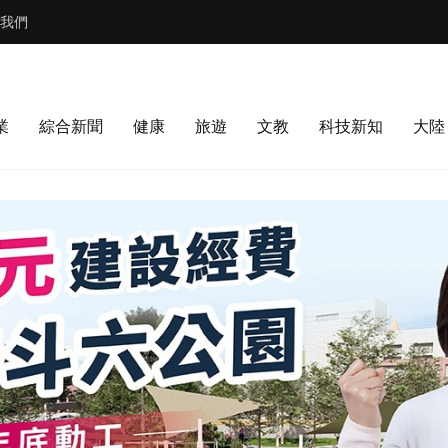
我們
業
綜合新聞
健康
旅遊
文教
科技新知
大陸