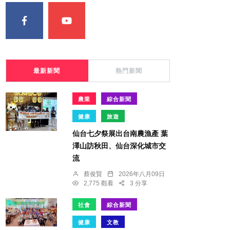
最新新聞
熱門新聞
農業
綜合新聞
健康
旅遊
仙台七夕祭展出台南農漁產 葉
澤山訪秋田、仙台深化城市交
流
蔡俊賢
2026年八月09日
2,775 觀看
3 分享
社會
綜合新聞
健康
文教