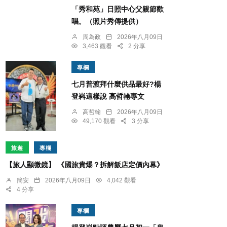
「秀和苑」日照中心父親節歡
唱。（照片秀傳提供）
周為政
2026年八月09日
3,463 觀看
2 分享
專欄
七月普渡拜什麼供品最好?楊
登嵙這樣說 高哲翰專文
高哲翰
2026年八月09日
49,170 觀看
3 分享
旅遊
專欄
【旅人顯微鏡】 《國旅貴爆？拆解飯店定價內幕》
簡安
2026年八月09日
4,042 觀看
4 分享
專欄