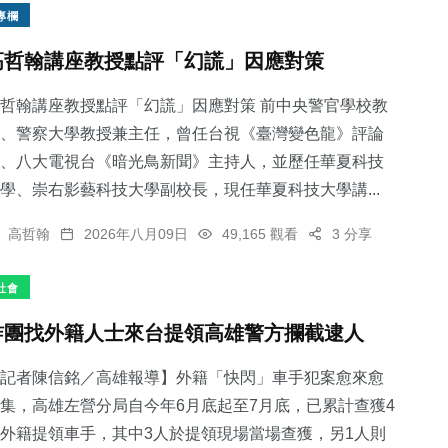
專欄
高哲翰講座教授點評「幻謊」因應對策
哲翰講座教授點評「幻謊」因應對策 前中央警官學校教
、警察大學教授兼主任，曾任台視《臺灣變色龍》評論
、八大電視台《暗光鳥新聞》主持人，並歷任華夏科技
學、崇右影藝科技大學副校長，現任華夏科技大學講...
高哲翰
2026年八月09日
49,165 觀看
3 分享
社會
詐團找外籍人士來台提領高雄警方攔截逮人
記者陳信銘／高雄報導】外籍「快閃」車手犯案愈來愈
集，高雄左營分局自今年6月底起至7月底，已累計查獲4
外籍提領車手，其中3人於提領現場當場查獲，另1人則