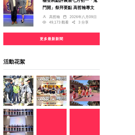
楊登嵙點評農曆七月初一「鬼
門開」祭拜要點 高哲翰專文
高哲翰
2026年八月09日
49,173 觀看
3 分享
更多最新新聞
活動花絮