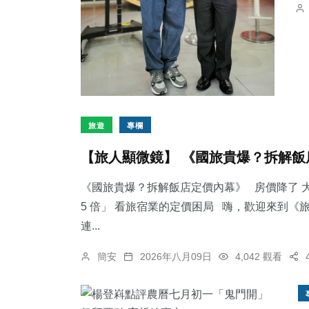
旅遊
專欄
【旅人顯微鏡】 《國旅貴爆？拆解飯
《國旅貴爆？拆解飯店定價內幕》 房價降了 大
5 倍」 看旅宿業的定價困局 嗨，歡迎來到
連...
簡安
2026年八月09日
4,042 觀看