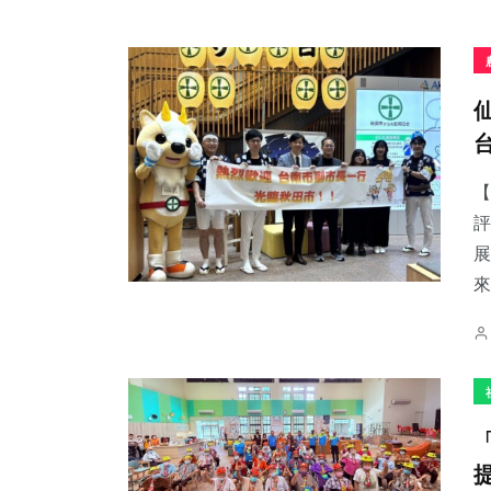
【
評
展
來