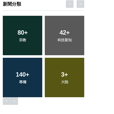
新聞分類
281
+
478
+
62
+
文教
社會
頭條
88
+
194
+
850
+
農業
旅遊
綜合新聞