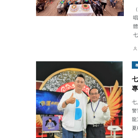
（
唱
體
七
265
+
478
+
62
+
文教
社會
頭條
七
專
88
+
194
+
850
+
農業
旅遊
綜合新聞
七
警
龍
夏