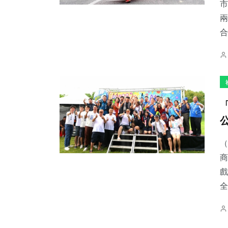
市
兩
合
（
商
戲
全