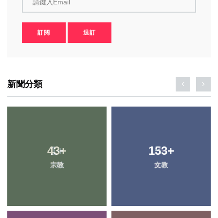
請鍵入Email
訂閱
退訂
新聞分類
43
1
+
+
153
139
+
+
宗教
大陸
文教
健康