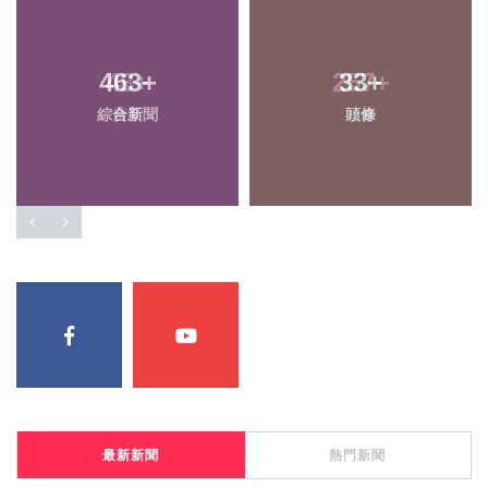
463
48
+
+
257
33
+
+
綜合新聞
農業
頭條
社會
最新新聞
熱門新聞