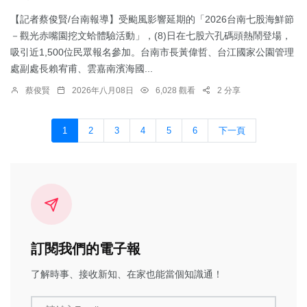
【記者蔡俊賢/台南報導】受颱風影響延期的「2026台南七股海鮮節
－觀光赤嘴園挖文蛤體驗活動」，(8)日在七股六孔碼頭熱鬧登場，
吸引近1,500位民眾報名參加。台南市長黃偉哲、台江國家公園管理
處副處長賴宥甫、雲嘉南濱海國...
蔡俊賢
2026年八月08日
6,028 觀看
2 分享
1
2
3
4
5
6
下一頁
訂閱我們的電子報
了解時事、接收新知、在家也能當個知識通！