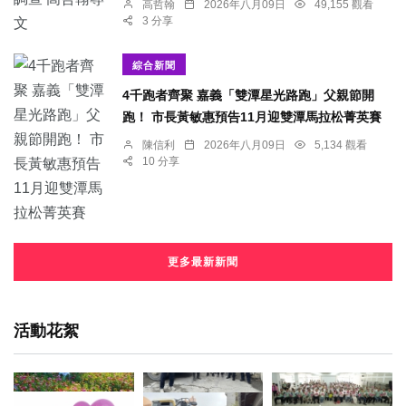
高哲翰
2026年八月09日
49,155 觀看
3 分享
綜合新聞
4千跑者齊聚 嘉義「雙潭星光路跑」父親節開
跑！ 市長黃敏惠預告11月迎雙潭馬拉松菁英賽
陳信利
2026年八月09日
5,134 觀看
10 分享
更多最新新聞
活動花絮