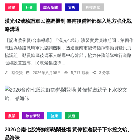
頭條
社會
綜合新聞
文教
科技新知
漢光42號驗證軍民協調機制 臺南後備幹部深入地方強化戰
略溝通
【記者蔡俊賢/台南報導】「漢光42號」演習實兵演練期間，第四作
戰區為驗證戰時軍民協調機制，透過臺南市後備指揮部動員暨民力
協調組，動員轄屬後備軍人輔導中心幹部，協力任務部隊執行道路
阻絕設置宣導、民眾聚集疏導...
蔡俊賢
2026年八月08日
5,717 觀看
3 分享
農業
綜合新聞
健康
旅遊
2026台南七股海鮮節熱鬧登場 黃偉哲邀親子下水挖文蛤、
品海味