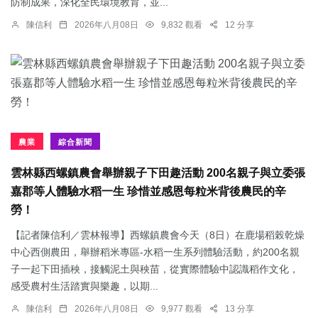
防制成果，深化全民環境教育，並...
陳信利
2026年八月08日
9,832 觀看
12 分享
農業
綜合新聞
雲林縣西螺鎮農會舉辦親子下田趣活動 200名親子與立委張
嘉郡等人體驗水稻一生 珍惜並感恩每粒米背後農民的辛
勞！
【記者陳信利／雲林報導】西螺鎮農會今天（8日）在鹿場稻榖乾燥
中心西側農田，舉辦稻米專區-水稻一生系列體驗活動，約200名親
子一起下田插秧，接觸泥土與秧苗，從實際體驗中認識稻作文化，
感受農村生活踏實與樂趣，以期...
陳信利
2026年八月08日
9,977 觀看
13 分享