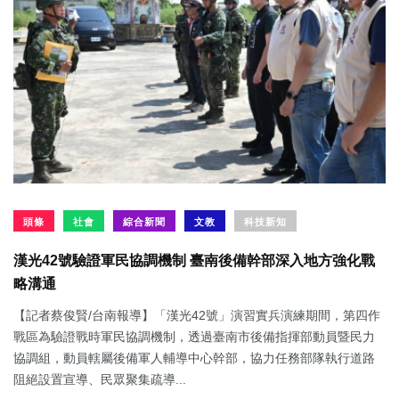
頭條
社會
綜合新聞
文教
科技新知
漢光42號驗證軍民協調機制 臺南後備幹部深入地方強化戰
略溝通
【記者蔡俊賢/台南報導】「漢光42號」演習實兵演練期間，第四作
戰區為驗證戰時軍民協調機制，透過臺南市後備指揮部動員暨民力
協調組，動員轄屬後備軍人輔導中心幹部，協力任務部隊執行道路
阻絕設置宣導、民眾聚集疏導...