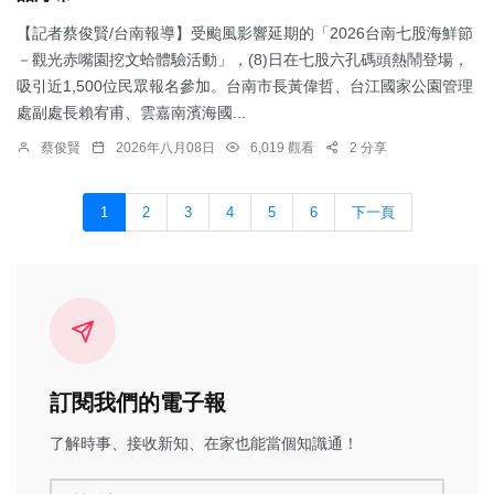
【記者蔡俊賢/台南報導】受颱風影響延期的「2026台南七股海鮮節
－觀光赤嘴園挖文蛤體驗活動」，(8)日在七股六孔碼頭熱鬧登場，
吸引近1,500位民眾報名參加。台南市長黃偉哲、台江國家公園管理
處副處長賴宥甫、雲嘉南濱海國...
蔡俊賢
2026年八月08日
6,019 觀看
2 分享
1
2
3
4
5
6
下一頁
訂閱我們的電子報
了解時事、接收新知、在家也能當個知識通！