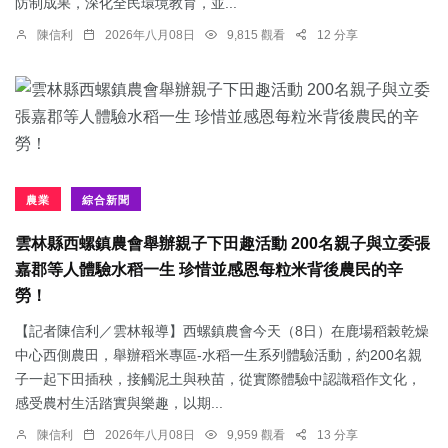
防制成果，深化全民環境教育，並...
陳信利
2026年八月08日
9,815 觀看
12 分享
農業
綜合新聞
雲林縣西螺鎮農會舉辦親子下田趣活動 200名親子與立委張
嘉郡等人體驗水稻一生 珍惜並感恩每粒米背後農民的辛
勞！
【記者陳信利／雲林報導】西螺鎮農會今天（8日）在鹿場稻榖乾燥
中心西側農田，舉辦稻米專區-水稻一生系列體驗活動，約200名親
子一起下田插秧，接觸泥土與秧苗，從實際體驗中認識稻作文化，
感受農村生活踏實與樂趣，以期...
陳信利
2026年八月08日
9,959 觀看
13 分享