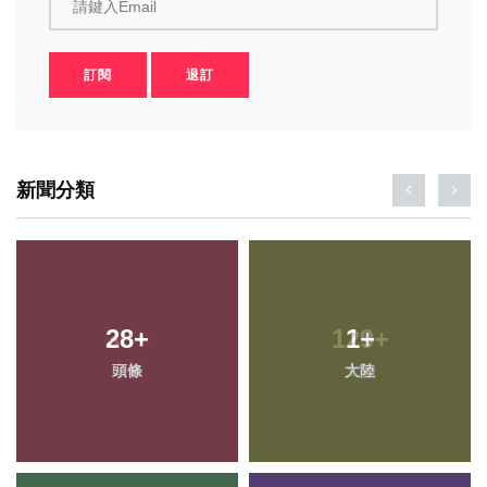
請鍵入Email
訂閱
退訂
新聞分類
28
+
1
+
頭條
大陸