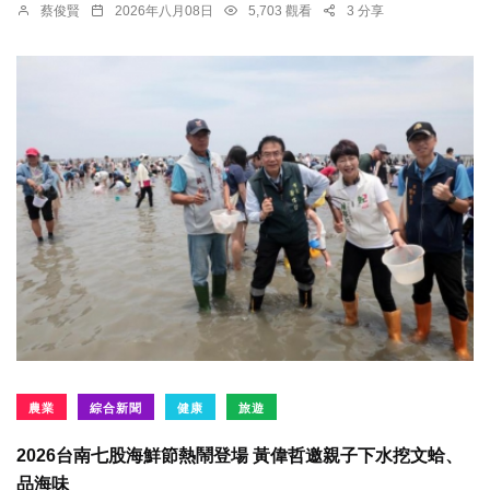
蔡俊賢
2026年八月08日
5,703 觀看
3 分享
農業
綜合新聞
健康
旅遊
2026台南七股海鮮節熱鬧登場 黃偉哲邀親子下水挖文蛤、
品海味