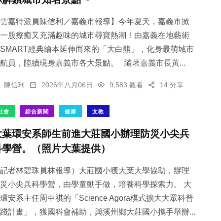
雲嘉特派員陳信利／嘉義市報導】今年夏天，嘉義市掀
一股療癒又充滿趣味的城市尋寶熱潮！由嘉義在地藝術
SMART經典繪本延伸而來的「大白熊」，化身最萌城市
航員，陸續現身嘉義市各大景點。 隨著嘉義市長黃...
陳信利
2026年八月06日
9,583 觀看
14 分享
社會
綜合新聞
健康
文教
大葉環安系師生前進大莊國小辦理防災小尖兵
科學營。（照片大葉提供）
記者林碧珠員林報導）大莊國小獲大葉大學協助，辦理
災小尖兵科學營，由學童動手做，培養科學探索力。 大
環安系主任周中祺的「Science Agora模式擴大大眾科普
踐計畫」，獲國科會補助，與溪州鄉大莊國小攜手舉辦...