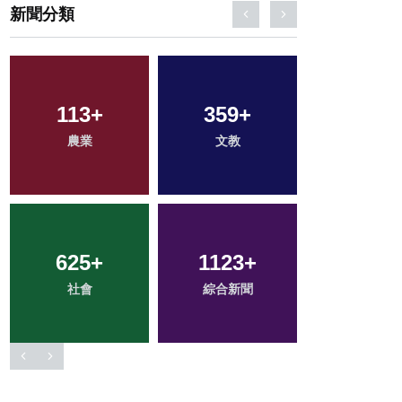
新聞分類
113
+
359
+
325
+
農業
文教
健康
625
+
1123
+
256
+
社會
綜合新聞
旅遊