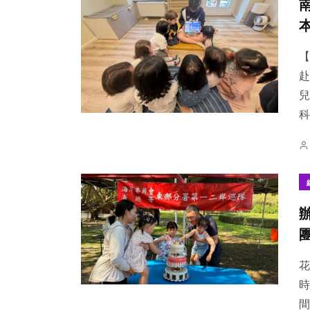
【
赴
兒
科
花
時
間