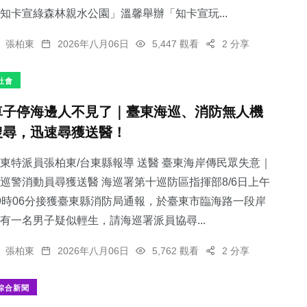
知卡宣綠森林親水公園」溫馨舉辦「知卡宣玩...
張柏東
2026年八月06日
5,447 觀看
2 分享
社會
車子停海邊人不見了｜臺東海巡、消防無人機
搜尋，迅速尋獲送醫！
東特派員張柏東/台東縣報導 送醫 臺東海岸傳民眾失意｜
巡警消動員尋獲送醫 海巡署第十巡防區指揮部8/6日上午
9時06分接獲臺東縣消防局通報，於臺東市臨海路一段岸
有一名男子疑似輕生，請海巡署派員協尋...
張柏東
2026年八月06日
5,762 觀看
2 分享
綜合新聞