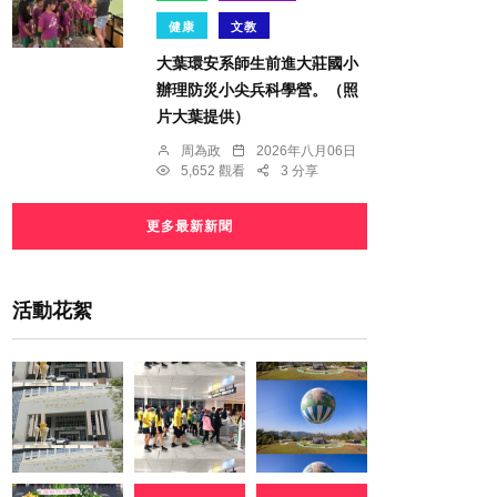
健康
文教
大葉環安系師生前進大莊國小
辦理防災小尖兵科學營。（照
片大葉提供）
周為政
2026年八月06日
5,652 觀看
3 分享
更多最新新聞
活動花絮