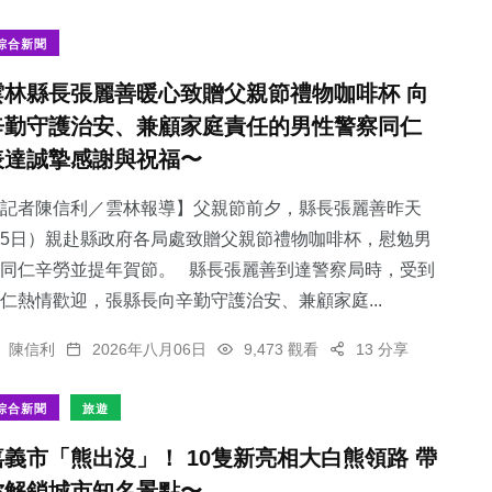
綜合新聞
雲林縣長張麗善暖心致贈父親節禮物咖啡杯 向
辛勤守護治安、兼顧家庭責任的男性警察同仁
180
+
53
+
102
+
表達誠摯感謝與祝福〜
專欄
科技新知
宗教
記者陳信利／雲林報導】父親節前夕，縣長張麗善昨天
5日）親赴縣政府各局處致贈父親節禮物咖啡杯，慰勉男
同仁辛勞並提年賀節。 縣長張麗善到達警察局時，受到
仁熱情歡迎，張縣長向辛勤守護治安、兼顧家庭...
80
+
4
+
陳信利
2026年八月06日
9,473 觀看
13 分享
頭條
大陸
綜合新聞
旅遊
嘉義市「熊出沒」！ 10隻新亮相大白熊領路 帶
你解鎖城市知名景點〜