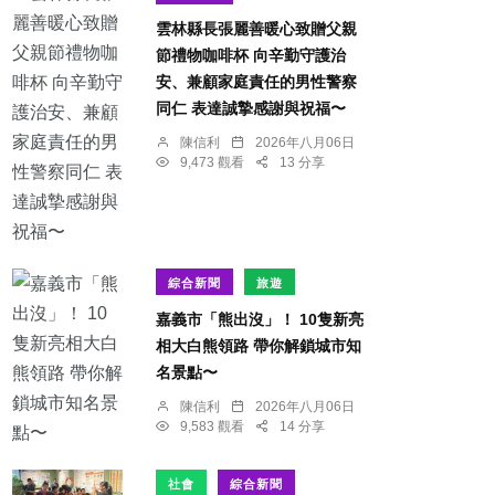
雲林縣長張麗善暖心致贈父親
節禮物咖啡杯 向辛勤守護治
安、兼顧家庭責任的男性警察
同仁 表達誠摯感謝與祝福〜
陳信利
2026年八月06日
9,473 觀看
13 分享
綜合新聞
旅遊
嘉義市「熊出沒」！ 10隻新亮
相大白熊領路 帶你解鎖城市知
名景點〜
陳信利
2026年八月06日
9,583 觀看
14 分享
社會
綜合新聞