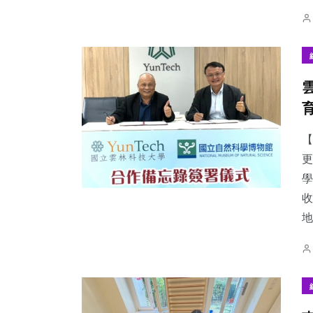
【
更
學
收
地.