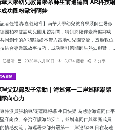
南華大學幼兒教育學系師生前進德國 AR科技繪
本成功圈粉歐洲萌娃
記者任禮清/嘉義報導】南華大學幼兒教育學系師生暑假
德國柏林雙語幼兒園見習期間，特別將陪伴臺灣偏鄉幼
共同創作的AR雙語繪本帶入當地幼兒園交流，透過數位
技結合專業說故事技巧，成功吸引德國師生熱烈迴響，...
任禮清
2026年八月06日
5,674 觀看
3 分享
綜合新聞
辦理父親節親子活動｜海巡第一二岸巡隊凝聚
團隊向心力
東特派員張柏東/花蓮縣報導 生日快樂 為感謝海巡同仁平
堅守崗位、辛勞守護海防安全，並增進同仁與家庭成員
的情感交流，海巡署東部分署第一二岸巡隊8/6日在花蓮