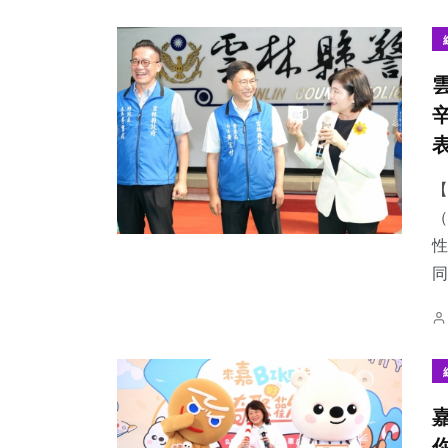
117
+
372
+
336
+
農業
文教
健康
【
（
性
同
625
+
1123
+
256
+
社會
綜合新聞
旅遊