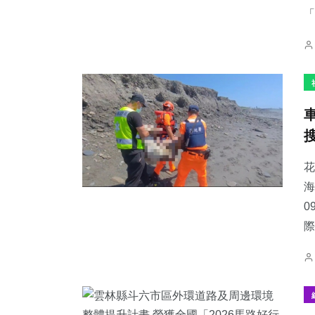
「
花
海
0
際