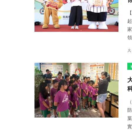
【
起
家
領
（
防
葉
實