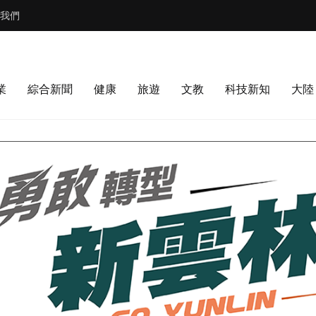
我們
業
綜合新聞
健康
旅遊
文教
科技新知
大陸