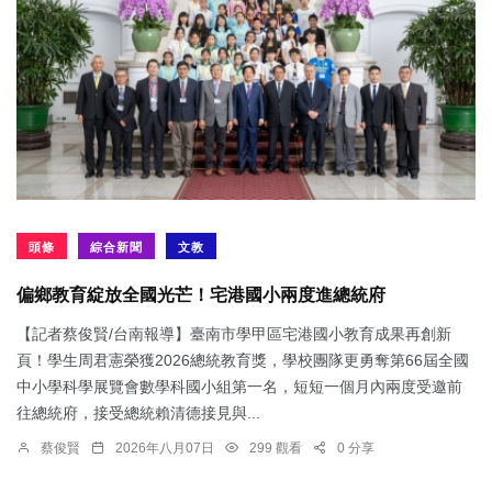
頭條
綜合新聞
文教
偏鄉教育綻放全國光芒！宅港國小兩度進總統府
【記者蔡俊賢/台南報導】臺南市學甲區宅港國小教育成果再創新
頁！學生周君憲榮獲2026總統教育獎，學校團隊更勇奪第66屆全國
中小學科學展覽會數學科國小組第一名，短短一個月內兩度受邀前
往總統府，接受總統賴清德接見與...
蔡俊賢
2026年八月07日
299 觀看
0 分享