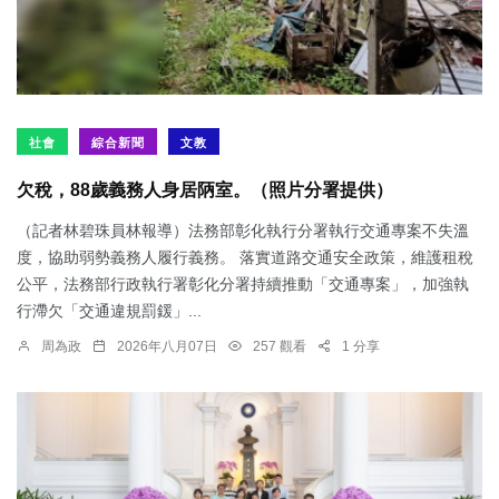
社會
綜合新聞
文教
欠稅，88歲義務人身居陃室。（照片分署提供）
（記者林碧珠員林報導）法務部彰化執行分署執行交通專案不失溫
度，協助弱勢義務人履行義務。 落實道路交通安全政策，維護租稅
公平，法務部行政執行署彰化分署持續推動「交通專案」，加強執
行滯欠「交通違規罰鍰」...
周為政
2026年八月07日
257 觀看
1 分享