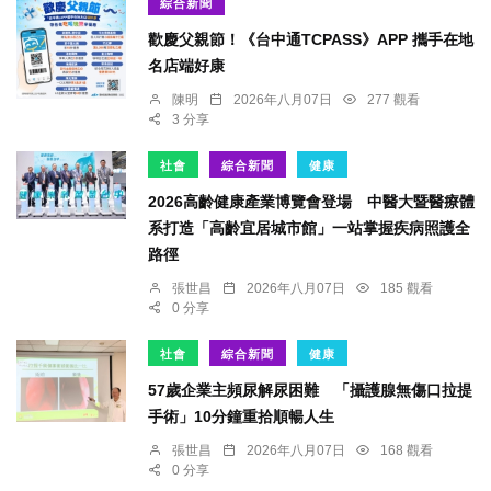
綜合新聞
歡慶父親節！《台中通TCPASS》APP 攜手在地
名店端好康
陳明
2026年八月07日
277 觀看
3 分享
社會
綜合新聞
健康
2026高齡健康產業博覽會登場 中醫大暨醫療體
系打造「高齡宜居城市館」一站掌握疾病照護全
路徑
張世昌
2026年八月07日
185 觀看
0 分享
社會
綜合新聞
健康
57歲企業主頻尿解尿困難 「攝護腺無傷口拉提
手術」10分鐘重拾順暢人生
張世昌
2026年八月07日
168 觀看
0 分享