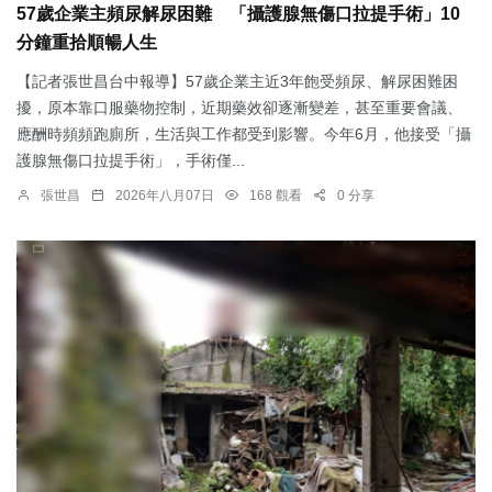
57歲企業主頻尿解尿困難 「攝護腺無傷口拉提手術」10
分鐘重拾順暢人生
【記者張世昌台中報導】57歲企業主近3年飽受頻尿、解尿困難困
擾，原本靠口服藥物控制，近期藥效卻逐漸變差，甚至重要會議、
應酬時頻頻跑廁所，生活與工作都受到影響。今年6月，他接受「攝
護腺無傷口拉提手術」，手術僅...
張世昌
2026年八月07日
168 觀看
0 分享