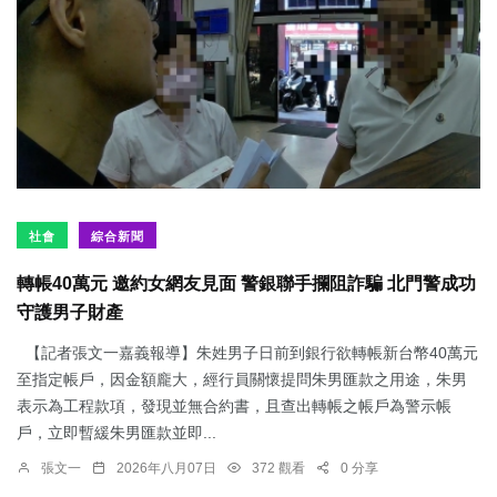
社會
綜合新聞
轉帳40萬元 邀約女網友見面 警銀聯手攔阻詐騙 北門警成功
守護男子財產
【記者張文一嘉義報導】朱姓男子日前到銀行欲轉帳新台幣40萬元
至指定帳戶，因金額龐大，經行員關懷提問朱男匯款之用途，朱男
表示為工程款項，發現並無合約書，且查出轉帳之帳戶為警示帳
戶，立即暫緩朱男匯款並即...
張文一
2026年八月07日
372 觀看
0 分享