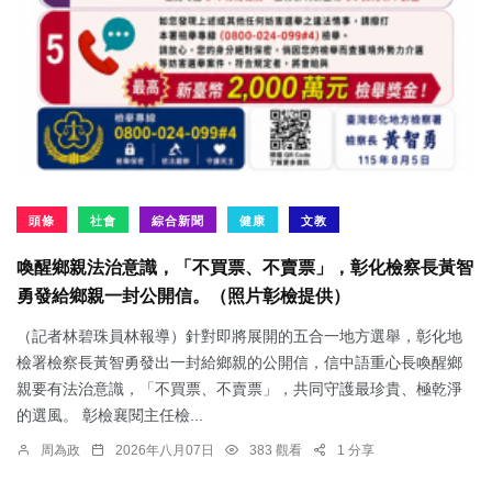
頭條
社會
綜合新聞
健康
文教
喚醒鄉親法治意識，「不買票、不賣票」，彰化檢察長黃智
勇發給鄉親一封公開信。（照片彰檢提供）
（記者林碧珠員林報導）針對即將展開的五合一地方選舉，彰化地
檢署檢察長黃智勇發出一封給鄉親的公開信，信中語重心長喚醒鄉
親要有法治意識，「不買票、不賣票」，共同守護最珍貴、極乾淨
的選風。 彰檢襄閱主任檢...
周為政
2026年八月07日
383 觀看
1 分享