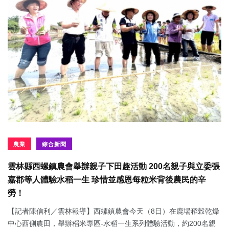
農業
綜合新聞
雲林縣西螺鎮農會舉辦親子下田趣活動 200名親子與立委張
嘉郡等人體驗水稻一生 珍惜並感恩每粒米背後農民的辛
勞！
【記者陳信利／雲林報導】西螺鎮農會今天（8日）在鹿場稻榖乾燥
中心西側農田，舉辦稻米專區-水稻一生系列體驗活動，約200名親