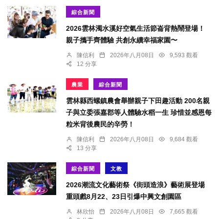
綜合新聞
2026雲林濁水溪好空氣生活節崙背熱鬧登場！
親子攜手齊體驗 共創永續幸福家園〜
陳信利
2026年八月08日
9,593 觀看
12 分享
農業
綜合新聞
雲林縣西螺鎮農會舉辦親子下田趣活動 200名親
子與立委張嘉郡等人體驗水稻一生 珍惜並感恩每
粒米背後農民的辛勞！
陳信利
2026年八月08日
9,684 觀看
13 分享
綜合新聞
文教
2026潮流文化藝術祭《街頭造浪》藝術展登場
重頭戲8月22、23日引爆中興文創園區
林欣怡
2026年八月08日
7,665 觀看