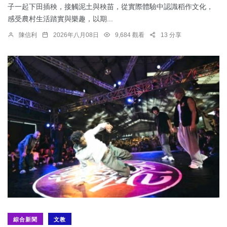
子一起下田插秧，接觸泥土與秧苗，從實際體驗中認識稻作文化，
感受農村生活踏實與樂趣，以期...
陳信利
2026年八月08日
9,684 觀看
13 分享
綜合新聞
文教