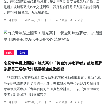
提升南投國際旅遊品牌能見度，參加中彰投苗聯合觀光行銷團，遠
赴新加坡辦理觀光B2B交流活動，縣府整合日月潭力麗溫德姆酒店、
力麗哲園-日潭館、九九峰氦氣...
陳朝枝
2026年八月08日
5,467 觀看
2 分享
頭條
文教
南投青年躍上國際！旭光高中「黃金海岸造夢者」赴澳圓夢
副縣長王瑞德代許縣長授旗鼓勵祝福
［記者陳朝枝/南投報導］南投縣政府積極推動國際教育，協助在地
學子接軌國際的腳步再跨一大步，縣立旭光高中代表縣府向教育部
青年發展署申辦「青年百億海外圓夢基金計畫」，以「黃金海岸造
夢者」計畫成功爭取到超過新...
陳朝枝
2026年八月08日
5,458 觀看
2 分享