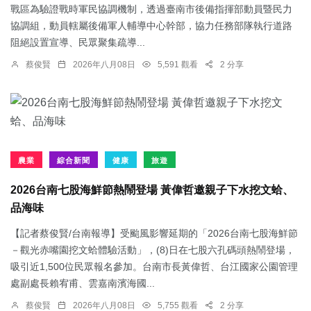
戰區為驗證戰時軍民協調機制，透過臺南市後備指揮部動員暨民力
協調組，動員轄屬後備軍人輔導中心幹部，協力任務部隊執行道路
阻絕設置宣導、民眾聚集疏導...
蔡俊賢
2026年八月08日
5,591 觀看
2 分享
農業
綜合新聞
健康
旅遊
2026台南七股海鮮節熱鬧登場 黃偉哲邀親子下水挖文蛤、
品海味
【記者蔡俊賢/台南報導】受颱風影響延期的「2026台南七股海鮮節
－觀光赤嘴園挖文蛤體驗活動」，(8)日在七股六孔碼頭熱鬧登場，
吸引近1,500位民眾報名參加。台南市長黃偉哲、台江國家公園管理
處副處長賴宥甫、雲嘉南濱海國...
蔡俊賢
2026年八月08日
5,755 觀看
2 分享