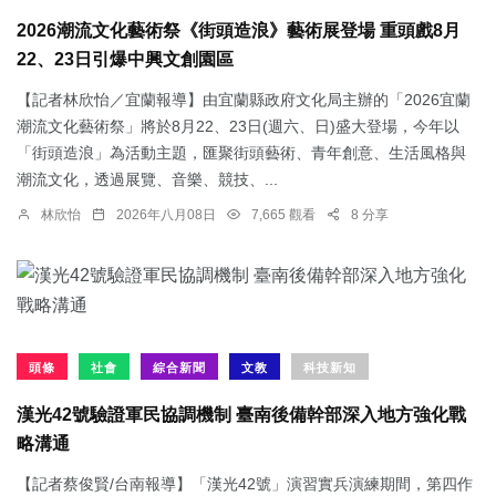
2026潮流文化藝術祭《街頭造浪》藝術展登場 重頭戲8月
22、23日引爆中興文創園區
【記者林欣怡／宜蘭報導】由宜蘭縣政府文化局主辦的「2026宜蘭
潮流文化藝術祭」將於8月22、23日(週六、日)盛大登場，今年以
「街頭造浪」為活動主題，匯聚街頭藝術、青年創意、生活風格與
潮流文化，透過展覽、音樂、競技、...
林欣怡
2026年八月08日
7,665 觀看
8 分享
頭條
社會
綜合新聞
文教
科技新知
漢光42號驗證軍民協調機制 臺南後備幹部深入地方強化戰
略溝通
【記者蔡俊賢/台南報導】「漢光42號」演習實兵演練期間，第四作