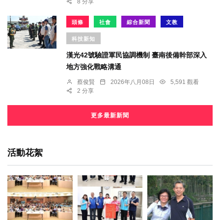
8 分享
頭條
社會
綜合新聞
文教
科技新知
漢光42號驗證軍民協調機制 臺南後備幹部深入
地方強化戰略溝通
蔡俊賢
2026年八月08日
5,591 觀看
2 分享
更多最新新聞
活動花絮