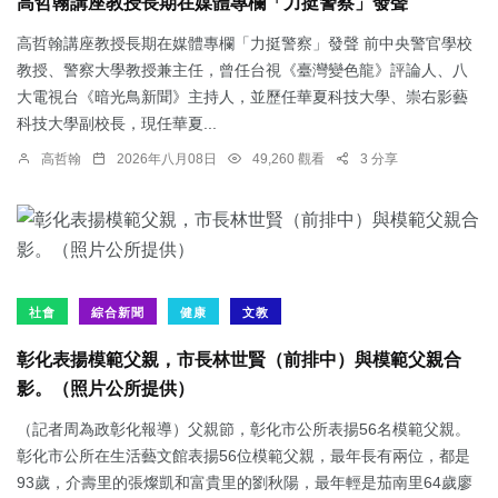
高哲翰講座教授長期在媒體專欄「力挺警察」發聲
高哲翰講座教授長期在媒體專欄「力挺警察」發聲 前中央警官學校
教授、警察大學教授兼主任，曾任台視《臺灣變色龍》評論人、八
大電視台《暗光鳥新聞》主持人，並歷任華夏科技大學、崇右影藝
科技大學副校長，現任華夏...
高哲翰
2026年八月08日
49,260 觀看
3 分享
社會
綜合新聞
健康
文教
彰化表揚模範父親，市長林世賢（前排中）與模範父親合
影。（照片公所提供）
（記者周為政彰化報導）父親節，彰化市公所表揚56名模範父親。
彰化市公所在生活藝文館表揚56位模範父親，最年長有兩位，都是
93歲，介壽里的張燦凱和富貴里的劉秋陽，最年輕是茄南里64歲廖