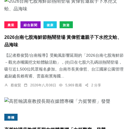
農業
綜合新聞
健康
旅遊
2026台南七股海鮮節熱鬧登場 黃偉哲邀親子下水挖文蛤、
品海味
【記者蔡俊賢/台南報導】受颱風影響延期的「2026台南七股海鮮節
－觀光赤嘴園挖文蛤體驗活動」，(8)日在七股六孔碼頭熱鬧登場，
吸引近1,500位民眾報名參加。台南市長黃偉哲、台江國家公園管理
處副處長賴宥甫、雲嘉南濱海國...
蔡俊賢
2026年八月08日
5,969 觀看
2 分享
專欄