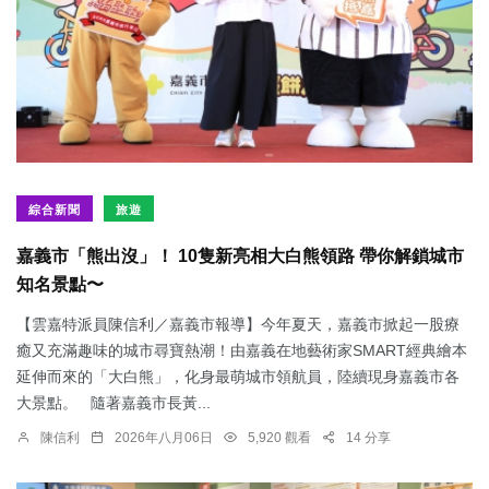
綜合新聞
旅遊
嘉義市「熊出沒」！ 10隻新亮相大白熊領路 帶你解鎖城市
知名景點〜
【雲嘉特派員陳信利／嘉義市報導】今年夏天，嘉義市掀起一股療
癒又充滿趣味的城市尋寶熱潮！由嘉義在地藝術家SMART經典繪本
延伸而來的「大白熊」，化身最萌城市領航員，陸續現身嘉義市各
大景點。 隨著嘉義市長黃...
陳信利
2026年八月06日
5,920 觀看
14 分享