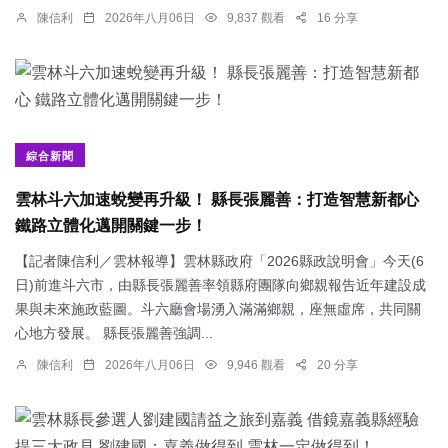
陳信利
2026年八月06日
9,837 觀看
16 分享
綜合新聞
雲林斗六加速蛻變再升級！ 縣長張麗善：打造智慧新都心
鐵路立體化邁開關鍵一步！
【記者陳信利／雲林報導】雲林縣政府「2026縣政說明會」今天(6
日)前進斗六市，由縣長張麗善率領縣府團隊向鄉親報告近年建設成
果與未來施政藍圖。斗六廳會場湧入滿滿鄉親，座無虛席，共同關
心地方發展。 縣長張麗善強調...
陳信利
2026年八月06日
9,946 觀看
20 分享