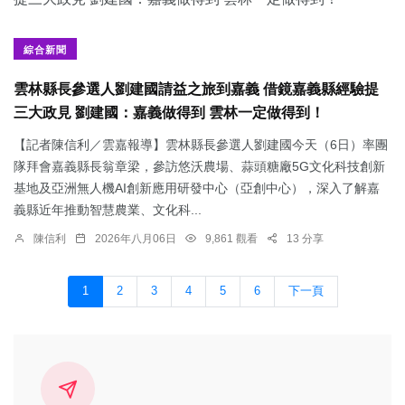
綜合新聞
雲林縣長參選人劉建國請益之旅到嘉義 借鏡嘉義縣經驗提
三大政見 劉建國：嘉義做得到 雲林一定做得到！
【記者陳信利／雲嘉報導】雲林縣長參選人劉建國今天（6日）率團
隊拜會嘉義縣長翁章梁，參訪悠沃農場、蒜頭糖廠5G文化科技創新
基地及亞洲無人機AI創新應用研發中心（亞創中心），深入了解嘉
義縣近年推動智慧農業、文化科...
陳信利
2026年八月06日
9,861 觀看
13 分享
1
2
3
4
5
6
下一頁