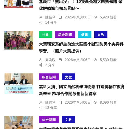
嘉義市「熊出沒」！ 10隻新亮相大白熊領路 帶
你解鎖城市知名景點〜
陳信利
2026年八月06日
5,920 觀看
14 分享
社會
綜合新聞
健康
文教
大葉環安系師生前進大莊國小辦理防災小尖兵科
學營。（照片大葉提供）
周為政
2026年八月06日
5,530 觀看
3 分享
綜合新聞
文教
雲科大攜手國立自然科學博物館 打造博物館教育
新未來 跨域合作開啟創新新篇章
陳信利
2026年八月06日
8,096 觀看
13 分享
綜合新聞
文教