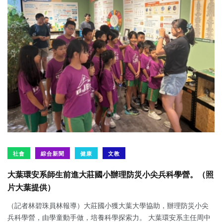
社會
綜合新聞
健康
文教
大葉環安系師生前進大莊國小辦理防災小尖兵科學營。（照
片大葉提供）
（記者林碧珠員林報導）大莊國小獲大葉大學協助，辦理防災小尖
兵科學營，由學童動手做，培養科學探索力。 大葉環安系主任周中