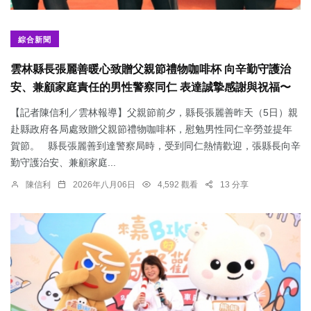
綜合新聞
雲林縣長張麗善暖心致贈父親節禮物咖啡杯 向辛勤守護治
安、兼顧家庭責任的男性警察同仁 表達誠摯感謝與祝福〜
【記者陳信利／雲林報導】父親節前夕，縣長張麗善昨天（5日）親
赴縣政府各局處致贈父親節禮物咖啡杯，慰勉男性同仁辛勞並提年
賀節。 縣長張麗善到達警察局時，受到同仁熱情歡迎，張縣長向辛
勤守護治安、兼顧家庭...
陳信利
2026年八月06日
4,592 觀看
13 分享