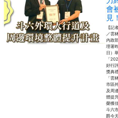
力
會
見
【記
／雲
內政
理署昨
日）
「20
好行
獎典
「雲
市區
及周
體提
榮獲
斗六
爵今