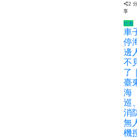
2 
享
社會
車
停
邊
不
了
臺
海
巡
消
無
機