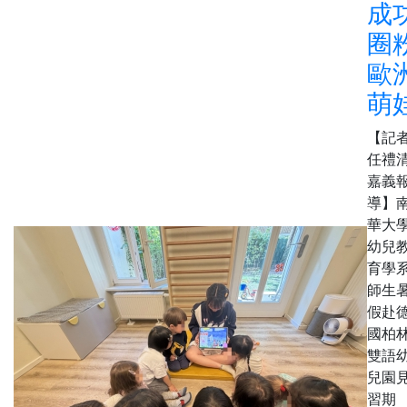
成
圈
歐
萌
【記
任禮清
嘉義
導】
華大
幼兒
育學
師生
假赴
國柏
雙語
兒園
習期