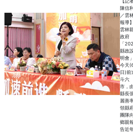
【記
陳信
／雲
報導
雲林
政府
「20
縣政
明會
今天(
日)前
斗六
市，
縣長
麗善
領縣
團隊
鄉親
告近