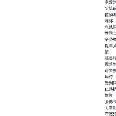
處致
父親
禮物
啡杯
慰勉
性同
辛勞
提年
節。
縣長
麗善
達警
局時
受到
仁熱
歡迎
張縣
向辛
守護