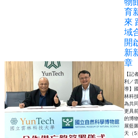
物
育
來 
域
開
新
章
【記
利／
導】
林科
為共
更具
的博
展藍
天（5