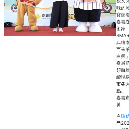
癒又
味的
寶熱
嘉義
術家
SMA
典繪
而來
白熊
身最
領航
續現
市各
點。
嘉義
黃...
陳
20