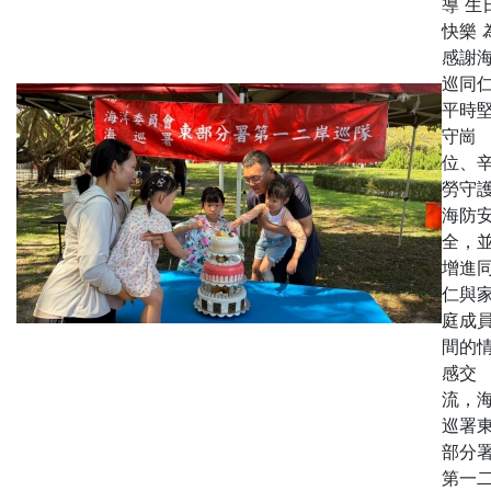
導 生
快樂 
感謝
巡同
平時
守崗
位、
勞守
海防
全，
增進
仁與
庭成
間的
感交
流，
巡署
部分
第一