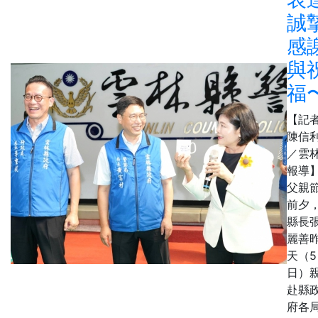
誠
感
與
福
【記
陳信
／雲
報導
父親
前夕
縣長
麗善
天（5
日）
赴縣
府各