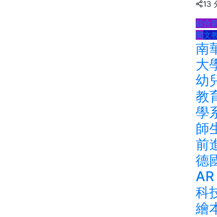
13
綜合
聞
文
南
大
幼
教
學
師
前
德
AR
科
繪