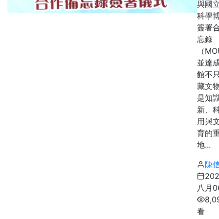
與國
科學
簽署
忘錄
（MO
並達
館不
藏文
是知
新、
用與
育的
地...
陳
20
八月0
8,0
看