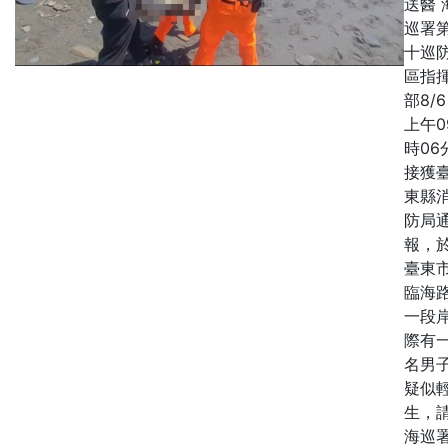
送醫 
巡署
十巡
區指
部8/
上午0
時06
接獲
東縣
防局
報，
臺東
臨海
一段
際有
名男
疑似
生，
海巡