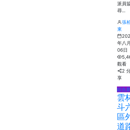
派員
尋...
張
東
20
年八
06日
5,4
觀看
2 
享
綜合
雲
斗
區
道