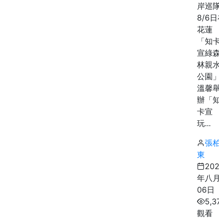
岸巡
8/6
花蓮
「知
宣綠
林親
公園
溫馨
辦「
卡宣
玩...
張
東
20
年八
06日
5,3
觀看