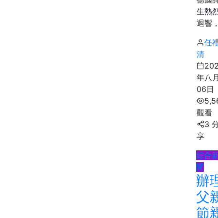
生熱
迴響，.
任
清
20
年八
06日
5,5
觀看
3 
享
綜合
聞
辦
父
節