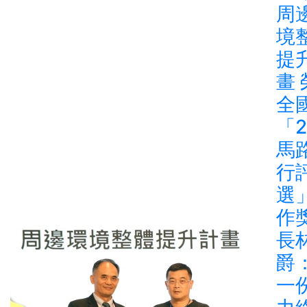
周
境
提
畫
全
「2
馬
行
選
作
長
爵
一