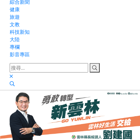
綜合新聞
健康
旅遊
文教
科技新知
大陸
專欄
影音專區