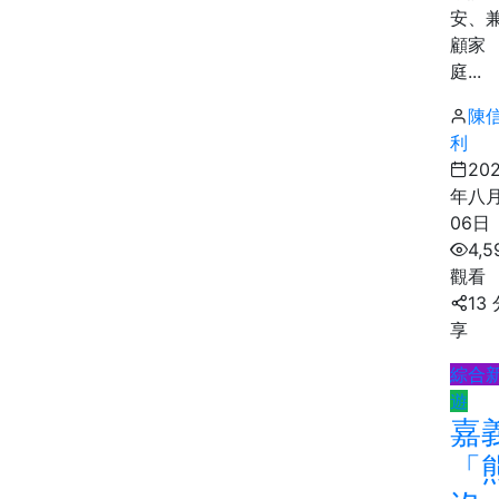
安、
顧家
庭...
陳
利
20
年八
06日
4,5
觀看
13
享
綜合
遊
嘉
「