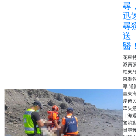
尋
迅
尋
送
醫
花東
派員
柏東/
東縣
導 送
臺東
岸傳
眾失
｜海
警消
員尋