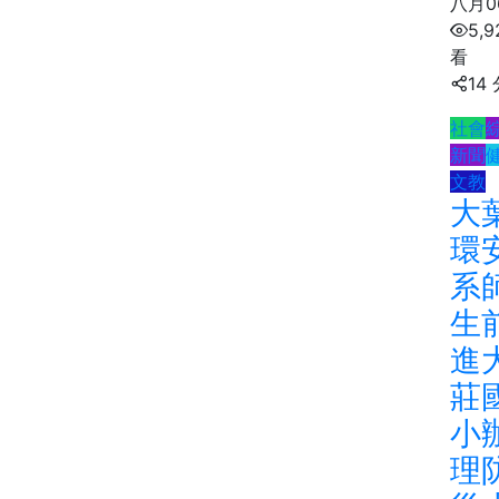
八月0
5,9
看
14
社會
新聞
文教
大
環
系
生
進
莊
小
理