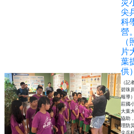
災
尖
科
營
（
片
葉
供
（記
碧珠
報導
莊國
大葉
協助
理防
尖兵