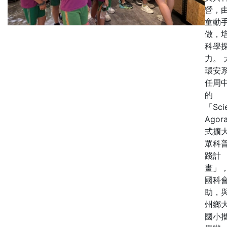
營，
童動
做，
科學
力。 
環安
任周
的
「Sci
Agor
式擴
眾科
踐計
畫」
國科
助，
州鄉
國小