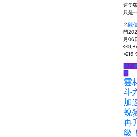
這份
只是一座
陳
20
月06
9,
16
綜合
聞
雲
斗
加
蛻
再
級