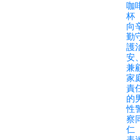
咖
杯
向
勤
護
安
兼
家
責
的
性
察
仁
表