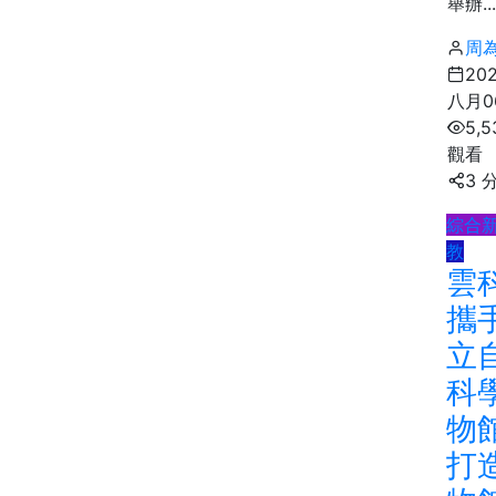
舉辦...
周
20
八月0
5,5
觀看
3 
綜合
教
雲
攜
立
科
物
打