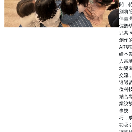
間，
別將
伴臺
偏鄉
兒共
創作
AR雙
繪本
入當
幼兒
交流
透過
位科
結合
業說
事技
巧，
功吸
德國