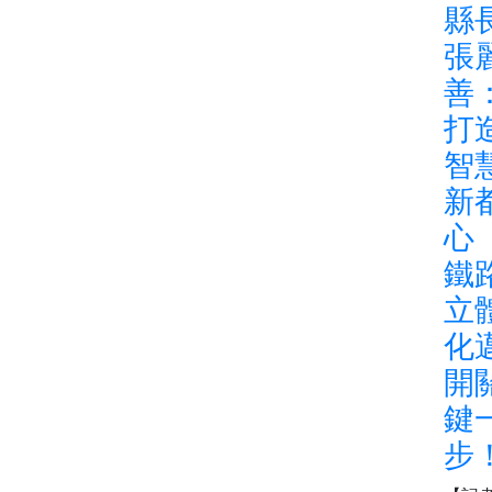
縣
張
善
打
智
新
心
鐵
立
化
開
鍵
步