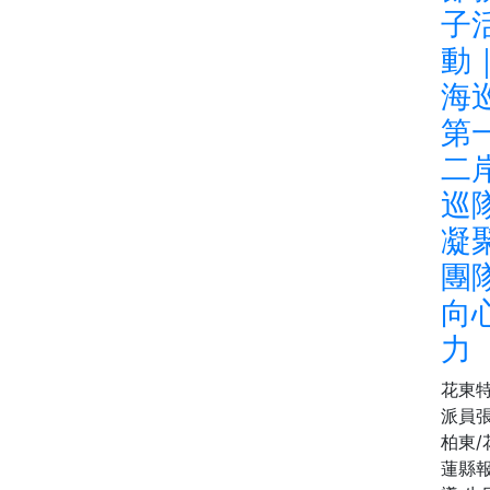
子
動
海
第
二
巡
凝
團
向
力
花東
派員
柏東/
蓮縣