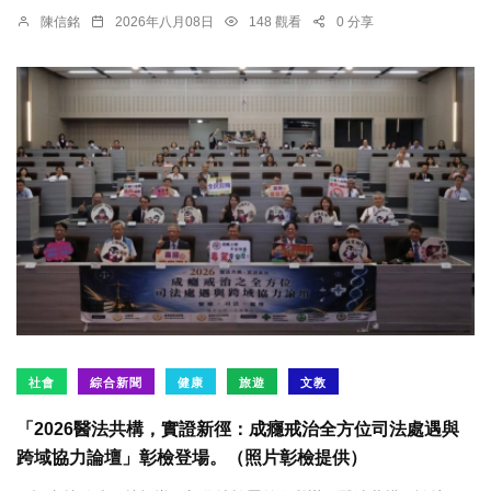
陳信銘
2026年八月08日
148 觀看
0 分享
社會
綜合新聞
健康
旅遊
文教
「2026醫法共構，實證新徑：成癮戒治全方位司法處遇與
跨域協力論壇」彰檢登場。（照片彰檢提供）