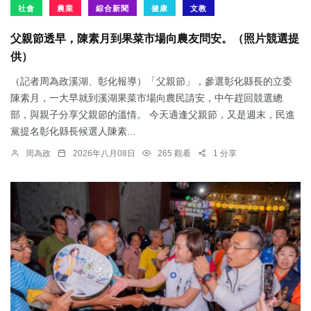
社會
農業
綜合新聞
健康
文教
父親節透早，陳素月到果菜市場向農友問安。（照片競選提
供）
（記者周為政溪湖、彰化報導）「父親節」，參選彰化縣長的立委
陳素月，一大早就到溪湖果菜市場向農民請安，中午趕回競選總
部，與親子分享父親節的溫情。 今天適逢父親節，又是週末，民進
黨提名彰化縣長候選人陳素...
周為政
2026年八月08日
265 觀看
1 分享