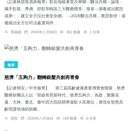
（記者林碧珠員林報導）彰化地檢署首次舉辦﹁醫法共構﹂論壇，
攜手彰基、秀傳、部彰等轄區三大醫療體系，發表﹁酒毒戒治實證
成果﹂，建立全方位社會安全網。 ﹁2026醫法共構，實證新徑：成
癮戒治全方位司法處遇與跨...
周為政
2026年八月08日
362 觀看
1 分享
健康
慈濟「五夠力」翻轉銀髮共創再青春
【記者簡安／中市報導】 第三屆高齡健康產業博覽會開展，慈濟
醫療財團法人以「智啟長照新時代，慈濟五夠力」為題，匯聚花
蓮、大林、臺北、臺中四大院區精華進駐Ａ區展位，展現在智慧高
齡照護領域的前瞻...
簡安
2026年八月08日
169 觀看
0 分享