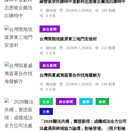
綠營要求向陳時中道歉柯志恩嗆企圖洗白陳時中
陳信銘
2026年八月08日
166 觀看
0 分享
綜合新聞
台灣黑熊現蹤屏東三地門安坡村
陳信銘
2026年八月08日
212 觀看
0 分享
綜合新聞
台灣與夏威夷簽署合作找海廢解方
陳信銘
2026年八月08日
148 觀看
0 分享
社會
綜合新聞
健康
旅遊
文教
「2026醫法共構，實證新徑：成癮戒治全方位司
法處遇與跨域協力論壇」彰檢登場。（照片彰檢