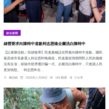
綜合新聞
綠營要求向陳時中道歉柯志恩嗆企圖洗白陳時中
【記者陳信銘／高雄報導】民進黨喊話在野黨向陳時中道歉。國民
黨高雄市長參選人柯志恩昨晚痛批，民進黨疫情期間對人民的傷痛
沒有反省，卻操作慈濟遭詐騙一式、企圖洗白陳時中，只會讓人民
更加憤怒。 柯志恩昨在...
陳信銘
2026年八月08日
166 觀看
0 分享