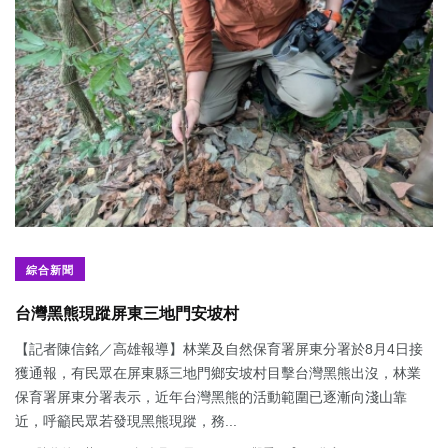
綜合新聞
台灣黑熊現蹤屏東三地門安坡村
【記者陳信銘／高雄報導】林業及自然保育署屏東分署於8月4日接
獲通報，有民眾在屏東縣三地門鄉安坡村目擊台灣黑熊出沒，林業
保育署屏東分署表示，近年台灣黑熊的活動範圍已逐漸向淺山靠
近，呼籲民眾若發現黑熊現蹤，務...