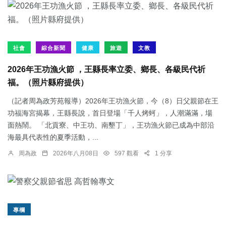
社會
綜合新聞
健康
旅遊
文教
2026年王功漁火節 ，王縣長率立委、鄉長、各級民代祈
福。（照片縣府提供）
（記者周為政芳苑報導）2026年王功漁火節，今（8）日父親節在王
功福海宮揭幕，王縣長說，首日登場「千人烤蚵」，人潮滿滿，場
面熱鬧。 「北貢寮、中王功、南墾丁」，王功漁火節已成為中部沿
海最具代表性的夏季活動，...
周為政
2026年八月08日
597 觀看
1 分享
專欄