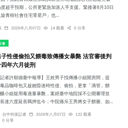
熱度超乎預期，公所更緊急加派人手支援。緊接著8月10日
旋青樹社會住宅零星戶」也...
銘
2026年八月07日
14 觀看
0 分享
99
+
社會
專欄
男子性侵偷拍又餵毒致傳播女暴斃 法官審後判
十四年六月徒刑
記者許順德臺中報導】王姓男子找傳播小姐開房間，提
毒品咖啡包又趁她昏迷時性侵、偷拍，更拿「滴管」餵
釀小姐疑用毒過量暴斃，案經臺中地院採不公開審理並
長達六度延長羈押迄今；中院痛斥王男將女子餵藥、如...
台中特派記者
2026年八月07日
132 觀看
0 分享