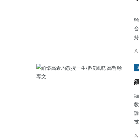
「
翰
台
持
緬
教
論
技