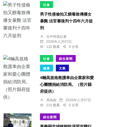
社會
男子性侵偷拍又餵毒致傳播女
暴斃 法官審後判十四年六月徒
刑
台中特派記者
2026年八月07日
132 觀看
0 分享
社會
綜合新聞
健康
文教
4輛高規格救護車由企業家和愛
心團體捐給消防局。（照片縣
府提供）
周為政
2026年八月07日
210 觀看
0 分享
綜合新聞
嘉義縣市城鎮韌性演習首辦行