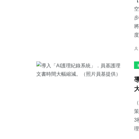
【
空
步
將
度
（
策
3
理