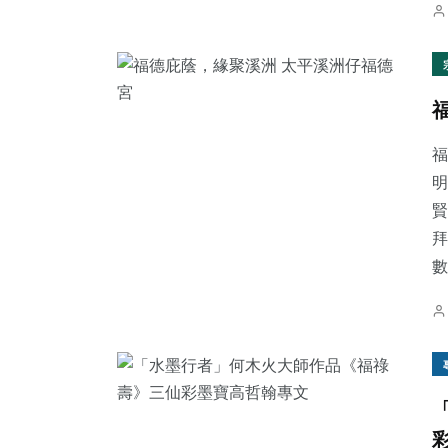
福
明
賢
拜
數.