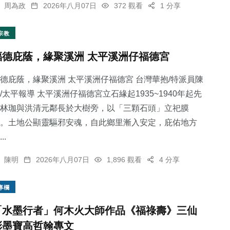
周為政
2026年八月07日
372 觀看
1 分享
宗教
福德庇蔭，緣聚溪洲 太平溪洲仔福德宮
德庇蔭，緣聚溪洲 太平溪洲仔福德宮 台灣華抱/特派員陳
/太平報導 太平溪洲仔福德宮立石緣起1935~1940年起先
林珈與洪清元鄰長於大樹旁，以「三顆石頭」立祀膜
。土地公顯靈驅邪安魂，自此鄉里漸入安定，庇佑地方
..
陳明
2026年八月07日
1,896 觀看
4 分享
專欄
「水墨行者」何木火大師作品《福祿壽》三仙
彩墨寶高哲翰專文