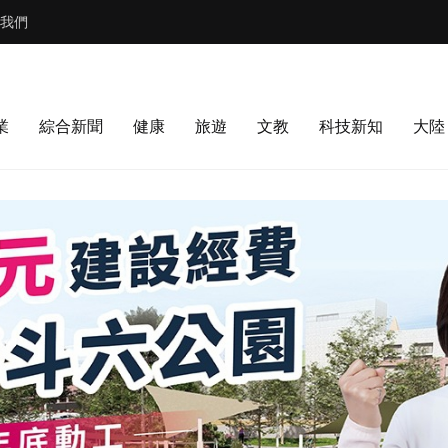
我們
業
綜合新聞
健康
旅遊
文教
科技新知
大陸