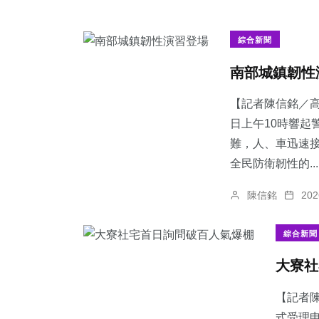
綜合新聞
南部城鎮韌性
【記者陳信銘／高
日上午10時響起
難，人、車迅速
全民防衛韌性的...
陳信銘
20
綜合新聞
大寮社
【記者
式受理