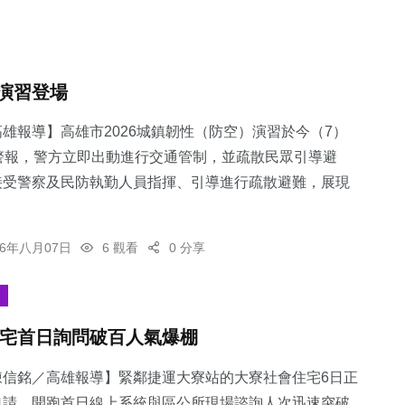
演習登場
雄報導】高雄市2026城鎮韌性（防空）演習於今（7）
警報，警方立即出動進行交通管制，並疏散民眾引導避
接受警察及民防執勤人員指揮、引導進行疏散避難，展現
26年八月07日
6 觀看
0 分享
宅首日詢問破百人氣爆棚
陳信銘／高雄報導】緊鄰捷運大寮站的大寮社會住宅6日正
申請，開跑首日線上系統與區公所現場諮詢人次迅速突破