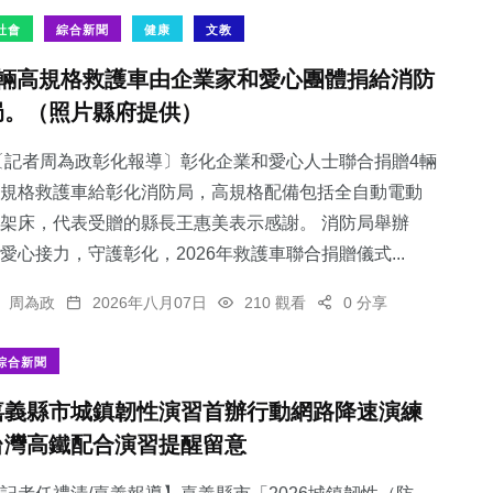
社會
綜合新聞
健康
文教
4輛高規格救護車由企業家和愛心團體捐給消防
局。（照片縣府提供）
記者周為政彰化報導〕彰化企業和愛心人士聯合捐贈4輛
規格救護車給彰化消防局，高規格配備包括全自動電動
架床，代表受贈的縣長王惠美表示感謝。 消防局舉辦
愛心接力，守護彰化，2026年救護車聯合捐贈儀式...
周為政
2026年八月07日
210 觀看
0 分享
綜合新聞
嘉義縣市城鎮韌性演習首辦行動網路降速演練
台灣高鐵配合演習提醒留意