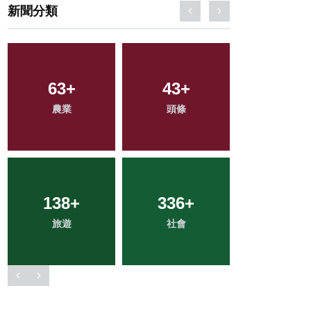
新聞分類
197
63
+
+
179
43
+
+
2
+
農業
文教
頭條
健康
大陸
138
56
+
+
336
604
+
+
28
+
旅遊
宗教
綜合新聞
社會
科技新知