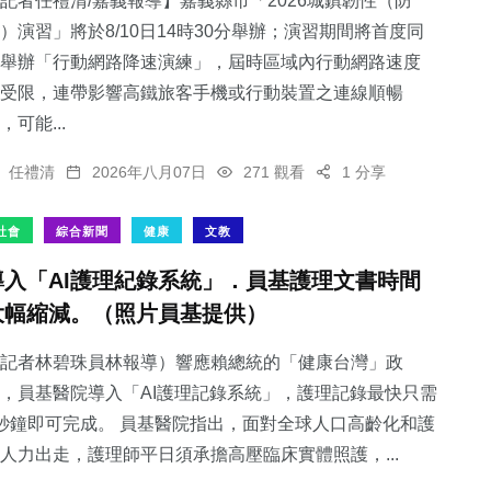
記者任禮清/嘉義報導】嘉義縣市「2026城鎮韌性（防
）演習」將於8/10日14時30分舉辦；演習期間將首度同
舉辦「行動網路降速演練」，屆時區域內行動網路速度
受限，連帶影響高鐵旅客手機或行動裝置之連線順暢
，可能...
任禮清
2026年八月07日
271 觀看
1 分享
社會
綜合新聞
健康
文教
導入「AI護理紀錄系統」．員基護理文書時間
大幅縮減。（照片員基提供）
記者林碧珠員林報導）響應賴總統的「健康台灣」政
，員基醫院導入「AI護理記錄系統」，護理記錄最快只需
秒鐘即可完成。 員基醫院指出，面對全球人口高齡化和護
人力出走，護理師平日須承擔高壓臨床實體照護，...