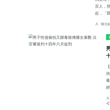
百人，
起，「凱
陳信
195
+
179
+
2
+
文教
健康
大陸
【
56
+
604
+
28
+
供
宗教
綜合新聞
科技新知
毒
經