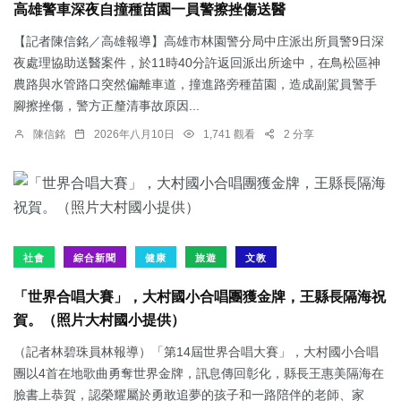
高雄警車深夜自撞種苗園一員警擦挫傷送醫
【記者陳信銘／高雄報導】高雄市林園警分局中庄派出所員警9日深
夜處理協助送醫案件，於11時40分許返回派出所途中，在鳥松區神
農路與水管路口突然偏離車道，撞進路旁種苗園，造成副駕員警手
腳擦挫傷，警方正釐清事故原因...
陳信銘
2026年八月10日
1,741 觀看
2 分享
社會
綜合新聞
健康
旅遊
文教
「世界合唱大賽」，大村國小合唱團獲金牌，王縣長隔海祝
賀。（照片大村國小提供）
（記者林碧珠員林報導）「第14屆世界合唱大賽」，大村國小合唱
團以4首在地歌曲勇奪世界金牌，訊息傳回彰化，縣長王惠美隔海在
臉書上恭賀，認榮耀屬於勇敢追夢的孩子和一路陪伴的老師、家