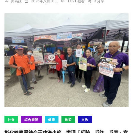
周為政
2026年八月10日
1,021 觀看
3 分享
社會
綜合新聞
健康
旅遊
文教
彰化檢察署結合王功漁火節，辦理「反賄、反詐、反毒」宣