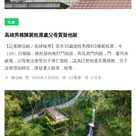
社會
高雄男模陳屍租屋處父母質疑他殺
【記者陳信銘／高雄報導】高市33歲謝姓男模8日陳屍租屋，今
（10）日複驗，雖然屋內無打鬥痕跡，而且房門內鎖，門、窗均未
破壞，父母無法接受兒子身亡噩耗，認為已幫他還百萬債務，兒子
沒有理由輕生，懷疑遭人殺害，檢警...
陳信銘
2026年八月10日
12 觀看
0 分享