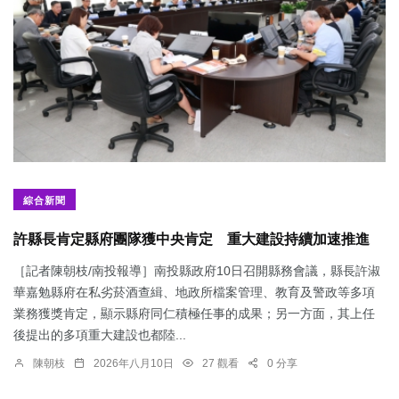
綜合新聞
許縣長肯定縣府團隊獲中央肯定 重大建設持續加速推進
［記者陳朝枝/南投報導］南投縣政府10日召開縣務會議，縣長許淑
華嘉勉縣府在私劣菸酒查緝、地政所檔案管理、教育及警政等多項
業務獲獎肯定，顯示縣府同仁積極任事的成果；另一方面，其上任
後提出的多項重大建設也都陸...
陳朝枝
2026年八月10日
27 觀看
0 分享