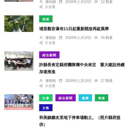
陳信銘
2026年八月10日
12 觀看
0 分享
旅遊
埔里觀音瀑布11日起重新開放再綻風華
陳朝枝
2026年八月10日
30 觀看
0 分享
綜合新聞
許縣長肯定縣府團隊獲中央肯定 重大建設持續
加速推進
陳朝枝
2026年八月10日
27 觀看
0 分享
社會
綜合新聞
健康
旅遊
文教
和美鎮糖友里地下停車場動土。（照片縣府提
供）