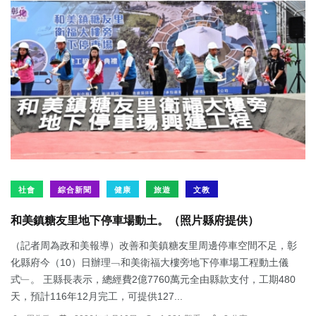
社會
綜合新聞
健康
旅遊
文教
和美鎮糖友里地下停車場動土。（照片縣府提供）
（記者周為政和美報導）改善和美鎮糖友里周邊停車空間不足，彰
化縣府今（10）日辦理﹁和美衛福大樓旁地下停車場工程動土儀
式﹂。 王縣長表示，總經費2億7760萬元全由縣款支付，工期480
天，預計116年12月完工，可提供127...