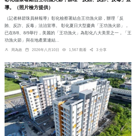
導。（照片檢方提供）
（記者林碧珠員林報導）彰化檢察署結合王功漁火節，辦理「反
賄、反詐、反毒」法治宣導。 彰化夏日大型慶典「王功漁火節」，
已在8/8、8/9舉行，美麗的「王功漁火」為彰化八大美景之一，「王
功漁火節」與在地產業連結...
周為政
2026年八月10日
1,567 觀看
3 分享