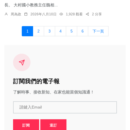
長。 大村國小教務主任魏相...
周為政
2026年八月10日
1,928 觀看
2 分享
1
2
3
4
5
6
下一頁
訂閱我們的電子報
了解時事、接收新知、在家也能當個知識通！
請鍵入Email
訂閱
退訂