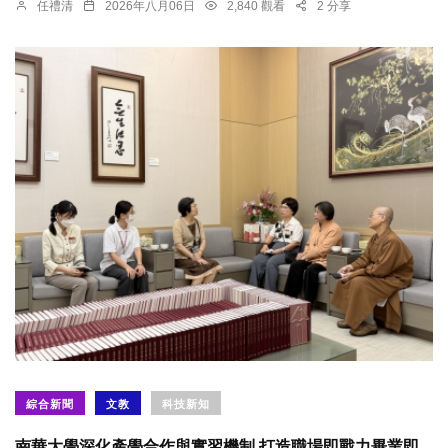
任禮清
2026年八月06日
2,840 觀看
2 分享
綜合新聞
文教
科技新知
南華大學深化產學合作與實習機制 打造職場即戰力畢業即