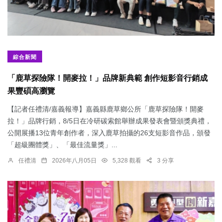
綜合新聞
「鹿草探險隊！開麥拉！」品牌新典範 創作短影音行銷成
果豐碩高瀏覽
【記者任禮清/嘉義報導】嘉義縣鹿草鄉公所「鹿草探險隊！開麥
拉！」品牌行銷，8/5日在冷研碳索館舉辦成果發表會暨頒獎典禮，
公開展播13位青年創作者，深入鹿草拍攝的26支短影音作品，頒發
「超級團體獎」、「最佳流量獎」...
任禮清
2026年八月05日
5,328 觀看
3 分享