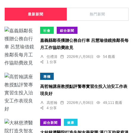
最新新聞
熱門新聞
社會
綜合新聞
嘉義縣鄰長獲贈公務自行車 呂慧瑜借鏡推鄰長每
月工作協助費政見
任禮清
2026年八月06日
54 觀看
1 分享
專欄
高哲翰講座教授點評警專實習生投入治安工作表
現良好
高哲翰
2026年八月06日
49,111 觀看
4 分享
綜合新聞
健康
大林慈濟醫院打造失智友善家園 溪口互助家庭溫