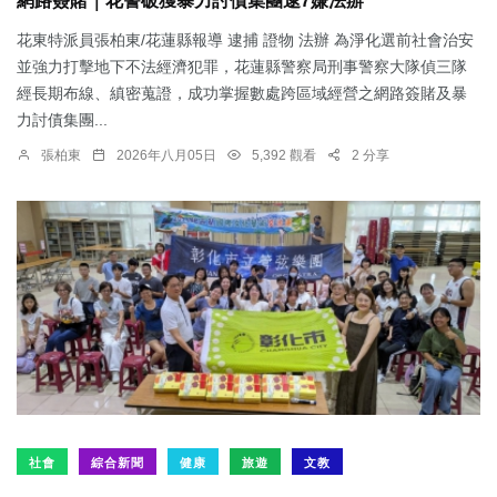
網路簽賭｜花警破獲暴力討債集團逮7嫌法辦
花東特派員張柏東/花蓮縣報導 逮捕 證物 法辦 為淨化選前社會治安
並強力打擊地下不法經濟犯罪，花蓮縣警察局刑事警察大隊偵三隊
經長期布線、縝密蒐證，成功掌握數處跨區域經營之網路簽賭及暴
力討債集團...
張柏東
2026年八月05日
5,392 觀看
2 分享
社會
綜合新聞
健康
旅遊
文教