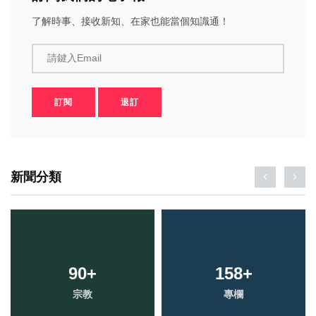
了解時事、接收新知、在家也能當個知識通！
請鍵入Email
訂閱
退訂
新聞分類
90
+
158
+
宗教
專欄