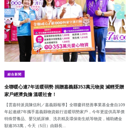
綜合新聞
全聯暖心連7年送暖弱勢 捐贈嘉義縣353萬元物資 減輕受贈
家戶經濟負擔 溫暖社會！
【雲嘉特派員陳信利／嘉義縣報導】全聯慶祥慈善事業基金會自109
年起連續7年攜手嘉義縣物資銀行送暖弱勢家戶，今年更提供高單價
特殊營養品、嬰兒紙尿褲、洗衣精及環保衛生紙等物資，補助總金
額逾353萬，今天（5日）由縣長...