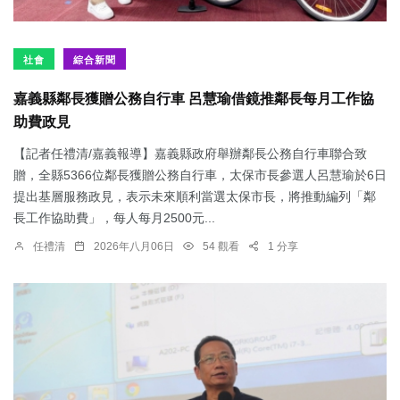
社會
綜合新聞
嘉義縣鄰長獲贈公務自行車 呂慧瑜借鏡推鄰長每月工作協
助費政見
【記者任禮清/嘉義報導】嘉義縣政府舉辦鄰長公務自行車聯合致
贈，全縣5366位鄰長獲贈公務自行車，太保市長參選人呂慧瑜於6日
提出基層服務政見，表示未來順利當選太保市長，將推動編列「鄰
長工作協助費」，每人每月2500元...
任禮清
2026年八月06日
54 觀看
1 分享