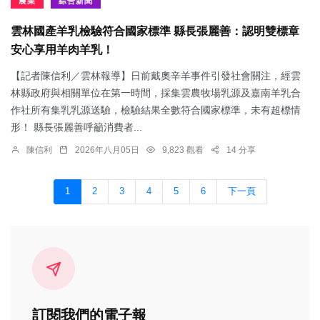
農業
綜合新聞
雲林國產羊乳檢驗符合國家標準 縣長張麗善：認明雙標章
安心享用羊肉羊乳！
【記者陳信利／雲林報導】日前戴奧辛羊事件引發社會關注，經雲
林縣政府與相關單位在第一時間，採集雲農牧場乳源及嘉南羊乳合
作社所有集乳乳源送驗，檢驗結果全數符合國家標準，未有超標情
形！ 縣長張麗善呼籲消費者...
陳信利
2026年八月05日
9,823 觀看
14 分享
1
2
3
4
5
6
下一頁
訂閱我們的電子報