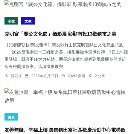
宗教
文教
克明宮「關公文化節」攝影展 彰顯南投13鄉鎮市之美
［記者陳朝枝/南投報導］南投縣竹山鎮克明宮關公文化節重頭戲
─「2026發現南投十三鄉鎮之美」攝影展徵件頒獎典禮，7日上午隆
重登場，縣府不僅大力補助，縣長許淑華也專程到場參觀並頒獎給
所有得獎攝影家。這項攝影展與...
陳朝枝
2026年八月07日
2,692 觀看
2 分享
健康
友善無礙、幸福上樓 集集鎮田寮社區歡慶活動中心電梯啟