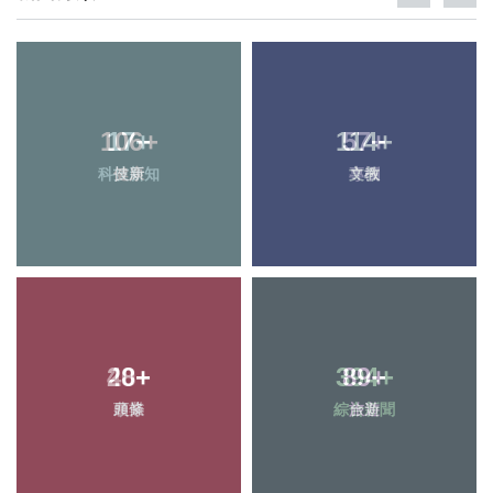
106
17
+
+
114
57
+
+
科技新知
健康
專欄
文教
40
28
+
+
394
89
+
+
農業
頭條
綜合新聞
旅遊