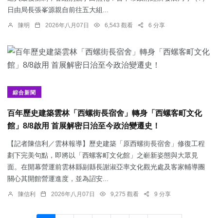
日由局長張峯源親自前往五大組...
陳明
2026年八月07日
6,543 觀看
6 分享
綜合新聞
百年歷史建築雲林「西螺街長宿舍」轉身「西螺客町文化
館」8/8啟用 首展解密日治至今政治變遷史！
【記者陳信利／雲林報導】歷史建築「原西螺街長宿舍」修復工程
劃下完美句點，即將以「西螺客町文化館」之嶄新姿態與大眾見
面。在開幕營運前雲林縣副縣長謝淑亞率文化觀光處及客家輔導團
關心其開館營運進度，並為詔安...
陳信利
2026年八月07日
9,275 觀看
9 分享