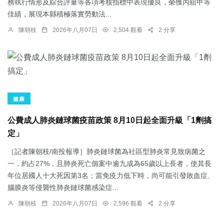
務執行情形及綜合評量等各項考核指標中表現優良，榮獲丙組甲等
佳績，展現本縣積極落實勞動法...
陳朝枝
2026年八月07日
2,504 觀看
2 分享
健康
公費成人肺炎鏈球菌疫苗政策 8月10日起全面升級「1劑搞
定」
［記者陳朝枝/南投報導］肺炎鏈球菌為社區型肺炎常見致病菌之
一，約占27%，且肺炎死亡個案中逾九成為65歲以上長者，使其長
年位居國人十大死因第3名；當免疫力低下時，尚可能引發敗血症、
腦膜炎等侵襲性肺炎鏈球菌感染症...
陳朝枝
2026年八月07日
2,596 觀看
2 分享