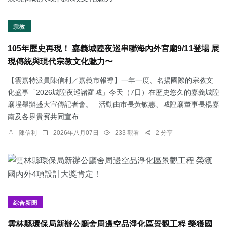
宗教
105年歷史再現！ 嘉義城隍夜巡串聯海內外宮廟9/11登場 展
現傳統與現代宗教文化魅力〜
【雲嘉特派員陳信利／嘉義市報導】一年一度、名揚國際的宗教文
化盛事「2026城隍夜巡諸羅城」今天（7日）在歷史悠久的嘉義城隍
廟埕舉辦盛大宣傳記者會。 活動由市長黃敏惠、城隍廟董事長楊嘉
南及各界貴賓共同宣布...
陳信利
2026年八月07日
233 觀看
2 分享
綜合新聞
雲林縣環保局新辦公廳舍周邊空品淨化區景觀工程 榮獲國