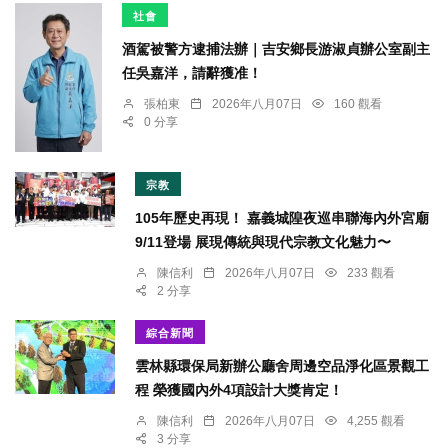
社會
酒駕被警方逮捕法辦｜吉安鄉長游淑貞辦公室副主
任吳嘉洋，請辭獲准！
張柏東
2026年八月07日
160 觀看
0 分享
宗教
105年歷史再現！ 嘉義城隍夜巡串聯海內外宮廟
9/11登場 展現傳統與現代宗教文化魅力〜
陳信利
2026年八月07日
233 觀看
2 分享
綜合新聞
雲林縣環保局新辦公廳舍周邊空品淨化區景觀工
程 榮獲國內外4項設計大獎肯定！
陳信利
2026年八月07日
4,255 觀看
3 分享