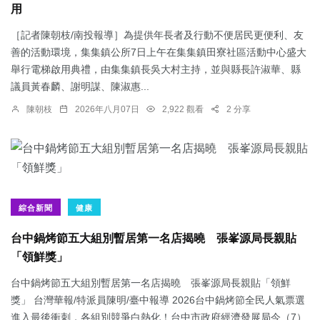
用
［記者陳朝枝/南投報導］為提供年長者及行動不便居民更便利、友
善的活動環境，集集鎮公所7日上午在集集鎮田寮社區活動中心盛大
舉行電梯啟用典禮，由集集鎮長吳大村主持，並與縣長許淑華、縣
議員黃春麟、謝明謀、陳淑惠...
陳朝枝
2026年八月07日
2,922 觀看
2 分享
綜合新聞
健康
台中鍋烤節五大組別暫居第一名店揭曉 張峯源局長親貼
「領鮮獎」
台中鍋烤節五大組別暫居第一名店揭曉 張峯源局長親貼「領鮮
獎」 台灣華報/特派員陳明/臺中報導 2026台中鍋烤節全民人氣票選
進入最後衝刺，各組別競爭白熱化！台中市政府經濟發展局今（7）