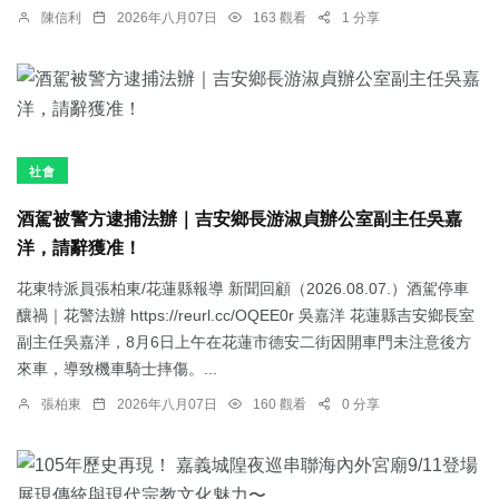
陳信利
2026年八月07日
163 觀看
1 分享
社會
酒駕被警方逮捕法辦｜吉安鄉長游淑貞辦公室副主任吳嘉
洋，請辭獲准！
花東特派員張柏東/花蓮縣報導 新聞回顧（2026.08.07.）酒駕停車
釀禍｜花警法辦 https://reurl.cc/OQEE0r 吳嘉洋 花蓮縣吉安鄉長室
副主任吳嘉洋，8月6日上午在花蓮市德安二街因開車門未注意後方
來車，導致機車騎士摔傷。...
張柏東
2026年八月07日
160 觀看
0 分享