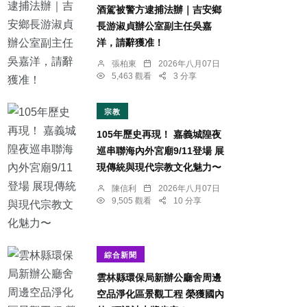
酒駕被警方逮捕法辦｜吉安鄉
長游淑貞辦公室副主任吳嘉
洋，請辭獲准！
張柏東
2026年八月07日
5,463 觀看
3 分享
宗教
105年歷史再現！ 嘉義城隍夜
巡串聯海內外宮廟9/11登場 展
現傳統與現代宗教文化魅力〜
陳信利
2026年八月07日
9,505 觀看
10 分享
綜合新聞
雲林縣環保局新辦公廳舍周邊
空品淨化區景觀工程 榮獲國內