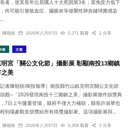
長者，使其長年位居國人十大死因第3名；當免疫力低下
，尚可能引發敗血症、腦膜炎等侵襲性肺炎鏈球菌感染
..
陳朝枝
2026年八月07日
5,271 觀看
2 分享
宗教
文教
克明宮「關公文化節」攝影展 彰顯南投13鄉鎮
市之美
記者陳朝枝/南投報導］南投縣竹山鎮克明宮關公文化節
頭戲─「2026發現南投十三鄉鎮之美」攝影展徵件頒獎典
，7日上午隆重登場，縣府不僅大力補助，縣長許淑華也
程到場參觀並頒獎給所有得獎攝影家。這項攝影展與...
陳朝枝
2026年八月07日
5,358 觀看
2 分享