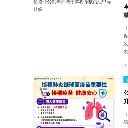
［
促
政
表
［
病