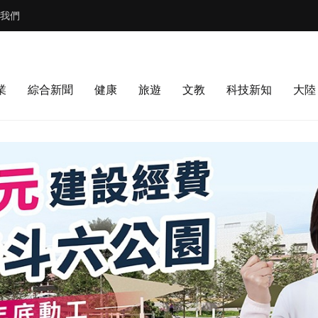
我們
業
綜合新聞
健康
旅遊
文教
科技新知
大陸