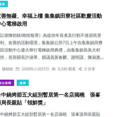
健康
友善無礙、幸福上樓 集集鎮田寮社區歡慶活動
中心電梯啟用
記者陳朝枝/南投報導］為提供年長者及行動不便居民更
利、友善的活動環境，集集鎮公所7日上午在集集鎮田寮
區活動中心盛大舉行電梯啟用典禮，由集集鎮長吳大村
持，並與縣長許淑華、縣議員黃春麟、謝明謀、陳淑惠...
陳朝枝
2026年八月07日
5,330 觀看
2 分享
綜合新聞
健康
台中鍋烤節五大組別暫居第一名店揭曉 張峯
源局長親貼「領鮮獎」
中鍋烤節五大組別暫居第一名店揭曉 張峯源局長親貼