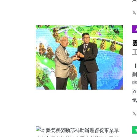
【
劃
辦
Y
氣