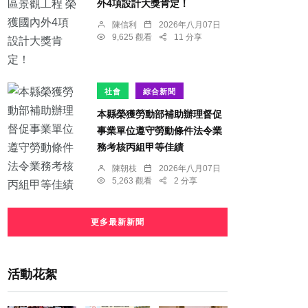
外4項設計大獎肯定！
陳信利
2026年八月07日
9,625 觀看
11 分享
社會
綜合新聞
本縣榮獲勞動部補助辦理督促
事業單位遵守勞動條件法令業
務考核丙組甲等佳績
陳朝枝
2026年八月07日
5,263 觀看
2 分享
更多最新新聞
活動花絮