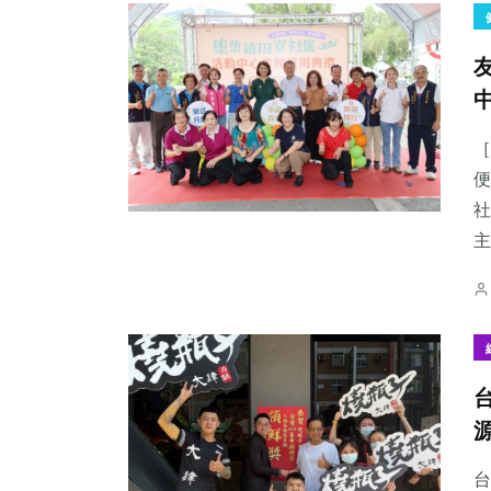
［
便
社
主
台