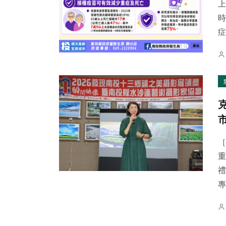
上
時
症.
［
重
禮
專