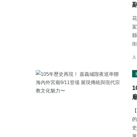
花
駕
縣
50
+
28
+
101
+
街
專欄
宗教
文教
171
+
22
+
307
+
社會
頭條
綜合新聞
【
的
史
黃