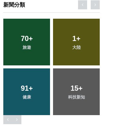
新聞分類
51
+
32
+
112
+
專欄
宗教
文教
171
+
22
+
307
+
社會
頭條
綜合新聞