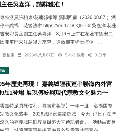
副主任吳嘉洋，請辭獲准！
東特派員張柏東/花蓮縣報導 新聞回顧（2026.08.07.）酒
停車釀禍｜花警法辦 https://reurl.cc/OQEE0r 吳嘉洋 花蓮
吉安鄉長室副主任吳嘉洋，8月6日上午在花蓮市德安二
32
+
70
+
1
+
因開車門未注意後方來車，導致機車騎士摔傷。...
農業
旅遊
大陸
張柏東
2026年八月07日
5,463 觀看
3 分享
宗教
105年歷史再現！ 嘉義城隍夜巡串聯海內外宮
91
+
15
+
廟9/11登場 展現傳統與現代宗教文化魅力〜
健康
科技新知
雲嘉特派員陳信利／嘉義市報導】一年一度、名揚國際
宗教文化盛事「2026城隍夜巡諸羅城」今天（7日）在歷
悠久的嘉義城隍廟埕舉辦盛大宣傳記者會。 活動由市長
敏惠、城隍廟董事長楊嘉南及各界貴賓共同宣布...