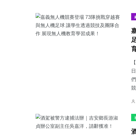
【
日
們
競