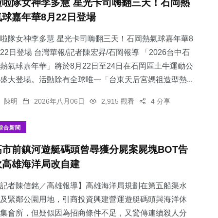
啦啦隊女神李多慧 星光卡司嗨翻三天！石岡熱
氣球嘉年華8月22日登場
啦隊女神李多慧 星光卡司嗨翻三天！石岡熱氣球嘉年華8
22日登場 台灣華報/記者陳宏昇/石岡報導 「2026台中石
熱氣球嘉年華」將於8月22日至24日在石岡區土牛運動公
盛大登場。活動除有全球唯一「台東天后宮媽祖造型熱...
陳明
2026年八月06日
2,915 觀看
4 分享
綜合新聞
高市前鎮河遊艇碼頭曾尋獲分屍案屍塊BOT告
吹高雄海洋局改自建
記者陳信銘／高雄報導】高雄海洋局規劃在第五船渠水
及緊鄰公園用地，引商投資興建營運遊艇碼頭與海洋休
集會所，但疑似因為招商條件不足，又驚傳連續殺人分