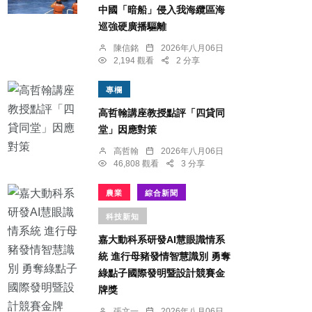
中國「暗船」侵入我海纜區海
巡強硬廣播驅離
陳信銘
2026年八月06日
2,194 觀看
2 分享
專欄
高哲翰講座教授點評「四貸同
堂」因應對策
高哲翰
2026年八月06日
46,808 觀看
3 分享
農業
綜合新聞
科技新知
嘉大動科系研發AI慧眼識情系
統 進行母豬發情智慧識別 勇奪
綠點子國際發明暨設計競賽金
牌獎
張文一
2026年八月06日