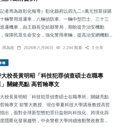
記者周為政彰化報導）彰化縣府以四九二○萬元預算採購
十輛警用巡邏車，八輛偵防車、一輛中型巴士、三十三
巡邏機車，由王縣長交給縣警局，期盼提升治安機動
，保障民眾生命安全，強化警用車輛，提高治安網機動...
周為政
2026年八月06日
2,294 觀看
3 分享
專欄
警大校長黃明昭「科技犯罪偵查碩士在職專
班」關鍵亮點 高哲翰專文
大校長黃明昭「科技犯罪偵查碩士在職專班」關鍵亮點
哲翰專文 前警大教授、現任華夏科技大學講座教授高哲
指出，面對全球新型態犯罪日益朝向科技化、跨境化與
度隱匿化發展趨勢，中央警察大學持續推動警政教育...