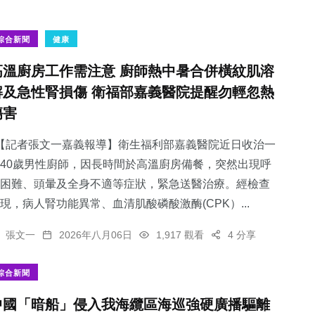
綜合新聞
健康
高溫廚房工作需注意 廚師熱中暑合併橫紋肌溶
解及急性腎損傷 衛福部嘉義醫院提醒勿輕忽熱
傷害
【記者張文一嘉義報導】衛生福利部嘉義醫院近日收治一
40歲男性廚師，因長時間於高溫廚房備餐，突然出現呼
困難、頭暈及全身不適等症狀，緊急送醫治療。經檢查
現，病人腎功能異常、血清肌酸磷酸激酶(CPK）...
張文一
2026年八月06日
1,917 觀看
4 分享
綜合新聞
中國「暗船」侵入我海纜區海巡強硬廣播驅離