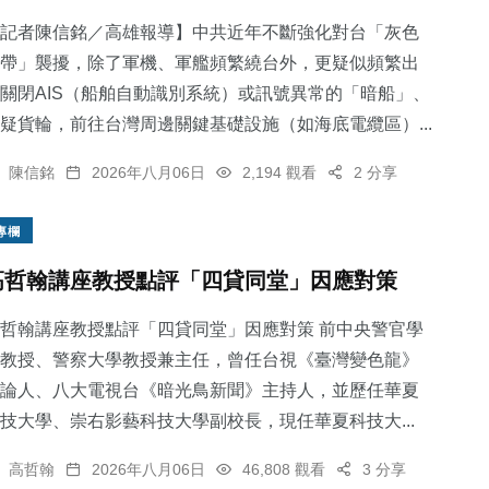
記者陳信銘／高雄報導】中共近年不斷強化對台「灰色
帶」襲擾，除了軍機、軍艦頻繁繞台外，更疑似頻繁出
關閉AIS（船舶自動識別系統）或訊號異常的「暗船」、
疑貨輪，前往台灣周邊關鍵基礎設施（如海底電纜區）...
1002
+
559
+
286
+
綜合新聞
社會
健康
陳信銘
2026年八月06日
2,194 觀看
2 分享
專欄
高哲翰講座教授點評「四貸同堂」因應對策
70
+
3
+
哲翰講座教授點評「四貸同堂」因應對策 前中央警官學
頭條
大陸
教授、警察大學教授兼主任，曾任台視《臺灣變色龍》
論人、八大電視台《暗光鳥新聞》主持人，並歷任華夏
技大學、崇右影藝科技大學副校長，現任華夏科技大...
高哲翰
2026年八月06日
46,808 觀看
3 分享