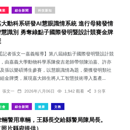
農業
綜合新聞
科技新知
嘉大動科系研發AI慧眼識情系統 進行母豬發情
智慧識別 勇奪綠點子國際發明暨設計競賽金牌
獎
【記者張文一嘉義報導】第八屆綠點子國際發明暨設計競
，由嘉義大學動物科學系陳俊吉老師帶領陳泊嘉、許亦
及張以樂碩博生參賽，以慧眼識情為題，榮獲發明類社
組金牌獎，展現嘉大師生將人工智慧技術導入畜產...
張文一
2026年八月06日
1,942 觀看
3 分享
社會
綜合新聞
健康
文教
82輛警用車輛，王縣長交給縣警局陳局長。
（照片縣府提供）