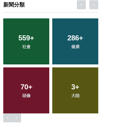
新聞分類
101
+
315
+
90
+
農業
文教
宗教
163
+
225
+
48
+
專欄
旅遊
科技新知