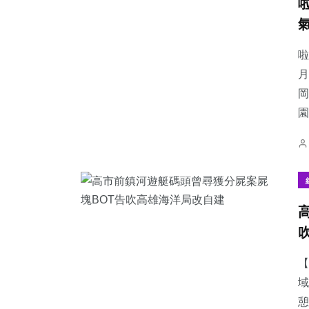
啦
月
岡
園
【
域
憩