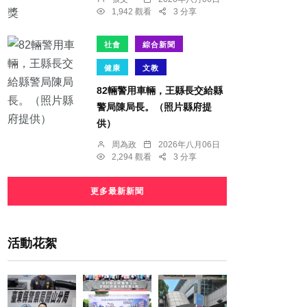
1,942 觀看
3 分享
社會
綜合新聞
健康
文教
82輛警用車輛，王縣長交給縣
警局陳局長。（照片縣府提
供）
周為政
2026年八月06日
2,294 觀看
3 分享
更多最新新聞
活動花絮