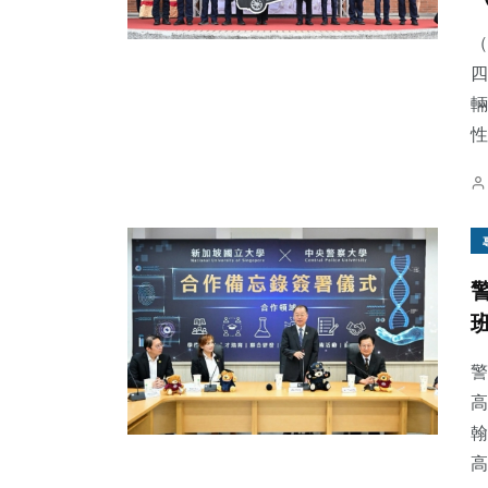
（
四
輛
性
警
高
翰
高