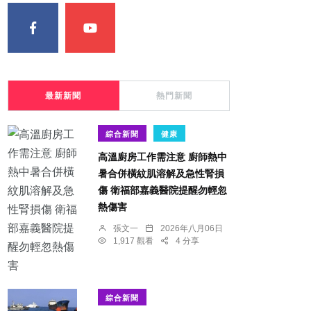
最新新聞
熱門新聞
綜合新聞
健康
高溫廚房工作需注意 廚師熱中
暑合併橫紋肌溶解及急性腎損
傷 衛福部嘉義醫院提醒勿輕忽
熱傷害
張文一
2026年八月06日
1,917 觀看
4 分享
綜合新聞