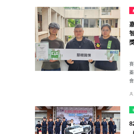
賽
蓁
會