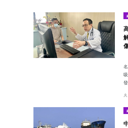
名
吸
發