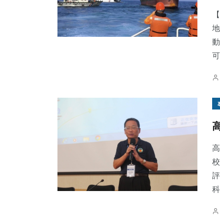
【
地
動
可
99
+
328
+
93
+
農業
文教
宗教
165
+
225
+
48
+
高
專欄
旅遊
科技新知
校
評
科