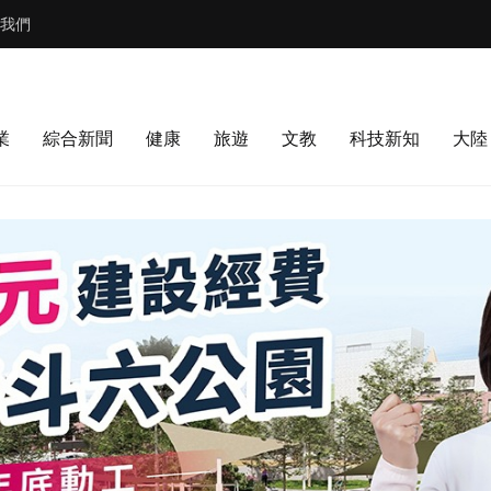
我們
業
綜合新聞
健康
旅遊
文教
科技新知
大陸