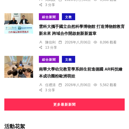
3 分享
綜合新聞
文教
雲科大攜手國立自然科學博物館 打造博物館教育
新未來 跨域合作開啟創新新篇章
陳信利
2026年八月06日
8,096 觀看
13 分享
綜合新聞
文教
南華大學幼兒教育學系師生前進德國 AR科技繪
本成功圈粉歐洲萌娃
任禮清
2026年八月06日
5,562 觀看
3 分享
更多最新新聞
活動花絮