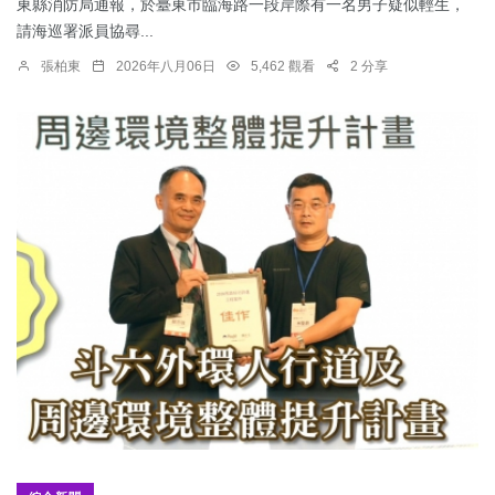
東縣消防局通報，於臺東市臨海路一段岸際有一名男子疑似輕生，
請海巡署派員協尋...
張柏東
2026年八月06日
5,462 觀看
2 分享