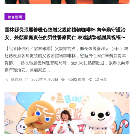
綜合新聞
雲林縣長張麗善暖心致贈父親節禮物咖啡杯 向辛勤守護治
安、兼顧家庭責任的男性警察同仁 表達誠摯感謝與祝福〜
【記者陳信利／雲林報導】父親節前夕，縣長張麗善昨天（5日）親
赴縣政府各局處致贈父親節禮物咖啡杯，慰勉男性同仁辛勞並提年
賀節。 縣長張麗善到達警察局時，受到同仁熱情歡迎，張縣長向辛
勤守護治安、兼顧家庭...
陳信利
2026年八月06日
4,592 觀看
13 分享