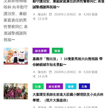
勤守護治安、兼顧家庭責任的男性警察同仁 表達
誠摯感謝與祝福〜
陳信利
2026年八月06日
4,592 觀看
13 分享
綜合新聞
旅遊
嘉義市「熊出沒」！ 10隻新亮相大白熊領路 帶
你解鎖城市知名景點〜
陳信利
2026年八月06日
5,920 觀看
14 分享
社會
綜合新聞
健康
文教
大葉環安系師生前進大莊國小辦理防災小尖兵科
學營。（照片大葉提供）
周為政
2026年八月06日
5,530 觀看