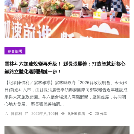
綜合新聞
雲林斗六加速蛻變再升級！ 縣長張麗善：打造智慧新都心
鐵路立體化邁開關鍵一步！
【記者陳信利／雲林報導】雲林縣政府「2026縣政說明會」今天(6
日)前進斗六市，由縣長張麗善率領縣府團隊向鄉親報告近年建設成
果與未來施政藍圖。斗六廳會場湧入滿滿鄉親，座無虛席，共同關
心地方發展。 縣長張麗善強調...
陳信利
2026年八月06日
9,946 觀看
20 分享