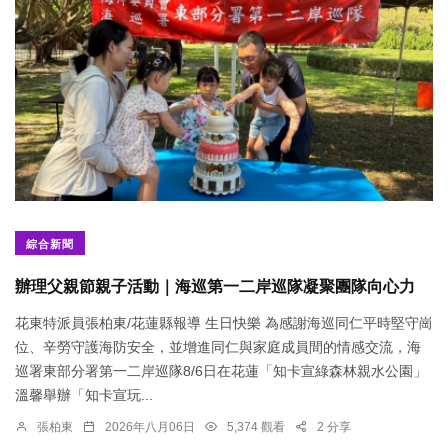
綜合新聞
辦理父親節親子活動｜海巡第一二岸巡隊凝聚團隊向心力
花東特派員張柏東/花蓮縣報導 生日快樂 為感謝海巡同仁平時堅守崗
位、辛勞守護海防安全，並增進同仁與家庭成員間的情感交流，海
巡署東部分署第一二岸巡隊8/6日在花蓮「知卡宣綠森林親水公園」
溫馨舉辦「知卡宣玩...
張柏東
2026年八月06日
5,374 觀看
2 分享