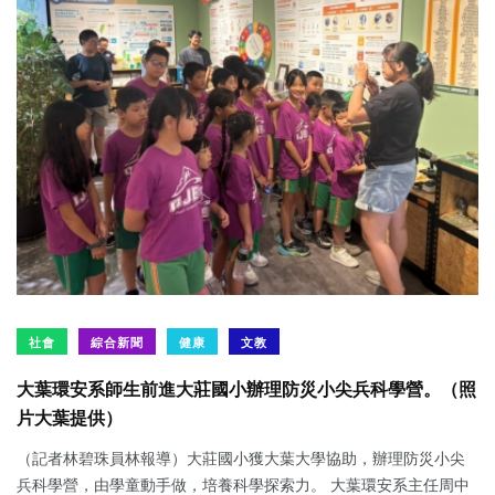
社會
綜合新聞
健康
文教
大葉環安系師生前進大莊國小辦理防災小尖兵科學營。（照
片大葉提供）
（記者林碧珠員林報導）大莊國小獲大葉大學協助，辦理防災小尖
兵科學營，由學童動手做，培養科學探索力。 大葉環安系主任周中