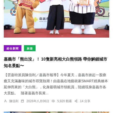
綜合新聞
旅遊
嘉義市「熊出沒」！ 10隻新亮相大白熊領路 帶你解鎖城市
知名景點〜
【雲嘉特派員陳信利／嘉義市報導】今年夏天，嘉義市掀起一股療
癒又充滿趣味的城市尋寶熱潮！由嘉義在地藝術家SMART經典繪本
延伸而來的「大白熊」，化身最萌城市領航員，陸續現身嘉義市各
大景點。 隨著嘉義市長黃...
陳信利
2026年八月06日
5,920 觀看
14 分享