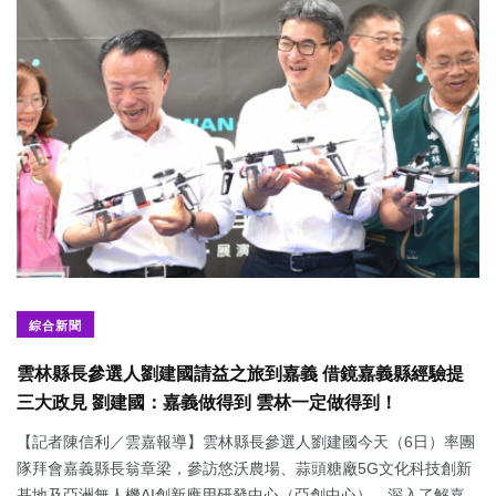
綜合新聞
雲林縣長參選人劉建國請益之旅到嘉義 借鏡嘉義縣經驗提
三大政見 劉建國：嘉義做得到 雲林一定做得到！
【記者陳信利／雲嘉報導】雲林縣長參選人劉建國今天（6日）率團
隊拜會嘉義縣長翁章梁，參訪悠沃農場、蒜頭糖廠5G文化科技創新
基地及亞洲無人機AI創新應用研發中心（亞創中心），深入了解嘉