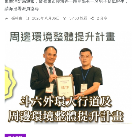
東縣消防局通報，於臺東市臨海路一段岸際有一名男子疑似輕生，
請海巡署派員協尋...
張柏東
2026年八月06日
5,463 觀看
2 分享