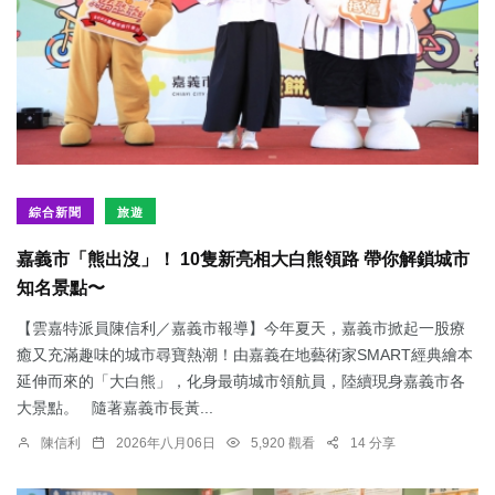
綜合新聞
旅遊
嘉義市「熊出沒」！ 10隻新亮相大白熊領路 帶你解鎖城市
知名景點〜
【雲嘉特派員陳信利／嘉義市報導】今年夏天，嘉義市掀起一股療
癒又充滿趣味的城市尋寶熱潮！由嘉義在地藝術家SMART經典繪本
延伸而來的「大白熊」，化身最萌城市領航員，陸續現身嘉義市各
大景點。 隨著嘉義市長黃...
陳信利
2026年八月06日
5,920 觀看
14 分享