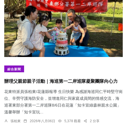
綜合新聞
辦理父親節親子活動｜海巡第一二岸巡隊凝聚團隊向心力
花東特派員張柏東/花蓮縣報導 生日快樂 為感謝海巡同仁平時堅守崗
位、辛勞守護海防安全，並增進同仁與家庭成員間的情感交流，海
巡署東部分署第一二岸巡隊8/6日在花蓮「知卡宣綠森林親水公園」
溫馨舉辦「知卡宣玩...
張柏東
2026年八月06日
5,378 觀看
2 分享