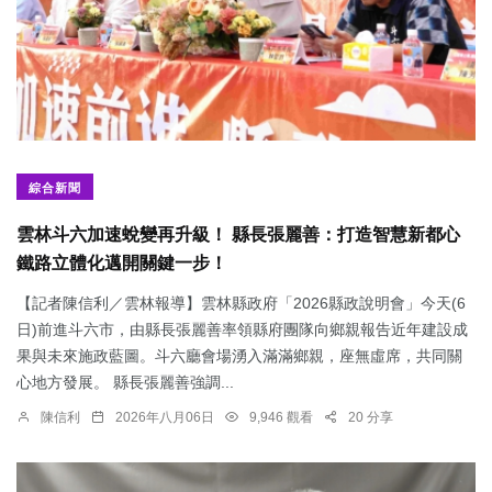
綜合新聞
雲林斗六加速蛻變再升級！ 縣長張麗善：打造智慧新都心
鐵路立體化邁開關鍵一步！
【記者陳信利／雲林報導】雲林縣政府「2026縣政說明會」今天(6
日)前進斗六市，由縣長張麗善率領縣府團隊向鄉親報告近年建設成
果與未來施政藍圖。斗六廳會場湧入滿滿鄉親，座無虛席，共同關
心地方發展。 縣長張麗善強調...
陳信利
2026年八月06日
9,946 觀看
20 分享