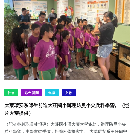
社會
綜合新聞
健康
文教
大葉環安系師生前進大莊國小辦理防災小尖兵科學營。（照
片大葉提供）
（記者林碧珠員林報導）大莊國小獲大葉大學協助，辦理防災小尖
兵科學營，由學童動手做，培養科學探索力。 大葉環安系主任周中