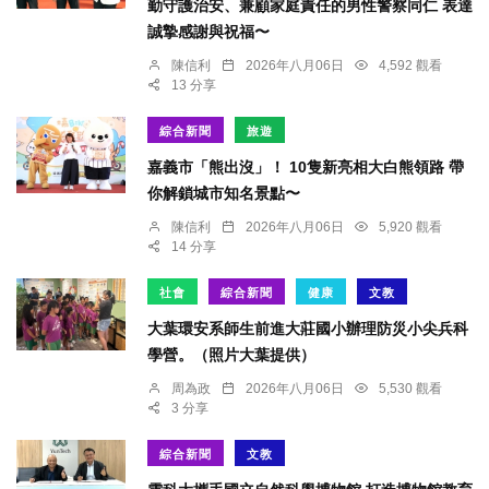
勤守護治安、兼顧家庭責任的男性警察同仁 表達
誠摯感謝與祝福〜
陳信利
2026年八月06日
4,592 觀看
13 分享
綜合新聞
旅遊
嘉義市「熊出沒」！ 10隻新亮相大白熊領路 帶
你解鎖城市知名景點〜
陳信利
2026年八月06日
5,920 觀看
14 分享
社會
綜合新聞
健康
文教
大葉環安系師生前進大莊國小辦理防災小尖兵科
學營。（照片大葉提供）
周為政
2026年八月06日
5,530 觀看
3 分享
綜合新聞
文教