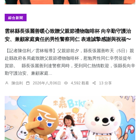
綜合新聞
雲林縣長張麗善暖心致贈父親節禮物咖啡杯 向辛勤守護治
安、兼顧家庭責任的男性警察同仁 表達誠摯感謝與祝福〜
【記者陳信利／雲林報導】父親節前夕，縣長張麗善昨天（5日）親
赴縣政府各局處致贈父親節禮物咖啡杯，慰勉男性同仁辛勞並提年
賀節。 縣長張麗善到達警察局時，受到同仁熱情歡迎，張縣長向辛
勤守護治安、兼顧家庭...
陳信利
2026年八月06日
4,592 觀看
13 分享