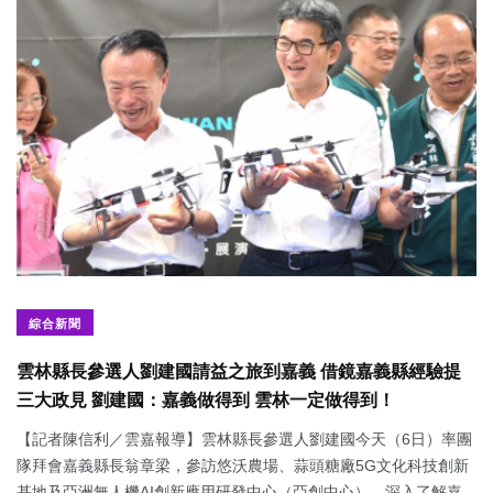
綜合新聞
雲林縣長參選人劉建國請益之旅到嘉義 借鏡嘉義縣經驗提
三大政見 劉建國：嘉義做得到 雲林一定做得到！
【記者陳信利／雲嘉報導】雲林縣長參選人劉建國今天（6日）率團
隊拜會嘉義縣長翁章梁，參訪悠沃農場、蒜頭糖廠5G文化科技創新
基地及亞洲無人機AI創新應用研發中心（亞創中心），深入了解嘉