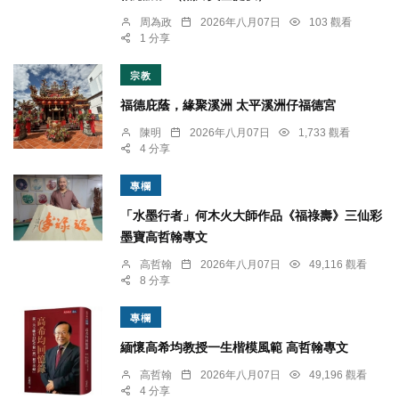
周為政
2026年八月07日
103 觀看
1 分享
宗教
福德庇蔭，緣聚溪洲 太平溪洲仔福德宮
陳明
2026年八月07日
1,733 觀看
4 分享
專欄
「水墨行者」何木火大師作品《福祿壽》三仙彩
墨寶高哲翰專文
高哲翰
2026年八月07日
49,116 觀看
8 分享
專欄
緬懷高希均教授一生楷模風範 高哲翰專文
高哲翰
2026年八月07日
49,196 觀看
4 分享