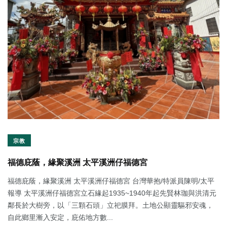
宗教
福德庇蔭，緣聚溪洲 太平溪洲仔福德宮
福德庇蔭，緣聚溪洲 太平溪洲仔福德宮 台灣華抱/特派員陳明/太平
報導 太平溪洲仔福德宮立石緣起1935~1940年起先賢林珈與洪清元
鄰長於大樹旁，以「三顆石頭」立祀膜拜。土地公顯靈驅邪安魂，
自此鄉里漸入安定，庇佑地方數...