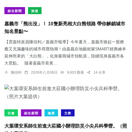
綜合新聞
旅遊
嘉義市「熊出沒」！ 10隻新亮相大白熊領路 帶你解鎖城市
知名景點〜
【雲嘉特派員陳信利／嘉義市報導】今年夏天，嘉義市掀起一股療
癒又充滿趣味的城市尋寶熱潮！由嘉義在地藝術家SMART經典繪本
延伸而來的「大白熊」，化身最萌城市領航員，陸續現身嘉義市各
大景點。 隨著嘉義市長黃...
陳信利
2026年八月06日
9,603 觀看
14 分享
社會
綜合新聞
健康
文教
大葉環安系師生前進大莊國小辦理防災小尖兵科學營。（照