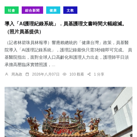
社會
綜合新聞
健康
文教
導入「AI護理紀錄系統」．員基護理文書時間大幅縮減。
（照片員基提供）
（記者林碧珠員林報導）響應賴總統的「健康台灣」政策，員基醫
院導入「AI護理記錄系統」，護理記錄最快只需3秒鐘即可完成。 員
基醫院指出，面對全球人口高齡化和護理人力出走，護理師平日須
承擔高壓臨床實體照護，...
周為政
2026年八月07日
103 觀看
1 分享