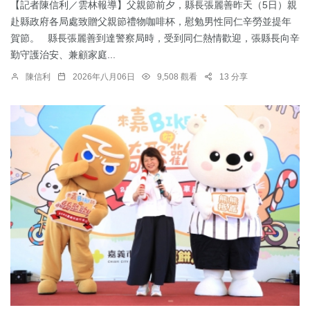
【記者陳信利／雲林報導】父親節前夕，縣長張麗善昨天（5日）親
赴縣政府各局處致贈父親節禮物咖啡杯，慰勉男性同仁辛勞並提年
賀節。 縣長張麗善到達警察局時，受到同仁熱情歡迎，張縣長向辛
勤守護治安、兼顧家庭...
陳信利
2026年八月06日
9,508 觀看
13 分享