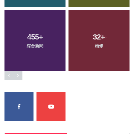
455
+
32
+
綜合新聞
頭條