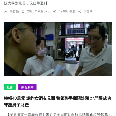
技大學副校長，現任華夏科...
高哲翰
2026年八月07日
49,083 觀看
3 分享
社會
綜合新聞
轉帳40萬元 邀約女網友見面 警銀聯手攔阻詐騙 北門警成功
守護男子財產
【記者張文一嘉義報導】朱姓男子日前到銀行欲轉帳新台幣40萬元