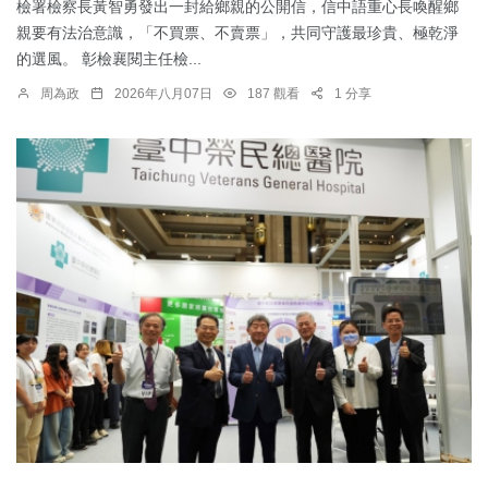
檢署檢察長黃智勇發出一封給鄉親的公開信，信中語重心長喚醒鄉
親要有法治意識，「不買票、不賣票」，共同守護最珍貴、極乾淨
的選風。 彰檢襄閱主任檢...
周為政
2026年八月07日
187 觀看
1 分享