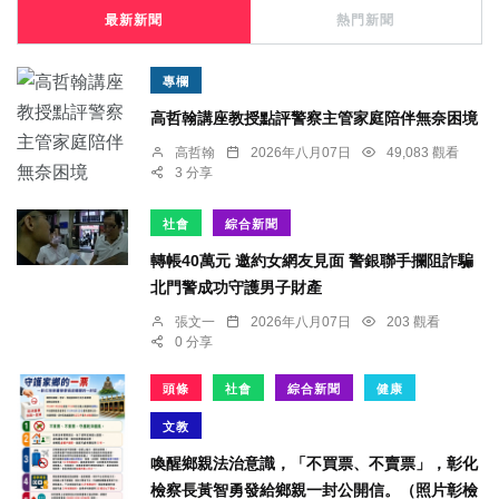
最新新聞
熱門新聞
專欄
高哲翰講座教授點評警察主管家庭陪伴無奈困境
高哲翰
2026年八月07日
49,083 觀看
3 分享
社會
綜合新聞
轉帳40萬元 邀約女網友見面 警銀聯手攔阻詐騙
北門警成功守護男子財產
張文一
2026年八月07日
203 觀看
0 分享
頭條
社會
綜合新聞
健康
文教
喚醒鄉親法治意識，「不買票、不賣票」，彰化
檢察長黃智勇發給鄉親一封公開信。（照片彰檢