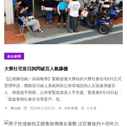
綜合新聞
大寮社宅首日詢問破百人氣爆棚
【記者陳信銘／高雄報導】緊鄰捷運大寮站的大寮社會住宅6日正式
受理申請，開跑首日線上系統與區公所現場諮詢人次迅速突破百
人，熱度超乎預期，公所更緊急加派人手支援。緊接著8月10日起，
「凱旋青樹社會住宅零星戶」也...
陳信銘
2026年八月07日
998 觀看
0 分享