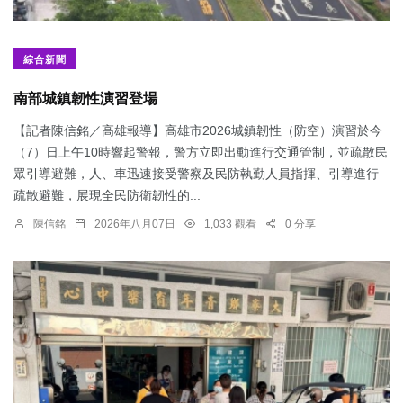
綜合新聞
南部城鎮韌性演習登場
【記者陳信銘／高雄報導】高雄市2026城鎮韌性（防空）演習於今
（7）日上午10時響起警報，警方立即出動進行交通管制，並疏散民
眾引導避難，人、車迅速接受警察及民防執勤人員指揮、引導進行
疏散避難，展現全民防衛韌性的...
陳信銘
2026年八月07日
1,033 觀看
0 分享