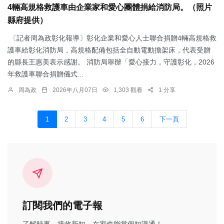
4輛高規格救護車由企業家和愛心團體捐給消防局。（照片
縣府提供）
〔記者周為政彰化報導〕彰化企業和愛心人士聯合捐贈4輛高規格救
護車給彰化消防局，高規格配備包括全自動電動擔架床，代表受贈
的縣長王惠美表示感謝。 消防局舉辦「愛心接力，守護彰化，2026
年救護車聯合捐贈儀式...
周為政
2026年八月07日
1,303 觀看
1 分享
1
2
3
4
5
6
下一頁
訂閱我們的電子報