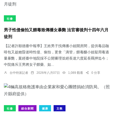
社會
男子性侵偷拍又餵毒致傳播女暴斃 法官審後判十四年六月
徒刑
【記者許順德臺中報導】王姓男子找傳播小姐開房間，提供毒品咖
啡包又趁她昏迷時性侵、偷拍，更拿「滴管」餵毒釀小姐疑用毒過
量暴斃，案經臺中地院採不公開審理並經長達六度延長羈押迄今；
中院痛斥王男將女子餵藥、如...
台中特派記者
2026年八月07日
1,089 觀看
0 分享
社會
綜合新聞
健康
文教