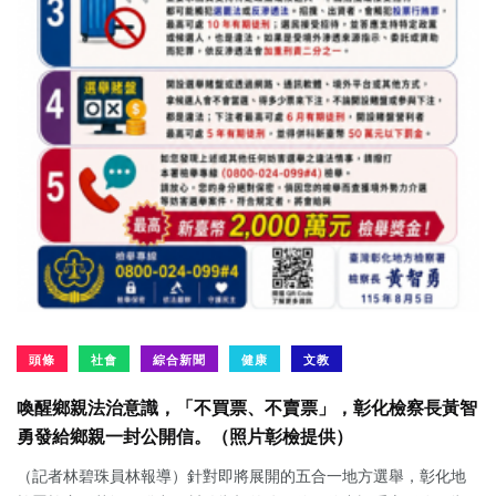
頭條
社會
綜合新聞
健康
文教
喚醒鄉親法治意識，「不買票、不賣票」，彰化檢察長黃智
勇發給鄉親一封公開信。（照片彰檢提供）
（記者林碧珠員林報導）針對即將展開的五合一地方選舉，彰化地