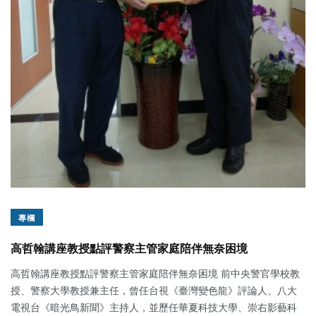
專欄
高哲翰講座教授點評警察主管家庭陪伴無奈困境
高哲翰講座教授點評警察主管家庭陪伴無奈困境 前中央警官學校教
授、警察大學教授兼主任，曾任台視《臺灣變色龍》評論人、八大
電視台《暗光鳥新聞》主持人，並歷任華夏科技大學、崇右影藝科