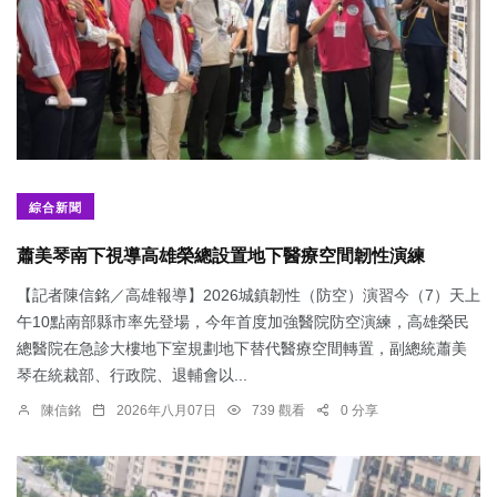
綜合新聞
蕭美琴南下視導高雄榮總設置地下醫療空間韌性演練
【記者陳信銘／高雄報導】2026城鎮韌性（防空）演習今（7）天上
午10點南部縣市率先登場，今年首度加強醫院防空演練，高雄榮民
總醫院在急診大樓地下室規劃地下替代醫療空間轉置，副總統蕭美
琴在統裁部、行政院、退輔會以...
陳信銘
2026年八月07日
739 觀看
0 分享