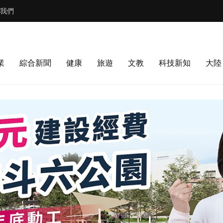
我們
業
綜合新聞
健康
旅遊
文教
科技新知
大陸