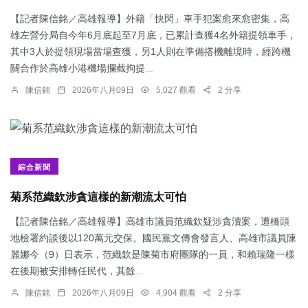
【記者陳信銘／高雄報導】外籍「快閃」車手犯案愈來愈密集，高
雄左營分局自今年6月底起至7月底，已累計查獲4名外籍提領車手，
其中3人於提領現場當場查獲，另1人則在準備搭機離境時，經跨機
關合作於高雄小港機場攔截拘提...
陳信銘
2026年八月09日
5,027 觀看
2 分享
綜合新聞
菊系范織欽涉貪這樣的新潮流太可怕
【記者陳信銘／高雄報導】高雄市議員范織欽疑涉貪瀆案，遭橋頭
地檢署約談後以120萬元交保。國民黨文傳會發言人、高雄市議員陳
麗娜今（9）日表示，范織欽是陳菊市府團隊的一員，和賴瑞隆一樣
在後期被安排轉任民代，其餘...
陳信銘
2026年八月09日
4,904 觀看
2 分享