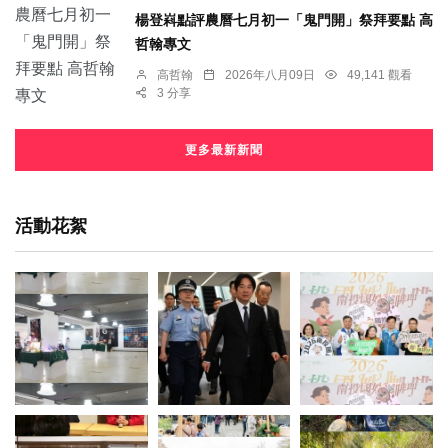
楊登嵙點評農曆七月初一「鬼門開」祭拜要點 高
哲翰專文
高哲翰
2026年八月09日
49,141 觀看
3 分享
更多最新新聞
活動花絮