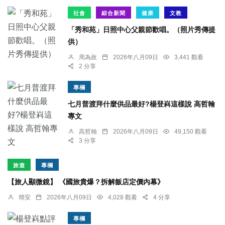
社會
綜合新聞
健康
文教
「秀和苑」日照中心父親節歡唱。（照片秀傳提
供）
周為政
2026年八月09日
3,441 觀看
2 分享
專欄
七月普渡拜什麼供品最好?楊登嵙這樣說 高哲翰
專文
高哲翰
2026年八月09日
49,150 觀看
3 分享
旅遊
專欄
【旅人顯微鏡】 《國旅貴爆？拆解飯店定價內幕》
簡安
2026年八月09日
4,028 觀看
4 分享
專欄