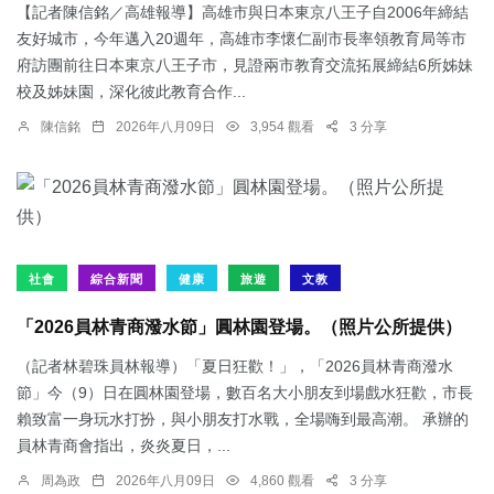
【記者陳信銘／高雄報導】高雄市與日本東京八王子自2006年締結
友好城市，今年邁入20週年，高雄市李懷仁副市長率領教育局等市
府訪團前往日本東京八王子市，見證兩市教育交流拓展締結6所姊妹
校及姊妹園，深化彼此教育合作...
陳信銘
2026年八月09日
3,954 觀看
3 分享
社會
綜合新聞
健康
旅遊
文教
「2026員林青商潑水節」圓林園登場。（照片公所提供）
（記者林碧珠員林報導）「夏日狂歡！」，「2026員林青商潑水
節」今（9）日在圓林園登場，數百名大小朋友到場戲水狂歡，市長
賴致富一身玩水打扮，與小朋友打水戰，全場嗨到最高潮。 承辦的
員林青商會指出，炎炎夏日，...
周為政
2026年八月09日
4,860 觀看
3 分享