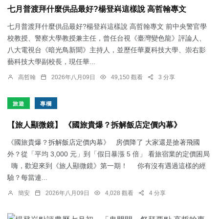
七月普渡拜什麼供品最好?楊登嵙這樣說 高哲翰專文
七月普渡拜什麼供品最好?楊登嵙這樣說 高哲翰專文 前中央警官學
校教授、警察大學教授兼主任，曾任台視《臺灣變色龍》評論人、
八大電視台《暗光鳥新聞》主持人，並歷任華夏科技大學、崇右影
藝科技大學副校長，現任華...
高哲翰
2026年八月09日
49,150 觀看
3 分享
旅遊
專欄
【旅人顯微鏡】 《國旅貴爆？拆解飯店定價內幕》
《國旅貴爆？拆解飯店定價內幕》 房價降了 大家還是搶著飛國
外？從「平均 3,000 元」到「假日暴漲 5 倍」 看旅宿業的定價困局
嗨，歡迎來到《旅人顯微鏡》第一期！ 你有沒有遇過這樣的經
驗？每當連...
簡安
2026年八月09日
4,028 觀看
4 分享