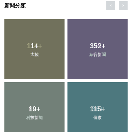
新聞分類
114
1
+
+
352
195
+
+
大陸
文教
綜合新聞
社會
19
89
+
+
115
36
+
+
科技新知
旅遊
健康
宗教