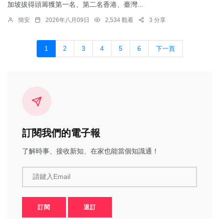
加坡拔得頭籌獲第一名、第二名香港、臺灣...
簡安
2026年八月09日
2,534 觀看
3 分享
1
2
3
4
5
6
下一頁
訂閱我們的電子報
了解時事、接收新知、在家也能當個知識通！
請鍵入Email
訂閱
退訂