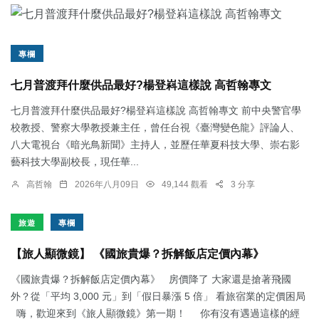
專欄
七月普渡拜什麼供品最好?楊登嵙這樣說 高哲翰專文
七月普渡拜什麼供品最好?楊登嵙這樣說 高哲翰專文 前中央警官學
校教授、警察大學教授兼主任，曾任台視《臺灣變色龍》評論人、
八大電視台《暗光鳥新聞》主持人，並歷任華夏科技大學、崇右影
藝科技大學副校長，現任華...
高哲翰
2026年八月09日
49,144 觀看
3 分享
旅遊
專欄
【旅人顯微鏡】 《國旅貴爆？拆解飯店定價內幕》
《國旅貴爆？拆解飯店定價內幕》 房價降了 大家還是搶著飛國
外？從「平均 3,000 元」到「假日暴漲 5 倍」 看旅宿業的定價困局
嗨，歡迎來到《旅人顯微鏡》第一期！ 你有沒有遇過這樣的經