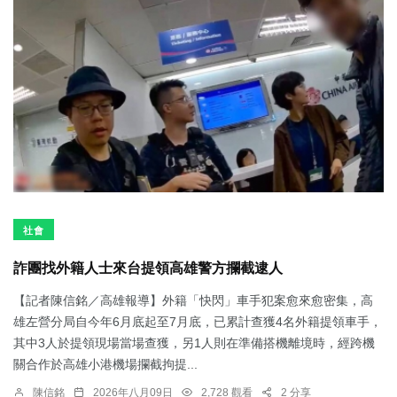
社會
詐團找外籍人士來台提領高雄警方攔截逮人
【記者陳信銘／高雄報導】外籍「快閃」車手犯案愈來愈密集，高
雄左營分局自今年6月底起至7月底，已累計查獲4名外籍提領車手，
其中3人於提領現場當場查獲，另1人則在準備搭機離境時，經跨機
關合作於高雄小港機場攔截拘提...
陳信銘
2026年八月09日
2,728 觀看
2 分享