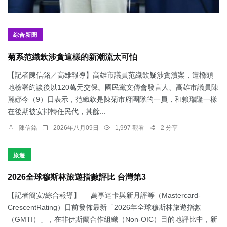
綜合新聞
菊系范織欽涉貪這樣的新潮流太可怕
【記者陳信銘／高雄報導】高雄市議員范織欽疑涉貪瀆案，遭橋頭
地檢署約談後以120萬元交保。國民黨文傳會發言人、高雄市議員陳
麗娜今（9）日表示，范織欽是陳菊市府團隊的一員，和賴瑞隆一樣
在後期被安排轉任民代，其餘...
陳信銘
2026年八月09日
1,997 觀看
2 分享
旅遊
2026全球穆斯林旅遊指數評比 台灣第3
【記者簡安/綜合報導】 萬事達卡與新月評等（Mastercard-
CrescentRating）日前發佈最新「2026年全球穆斯林旅遊指數
（GMTI）」，在非伊斯蘭合作組織（Non-OIC）目的地評比中，新