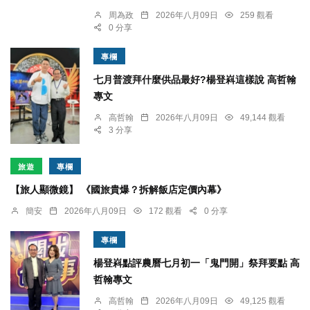
周為政
2026年八月09日
259 觀看
0 分享
專欄
七月普渡拜什麼供品最好?楊登嵙這樣說 高哲翰
專文
高哲翰
2026年八月09日
49,144 觀看
3 分享
旅遊
專欄
【旅人顯微鏡】 《國旅貴爆？拆解飯店定價內幕》
簡安
2026年八月09日
172 觀看
0 分享
專欄
楊登嵙點評農曆七月初一「鬼門開」祭拜要點 高
哲翰專文
高哲翰
2026年八月09日
49,125 觀看