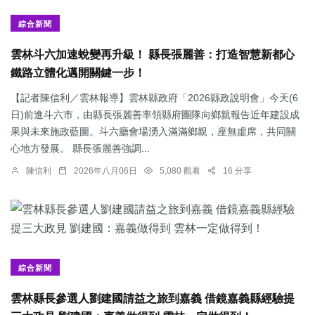
綜合新聞
雲林斗六加速蛻變再升級！ 縣長張麗善：打造智慧新都心
鐵路立體化邁開關鍵一步！
【記者陳信利／雲林報導】雲林縣政府「2026縣政說明會」今天(6
日)前進斗六市，由縣長張麗善率領縣府團隊向鄉親報告近年建設成
果與未來施政藍圖。斗六廳會場湧入滿滿鄉親，座無虛席，共同關
心地方發展。 縣長張麗善強調...
陳信利
2026年八月06日
5,080 觀看
16 分享
綜合新聞
雲林縣長參選人劉建國請益之旅到嘉義 借鏡嘉義縣經驗提