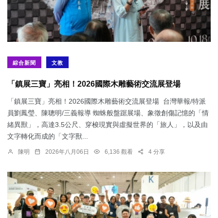
綜合新聞
文教
「鎮展三寶」亮相！2026國際木雕藝術交流展登場
「鎮展三寶」亮相！2026國際木雕藝術交流展登場 台灣華報/特派
員劉鳳瑩、陳聰明/三義報導 蜘蛛般盤踞展場、象徵創傷記憶的「情
緒異獸」，高達3.5公尺、穿梭現實與虛擬世界的「旅人」，以及由
文字轉化而成的「文字獸...
陳明
2026年八月06日
6,136 觀看
4 分享