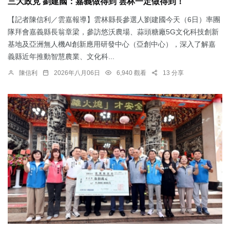
三大政見 劉建國：嘉義做得到 雲林一定做得到！
【記者陳信利／雲嘉報導】雲林縣長參選人劉建國今天（6日）率團
隊拜會嘉義縣長翁章梁，參訪悠沃農場、蒜頭糖廠5G文化科技創新
基地及亞洲無人機AI創新應用研發中心（亞創中心），深入了解嘉
義縣近年推動智慧農業、文化科...
陳信利
2026年八月06日
6,940 觀看
13 分享