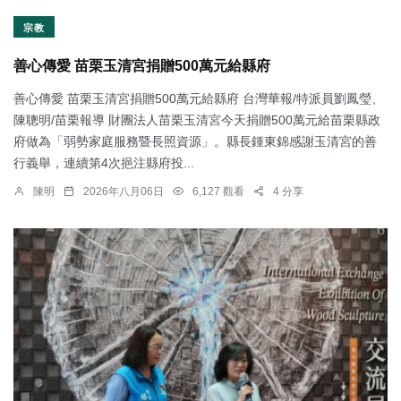
宗教
善心傳愛 苗栗玉清宮捐贈500萬元給縣府
善心傳愛 苗栗玉清宮捐贈500萬元給縣府 台灣華報/特派員劉鳳瑩、
陳聰明/苗栗報導 財團法人苗栗玉清宮今天捐贈500萬元給苗栗縣政
府做為「弱勢家庭服務暨長照資源」。縣長鍾東錦感謝玉清宮的善
行義舉，連續第4次挹注縣府投...
陳明
2026年八月06日
6,127 觀看
4 分享