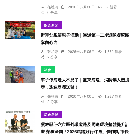
任禮清
2026年八月06日
32 觀看
0 分享
綜合新聞
辦理父親節親子活動｜海巡第一二岸巡隊凝聚團
隊向心力
張柏東
2026年八月06日
1,651 觀看
2 分享
社會
車子停海邊人不見了｜臺東海巡、消防無人機搜
尋，迅速尋獲送醫！
張柏東
2026年八月06日
1,927 觀看
2 分享
綜合新聞
雲林縣斗六市區外環道路及周邊環境整體提升計
畫 榮獲全國「2026馬路好行評選」佳作獎 市長