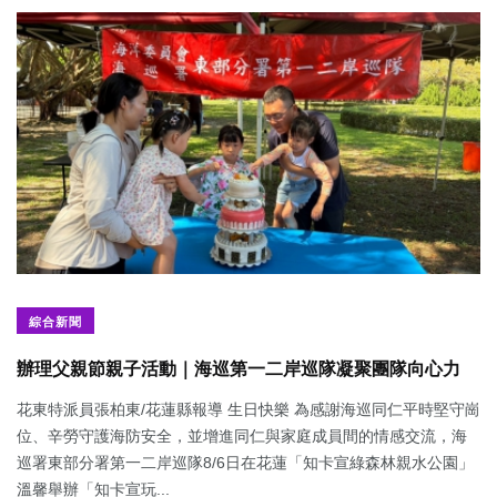
綜合新聞
辦理父親節親子活動｜海巡第一二岸巡隊凝聚團隊向心力
花東特派員張柏東/花蓮縣報導 生日快樂 為感謝海巡同仁平時堅守崗
位、辛勞守護海防安全，並增進同仁與家庭成員間的情感交流，海
巡署東部分署第一二岸巡隊8/6日在花蓮「知卡宣綠森林親水公園」
溫馨舉辦「知卡宣玩...