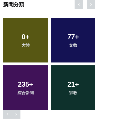
新聞分類
54
+
70
+
39
+
旅遊
健康
專欄
11
+
16
+
130
+
科技新知
頭條
社會