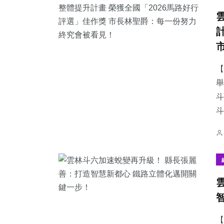
【
舉
斗
【