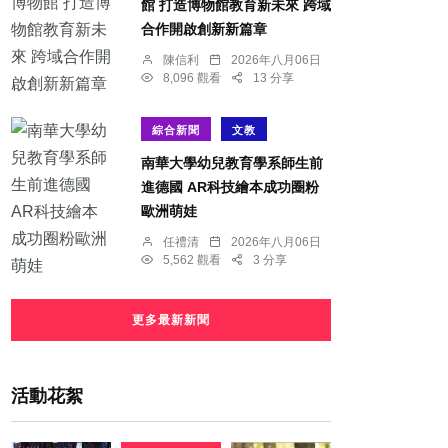
館 打造博物館教育新未來 跨域
合作開啟創新新篇章
陳信利
2026年八月06日
8,096 觀看
13 分享
綜合新聞
文教
南華大學幼兒教育學系師生前
進德國 AR科技繪本成功圈粉
歐洲萌娃
任禮清
2026年八月06日
5,562 觀看
3 分享
更多最新新聞
活動花絮