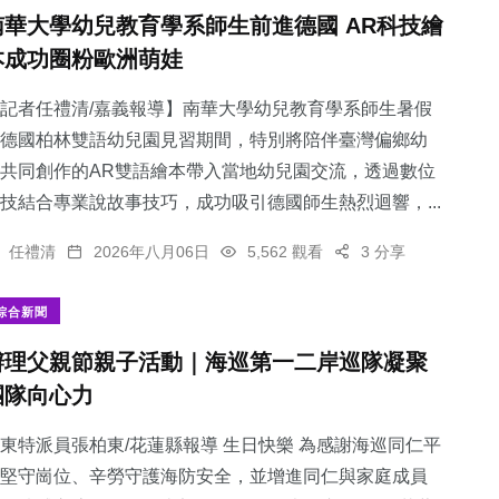
南華大學幼兒教育學系師生前進德國 AR科技繪
本成功圈粉歐洲萌娃
記者任禮清/嘉義報導】南華大學幼兒教育學系師生暑假
德國柏林雙語幼兒園見習期間，特別將陪伴臺灣偏鄉幼
共同創作的AR雙語繪本帶入當地幼兒園交流，透過數位
技結合專業說故事技巧，成功吸引德國師生熱烈迴響，...
任禮清
2026年八月06日
5,562 觀看
3 分享
綜合新聞
辦理父親節親子活動｜海巡第一二岸巡隊凝聚
團隊向心力
東特派員張柏東/花蓮縣報導 生日快樂 為感謝海巡同仁平
堅守崗位、辛勞守護海防安全，並增進同仁與家庭成員