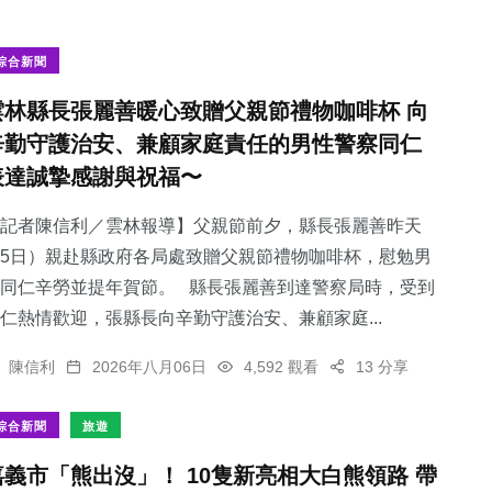
綜合新聞
雲林縣長張麗善暖心致贈父親節禮物咖啡杯 向
辛勤守護治安、兼顧家庭責任的男性警察同仁
表達誠摯感謝與祝福〜
記者陳信利／雲林報導】父親節前夕，縣長張麗善昨天
5日）親赴縣政府各局處致贈父親節禮物咖啡杯，慰勉男
同仁辛勞並提年賀節。 縣長張麗善到達警察局時，受到
仁熱情歡迎，張縣長向辛勤守護治安、兼顧家庭...
陳信利
2026年八月06日
4,592 觀看
13 分享
綜合新聞
旅遊
嘉義市「熊出沒」！ 10隻新亮相大白熊領路 帶