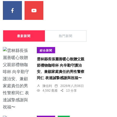
最新新聞
熱門新聞
綜合新聞
雲林縣長張麗善暖心致贈父親
節禮物咖啡杯 向辛勤守護治
安、兼顧家庭責任的男性警察
同仁 表達誠摯感謝與祝福〜
陳信利
2026年八月06日
4,592 觀看
13 分享