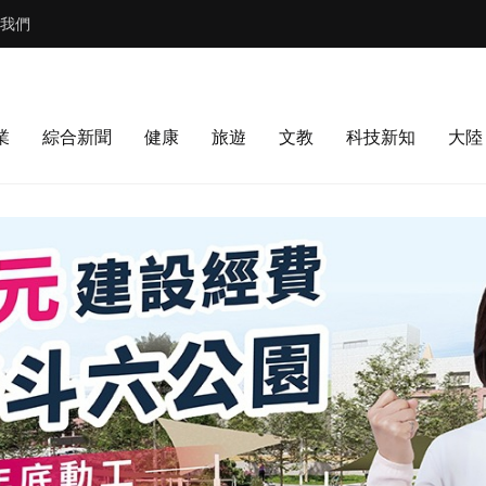
我們
業
綜合新聞
健康
旅遊
文教
科技新知
大陸