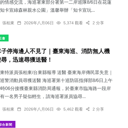
的情感交流，海巡署東部分署第一二岸巡隊8/6日在花蓮
知卡宣綠森林親水公園」溫馨舉辦「知卡宣玩...
張柏東
2026年八月06日
5,374 觀看
2 分享
社會
車子停海邊人不見了｜臺東海巡、消防無人機
搜尋，迅速尋獲送醫！
東特派員張柏東/台東縣報導 送醫 臺東海岸傳民眾失意｜
巡警消動員尋獲送醫 海巡署第十巡防區指揮部8/6日上午
9時06分接獲臺東縣消防局通報，於臺東市臨海路一段岸
有一名男子疑似輕生，請海巡署派員協尋...
張柏東
2026年八月06日
5,462 觀看
2 分享
綜合新聞