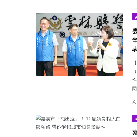
【
（
性
同