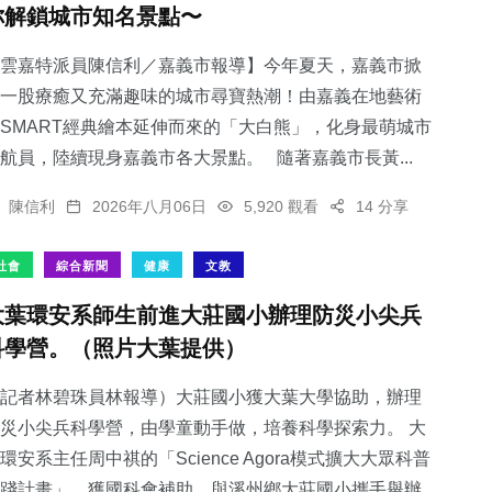
你解鎖城市知名景點〜
雲嘉特派員陳信利／嘉義市報導】今年夏天，嘉義市掀
一股療癒又充滿趣味的城市尋寶熱潮！由嘉義在地藝術
SMART經典繪本延伸而來的「大白熊」，化身最萌城市
24
+
0
+
77
+
航員，陸續現身嘉義市各大景點。 隨著嘉義市長黃...
農業
大陸
文教
陳信利
2026年八月06日
5,920 觀看
14 分享
社會
綜合新聞
健康
文教
大葉環安系師生前進大莊國小辦理防災小尖兵
235
+
21
+
科學營。（照片大葉提供）
綜合新聞
宗教
記者林碧珠員林報導）大莊國小獲大葉大學協助，辦理
災小尖兵科學營，由學童動手做，培養科學探索力。 大
環安系主任周中祺的「Science Agora模式擴大大眾科普
踐計畫」，獲國科會補助，與溪州鄉大莊國小攜手舉辦...