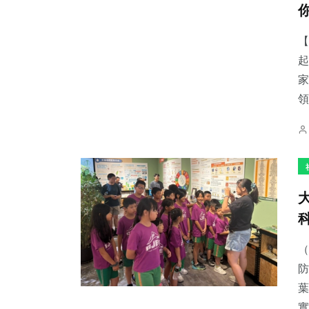
【
起
家
53
+
70
+
39
+
領
旅遊
健康
專欄
11
+
16
+
130
+
科技新知
頭條
社會
（
防
葉
實