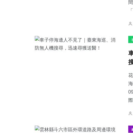
間
「
花
海
0
際