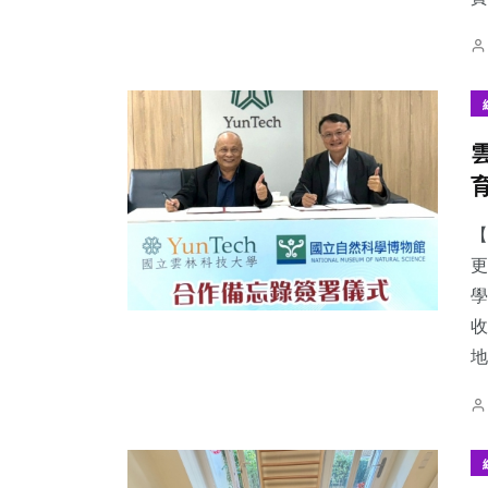
【
更
學
收
地.