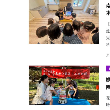
【
赴
兒
科
花
時