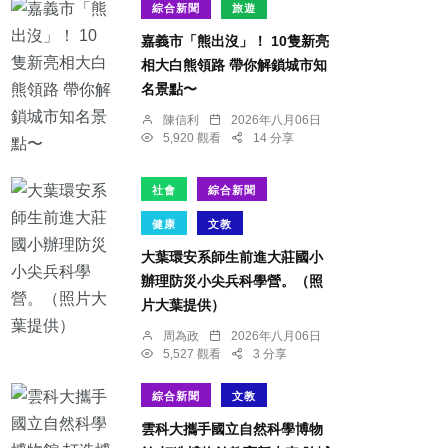
綜合新聞
旅遊
嘉義市「熊出沒」！ 10隻新亮
相大白熊領路 帶你解鎖城市知
名景點〜
陳信利
2026年八月06日
5,920 觀看
14 分享
社會
綜合新聞
健康
文教
大葉環安系師生前進大莊國小
辦理防災小尖兵科學營。（照
片大葉提供）
周為政
2026年八月06日
5,527 觀看
3 分享
綜合新聞
文教
雲科大攜手國立自然科學博物