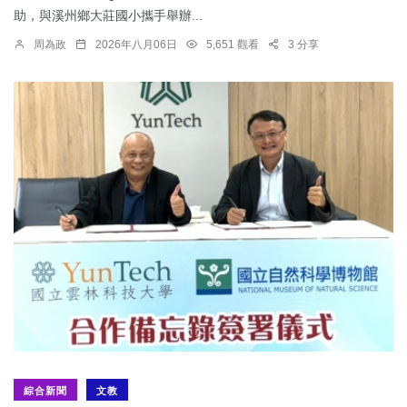
助，與溪州鄉大莊國小攜手舉辦...
周為政
2026年八月06日
5,651 觀看
3 分享
綜合新聞
文教