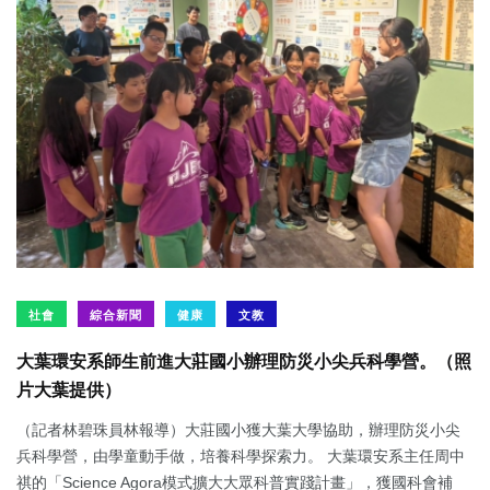
社會
綜合新聞
健康
文教
大葉環安系師生前進大莊國小辦理防災小尖兵科學營。（照
片大葉提供）
（記者林碧珠員林報導）大莊國小獲大葉大學協助，辦理防災小尖
兵科學營，由學童動手做，培養科學探索力。 大葉環安系主任周中
祺的「Science Agora模式擴大大眾科普實踐計畫」，獲國科會補