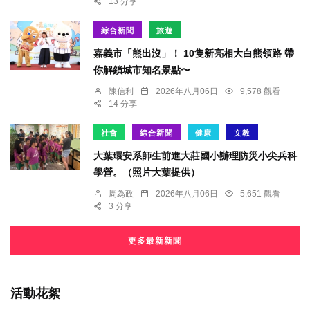
13 分享
綜合新聞
旅遊
嘉義市「熊出沒」！ 10隻新亮相大白熊領路 帶
你解鎖城市知名景點〜
陳信利
2026年八月06日
9,578 觀看
14 分享
社會
綜合新聞
健康
文教
大葉環安系師生前進大莊國小辦理防災小尖兵科
學營。（照片大葉提供）
周為政
2026年八月06日
5,651 觀看
3 分享
更多最新新聞
活動花絮