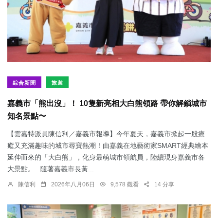
綜合新聞
旅遊
嘉義市「熊出沒」！ 10隻新亮相大白熊領路 帶你解鎖城市
知名景點〜
【雲嘉特派員陳信利／嘉義市報導】今年夏天，嘉義市掀起一股療
癒又充滿趣味的城市尋寶熱潮！由嘉義在地藝術家SMART經典繪本
延伸而來的「大白熊」，化身最萌城市領航員，陸續現身嘉義市各
大景點。 隨著嘉義市長黃...
陳信利
2026年八月06日
9,578 觀看
14 分享