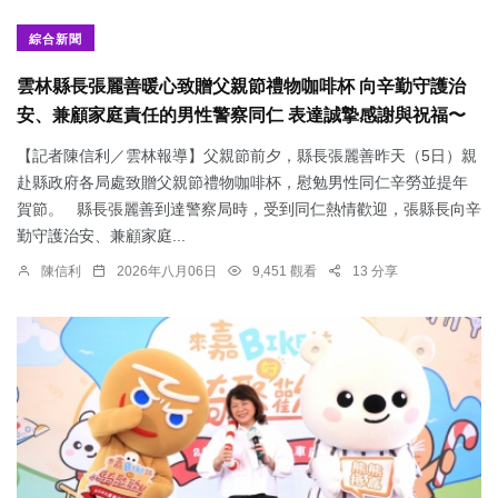
綜合新聞
雲林縣長張麗善暖心致贈父親節禮物咖啡杯 向辛勤守護治
安、兼顧家庭責任的男性警察同仁 表達誠摯感謝與祝福〜
【記者陳信利／雲林報導】父親節前夕，縣長張麗善昨天（5日）親
赴縣政府各局處致贈父親節禮物咖啡杯，慰勉男性同仁辛勞並提年
賀節。 縣長張麗善到達警察局時，受到同仁熱情歡迎，張縣長向辛
勤守護治安、兼顧家庭...
陳信利
2026年八月06日
9,451 觀看
13 分享