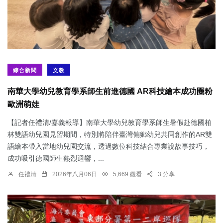
綜合新聞
文教
南華大學幼兒教育學系師生前進德國 AR科技繪本成功圈粉
歐洲萌娃
【記者任禮清/嘉義報導】南華大學幼兒教育學系師生暑假赴德國柏
林雙語幼兒園見習期間，特別將陪伴臺灣偏鄉幼兒共同創作的AR雙
語繪本帶入當地幼兒園交流，透過數位科技結合專業說故事技巧，
成功吸引德國師生熱烈迴響，...
任禮清
2026年八月06日
5,669 觀看
3 分享