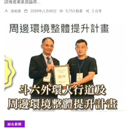
請海巡署派員協尋...
張柏東
2026年八月06日
5,753 觀看
2 分享
綜合新聞