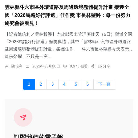
雲林縣斗六市區外環道路及周邊環境整體提升計畫 榮獲全
國「2026馬路好行評選」佳作獎 市長林聖爵：每一份努力
終究會被看見！
【記者陳信利／雲林報導】內政部國土管理署昨天（5日）舉辦全國
「2026馬路好行評選」頒獎典禮，其中「雲林縣斗六市區外環道路
及周邊環境整體提升計畫」榮獲佳作。 斗六市長林聖爵今天表示，
這份榮耀，不只是一座...
陳信利
2026年八月06日
9,973 觀看
16 分享
1
2
3
4
5
6
下一頁
訂閱我們的電子報