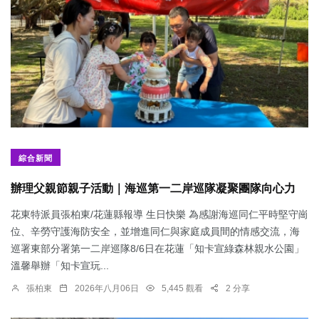
綜合新聞
辦理父親節親子活動｜海巡第一二岸巡隊凝聚團隊向心力
花東特派員張柏東/花蓮縣報導 生日快樂 為感謝海巡同仁平時堅守崗
位、辛勞守護海防安全，並增進同仁與家庭成員間的情感交流，海
巡署東部分署第一二岸巡隊8/6日在花蓮「知卡宣綠森林親水公園」
溫馨舉辦「知卡宣玩...
張柏東
2026年八月06日
5,445 觀看
2 分享