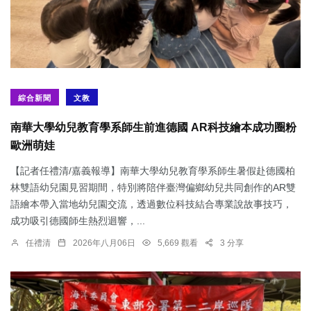
綜合新聞
文教
南華大學幼兒教育學系師生前進德國 AR科技繪本成功圈粉
歐洲萌娃
【記者任禮清/嘉義報導】南華大學幼兒教育學系師生暑假赴德國柏
林雙語幼兒園見習期間，特別將陪伴臺灣偏鄉幼兒共同創作的AR雙
語繪本帶入當地幼兒園交流，透過數位科技結合專業說故事技巧，
成功吸引德國師生熱烈迴響，...
任禮清
2026年八月06日
5,669 觀看
3 分享