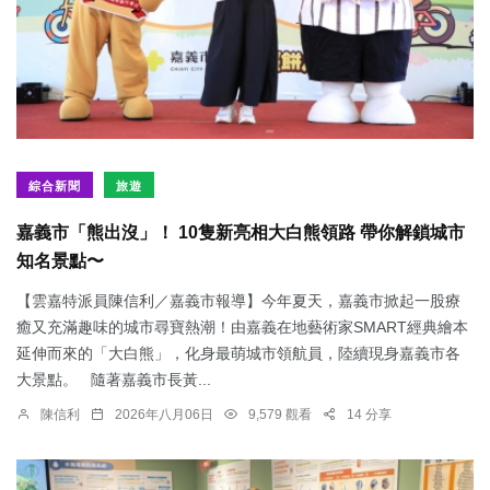
綜合新聞
旅遊
嘉義市「熊出沒」！ 10隻新亮相大白熊領路 帶你解鎖城市
知名景點〜
【雲嘉特派員陳信利／嘉義市報導】今年夏天，嘉義市掀起一股療
癒又充滿趣味的城市尋寶熱潮！由嘉義在地藝術家SMART經典繪本
延伸而來的「大白熊」，化身最萌城市領航員，陸續現身嘉義市各
大景點。 隨著嘉義市長黃...
陳信利
2026年八月06日
9,579 觀看
14 分享