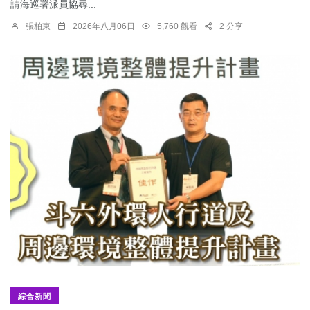
請海巡署派員協尋...
張柏東
2026年八月06日
5,760 觀看
2 分享
綜合新聞