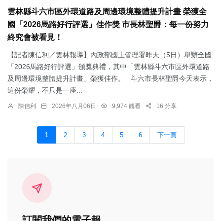
雲林縣斗六市區外環道路及周邊環境整體提升計畫 榮獲全
國「2026馬路好行評選」佳作獎 市長林聖爵：每一份努力
終究會被看見！
【記者陳信利／雲林報導】內政部國土管理署昨天（5日）舉辦全國
「2026馬路好行評選」頒獎典禮，其中「雲林縣斗六市區外環道路
及周邊環境整體提升計畫」榮獲佳作。 斗六市長林聖爵今天表示，
這份榮耀，不只是一座...
陳信利
2026年八月06日
9,974 觀看
16 分享
1
2
3
4
5
6
下一頁
訂閱我們的電子報