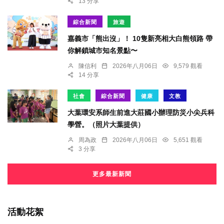
13 分享
綜合新聞
旅遊
嘉義市「熊出沒」！ 10隻新亮相大白熊領路 帶
你解鎖城市知名景點〜
陳信利
2026年八月06日
9,579 觀看
14 分享
社會
綜合新聞
健康
文教
大葉環安系師生前進大莊國小辦理防災小尖兵科
學營。（照片大葉提供）
周為政
2026年八月06日
5,651 觀看
3 分享
更多最新新聞
活動花絮