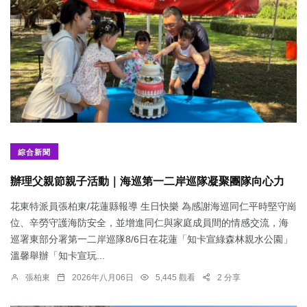
綜合新聞
辦理父親節親子活動｜海巡第一二岸巡隊凝聚團隊向心力
花東特派員張柏東/花蓮縣報導 生日快樂 為感謝海巡同仁平時堅守崗
位、辛勞守護海防安全，並增進同仁與家庭成員間的情感交流，海
巡署東部分署第一二岸巡隊8/6日在花蓮「知卡宣綠森林親水公園」
溫馨舉辦「知卡宣玩...
張柏東
2026年八月06日
5,445 觀看
2 分享