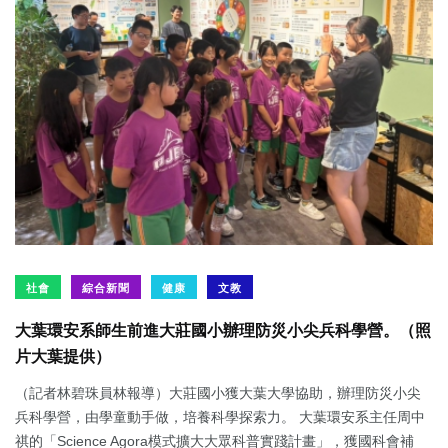
社會
綜合新聞
健康
文教
大葉環安系師生前進大莊國小辦理防災小尖兵科學營。（照
片大葉提供）
（記者林碧珠員林報導）大莊國小獲大葉大學協助，辦理防災小尖
兵科學營，由學童動手做，培養科學探索力。 大葉環安系主任周中
祺的「Science Agora模式擴大大眾科普實踐計畫」，獲國科會補