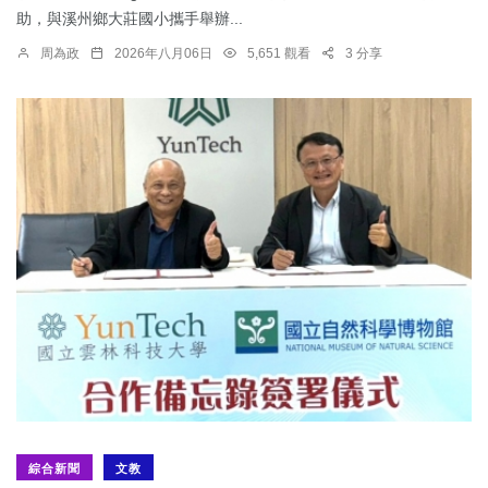
助，與溪州鄉大莊國小攜手舉辦...
周為政
2026年八月06日
5,651 觀看
3 分享
綜合新聞
文教