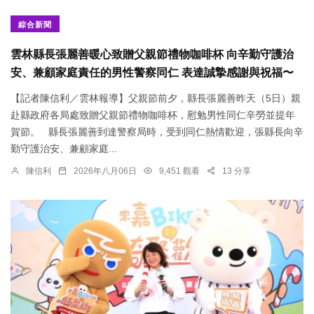
綜合新聞
雲林縣長張麗善暖心致贈父親節禮物咖啡杯 向辛勤守護治
安、兼顧家庭責任的男性警察同仁 表達誠摯感謝與祝福〜
【記者陳信利／雲林報導】父親節前夕，縣長張麗善昨天（5日）親
赴縣政府各局處致贈父親節禮物咖啡杯，慰勉男性同仁辛勞並提年
賀節。 縣長張麗善到達警察局時，受到同仁熱情歡迎，張縣長向辛
勤守護治安、兼顧家庭...
陳信利
2026年八月06日
9,451 觀看
13 分享