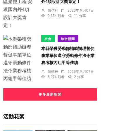
外4項設計大獎肯定！
陳信利
2026年八月07日
9,654 觀看
11 分享
社會
綜合新聞
本縣榮獲勞動部補助辦理督促
事業單位遵守勞動條件法令業
務考核丙組甲等佳績
陳朝枝
2026年八月07日
5,274 觀看
2 分享
更多最新新聞
活動花絮