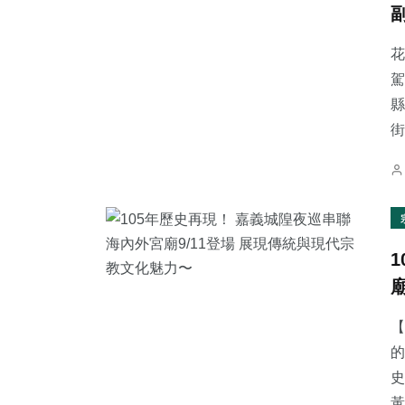
花
駕
縣
14
+
33
+
0
+
街
頭條
專欄
大陸
24
+
54
+
133
+
農業
旅遊
社會
【
的
史
黃