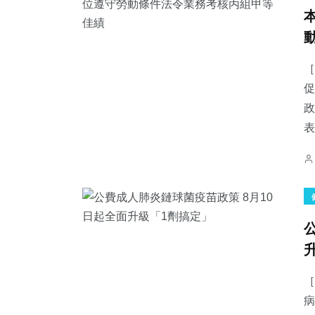
［
促
政
表
［
病