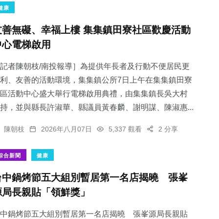
健康
友善無礙、幸福上樓 集集鎮田寮社區歡慶活動
中心電梯啟用
記者陳朝枝/南投報導］為提供年長者及行動不便居民更
利、友善的活動環境，集集鎮公所7日上午在集集鎮田寮
區活動中心盛大舉行電梯啟用典禮，由集集鎮長吳大村
持，並與縣長許淑華、縣議員黃春麟、謝明謀、陳淑惠...
陳朝枝
2026年八月07日
5,337 觀看
2 分享
綜合新聞
健康
台中鍋烤節五大組別暫居第一名店揭曉 張峯
源局長親貼「領鮮獎」
中鍋烤節五大組別暫居第一名店揭曉 張峯源局長親貼