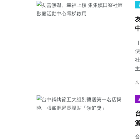
［
便
社
主
台