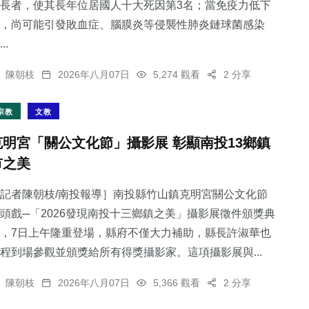
長者，使其長年位居國人十大死因第3名；當免疫力低下
，尚可能引發敗血症、腦膜炎等侵襲性肺炎鏈球菌感染
..
陳朝枝
2026年八月07日
5,274 觀看
2 分享
宗教
文教
克明宮「關公文化節」攝影展 彰顯南投13鄉鎮
市之美
記者陳朝枝/南投報導］南投縣竹山鎮克明宮關公文化節
頭戲─「2026發現南投十三鄉鎮之美」攝影展徵件頒獎典
，7日上午隆重登場，縣府不僅大力補助，縣長許淑華也
程到場參觀並頒獎給所有得獎攝影家。這項攝影展與...
陳朝枝
2026年八月07日
5,366 觀看
2 分享