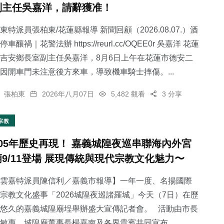
副主任吳嘉洋，請辭獲准！
東特派員張柏東/花蓮縣報導 新聞回顧（2026.08.07.）酒
停車釀禍｜花警法辦 https://reurl.cc/OQEE0r 吳嘉洋 花蓮
吉安鄉長室副主任吳嘉洋，8月6日上午在花蓮市德安二
59
+
因開車門未注意後方來車，導致機車騎士摔傷。...
健康
張柏東
2026年八月07日
5,482 觀看
3 分享
宗教
105年歷史再現！ 嘉義城隍夜巡串聯海內外宮
廟9/11登場 展現傳統與現代宗教文化魅力〜
雲嘉特派員陳信利／嘉義市報導】一年一度、名揚國際
宗教文化盛事「2026城隍夜巡諸羅城」今天（7日）在歷
悠久的嘉義城隍廟埕舉辦盛大宣傳記者會。 活動由市長
敏惠、城隍廟董事長楊嘉南及各界貴賓共同宣布...