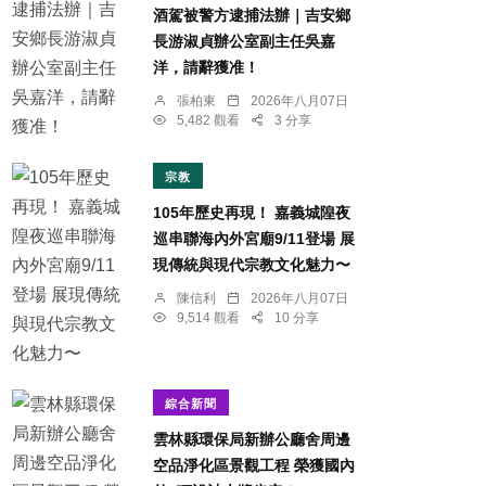
酒駕被警方逮捕法辦｜吉安鄉
長游淑貞辦公室副主任吳嘉
洋，請辭獲准！
張柏東
2026年八月07日
5,482 觀看
3 分享
宗教
105年歷史再現！ 嘉義城隍夜
巡串聯海內外宮廟9/11登場 展
現傳統與現代宗教文化魅力〜
陳信利
2026年八月07日
9,514 觀看
10 分享
綜合新聞
雲林縣環保局新辦公廳舍周邊
空品淨化區景觀工程 榮獲國內