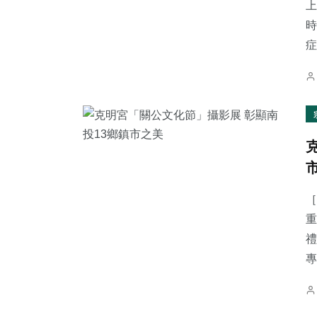
上
時
症.
［
重
禮
專