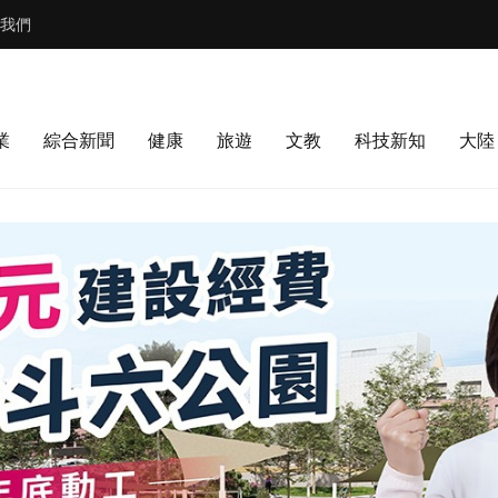
我們
業
綜合新聞
健康
旅遊
文教
科技新知
大陸