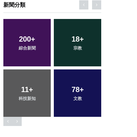
新聞分類
200
14
+
+
18
33
+
+
0
+
綜合新聞
頭條
宗教
專欄
大陸
24
11
+
+
78
54
+
+
133
+
科技新知
農業
文教
旅遊
社會