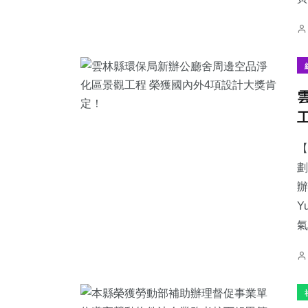
【
劃
辦
Y
氣