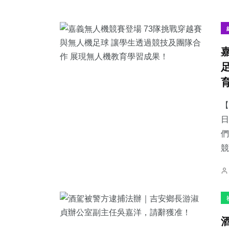
【
日
們
競