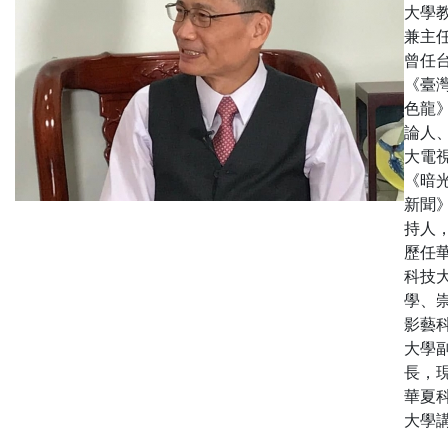
大學
兼主
曾任
《臺
色龍
論人
大電
《暗
新聞
持人
歷任
科技
學、
影藝
大學
長，
華夏
大學講.