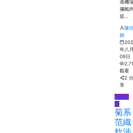
港機
攔截
提...
陳
銘
20
年八
09日
2,7
觀看
2 
享
綜合新
聞
菊系
范織
欽涉