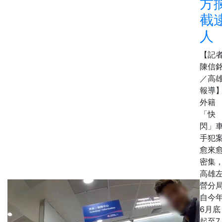
方
截
人
【記
陳信
／高
報導
外籍
「快
閃」
手犯
愈來
密集
高雄
營分
自今
6月底
起至7