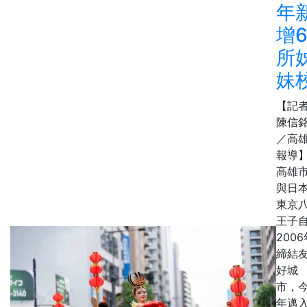
年
增
所
妹
【記
陳信
／高
報導
高雄
與日
東京
王子
2006
締結
好城
市，
年邁