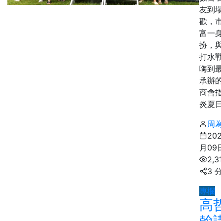
友到
歡，
富一
扮，
打水
嗨到
承辦
商會
炎夏日，
周
20
月09
2,
3 
專欄
高
翰