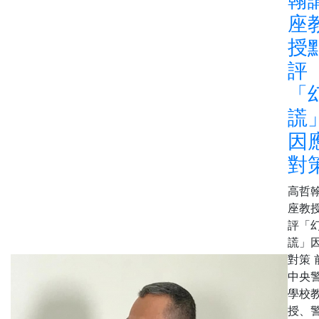
座
授
評
「
謊
因
對
高哲
座教
評「
謊」
對策 
中央
學校
授、