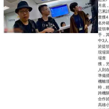
月底
已累
查獲4
名外
提領
手，
中3人
於提
現場
場查
獲，另
人則
準備
機離
時，
跨機
合作
高雄