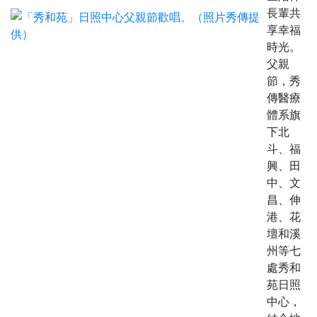
長輩共
享幸福
時光。
父親
節，秀
傳醫療
體系旗
下北
斗、福
興、田
中、文
昌、伸
港、花
壇和溪
州等七
處秀和
苑日照
中心，