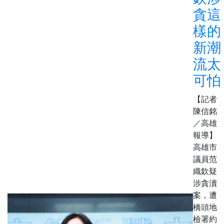
貪這
樣的
新潮
流太
可怕
【記者
陳信銘
／高雄
報導】
高雄市
議員范
織欽疑
涉貪瀆
案，遭
橋頭地
檢署約