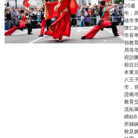
20週
年，
雄市
懷仁
市長
領教
局等
府訪
前往
本東
八王
市，
證兩
教育
流拓
締結6
所姊
校及