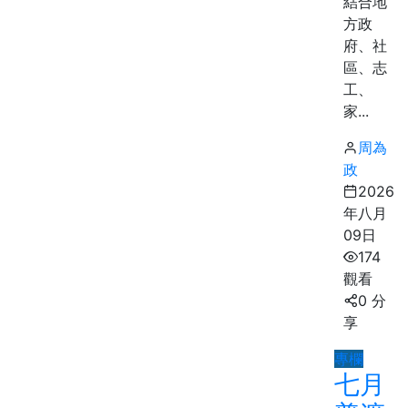
結合地
方政
府、社
區、志
工、
家...
周為
政
2026
年八月
09日
174
觀看
0 分
享
專欄
七月