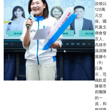
談後以
120萬
元交
保。國
民黨文
傳會發
言人、
高雄市
議員陳
麗娜今
（9）
日表
示，范
織欽是
陳菊市
府團隊
的一
員，和
賴瑞隆