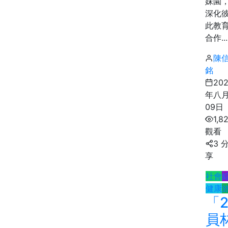
妹園
深化
此教
合作...
陳
銘
20
年八
09日
1,8
觀看
3 
享
社會
健康
「2
員