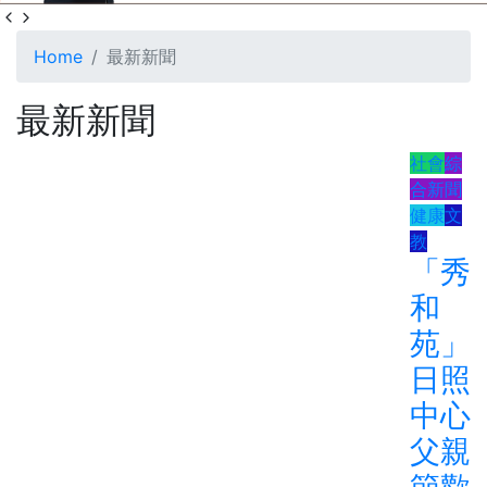
Home
最新新聞
最新新聞
社會
綜
合新聞
健康
文
教
「秀
和
苑」
日照
中心
父親
節歡