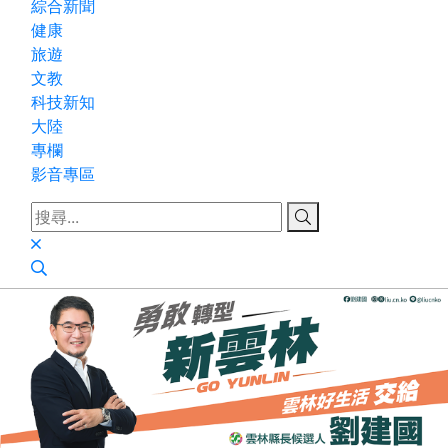
綜合新聞
健康
旅遊
文教
科技新知
大陸
專欄
影音專區