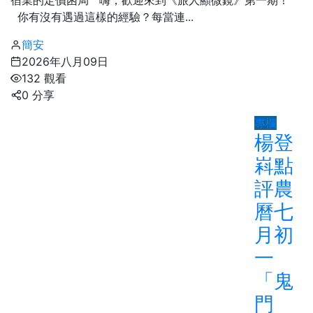
你有沒有遇過這樣的經驗？每當連...
簡安
2026年八月09日
132 觀看
0 分享
專欄
楊登
嵙點
評農
曆七
月初
一
「鬼
門