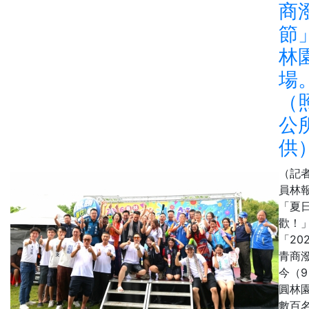
商
節
林
場
（
公
供
（記
員林
「夏
歡！
「20
青商
今（
圓林
數百