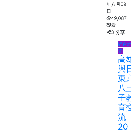
年八月09
日
49,087
觀看
3 分享
綜合
聞
高
與
東
八
子
育
流
20