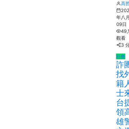
高
20
年八
09日
49,
觀看
3 
社會
詐
找
籍
士
台
領
雄