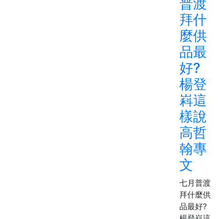
普渡
拜什
麼供
品最
好?
楊登
嵙這
樣說
高哲
翰專
文
七月普渡
拜什麼供
品最好?
楊登嵙這