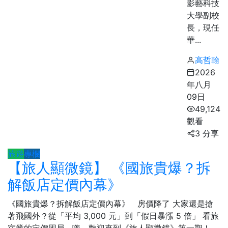
影藝科技
大學副校
長，現任
華...
高哲翰
2026
年八月
09日
49,124
觀看
3 分享
旅遊
專欄
【旅人顯微鏡】 《國旅貴爆？拆
解飯店定價內幕》
《國旅貴爆？拆解飯店定價內幕》 房價降了 大家還是搶
著飛國外？從「平均 3,000 元」到「假日暴漲 5 倍」 看旅
宿業的定價困局 嗨，歡迎來到《旅人顯微鏡》第一期！