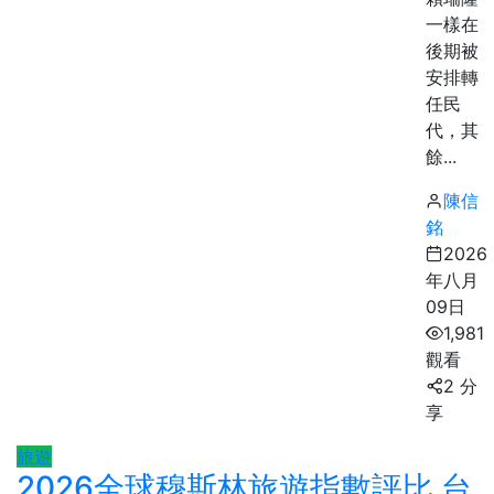
一樣在
後期被
安排轉
任民
代，其
餘...
陳信
銘
2026
年八月
09日
1,981
觀看
2 分
享
旅遊
2026全球穆斯林旅遊指數評比 台