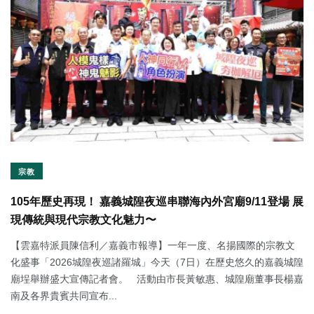
宗教
105年歷史再現！ 嘉義城隍夜巡串聯海內外宮廟9/11登場 展
現傳統與現代宗教文化魅力〜
【雲嘉特派員陳信利／嘉義市報導】一年一度、名揚國際的宗教文
化盛事「2026城隍夜巡諸羅城」今天（7日）在歷史悠久的嘉義城隍
廟埕舉辦盛大宣傳記者會。 活動由市長黃敏惠、城隍廟董事長楊嘉
南及各界貴賓共同宣布...