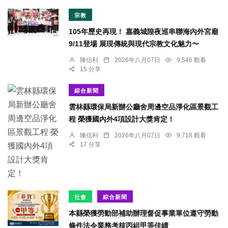
宗教
105年歷史再現！ 嘉義城隍夜巡串聯海內外宮廟
9/11登場 展現傳統與現代宗教文化魅力〜
陳信利
2026年八月07日
9,546 觀看
15 分享
綜合新聞
雲林縣環保局新辦公廳舍周邊空品淨化區景觀工
程 榮獲國內外4項設計大獎肯定！
陳信利
2026年八月07日
9,718 觀看
17 分享
社會
綜合新聞
本縣榮獲勞動部補助辦理督促事業單位遵守勞動
條件法令業務考核丙組甲等佳績