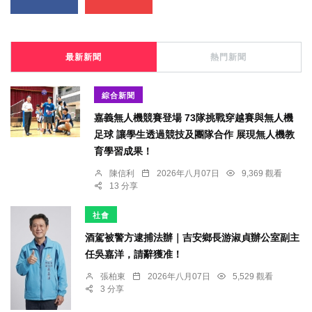
最新新聞
熱門新聞
綜合新聞
嘉義無人機競賽登場 73隊挑戰穿越賽與無人機
足球 讓學生透過競技及團隊合作 展現無人機教
育學習成果！
陳信利
2026年八月07日
9,369 觀看
13 分享
社會
酒駕被警方逮捕法辦｜吉安鄉長游淑貞辦公室副主
任吳嘉洋，請辭獲准！
張柏東
2026年八月07日
5,529 觀看
3 分享