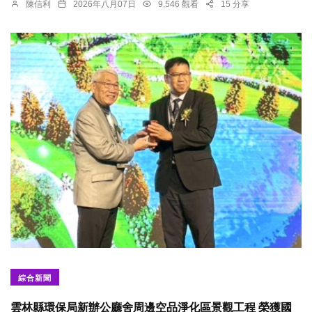
陳信利
2026年八月07日
9,546 觀看
15 分享
綜合新聞
雲林縣環保局新辦公廳舍周邊空品淨化區景觀工程 榮獲國