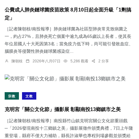
公費成人肺炎鏈球菌疫苗政策 8月10日起全面升級「1劑搞
定」
［記者陳朝枝/南投報導］肺炎鏈球菌為社區型肺炎常見致病菌之
一，約占27%，且肺炎死亡個案中逾九成為65歲以上長者，使其長
年位居國人十大死因第3名；當免疫力低下時，尚可能引發敗血症、
腦膜炎等侵襲性肺炎鏈球菌感染症...
陳朝枝
2026年八月07日
5,286 觀看
2 分享
宗教
文教
克明宮「關公文化節」攝影展 彰顯南投13鄉鎮市之美
［記者陳朝枝/南投報導］南投縣竹山鎮克明宮關公文化節重頭戲
─「2026發現南投十三鄉鎮之美」攝影展徵件頒獎典禮，7日上午隆
重登場，縣府不僅大力補助，縣長許淑華也專程到場參觀並頒獎給