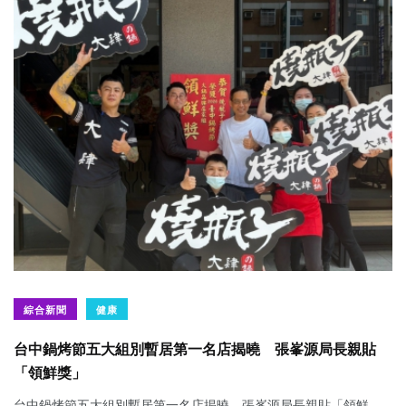
綜合新聞
健康
台中鍋烤節五大組別暫居第一名店揭曉 張峯源局長親貼
「領鮮獎」
台中鍋烤節五大組別暫居第一名店揭曉 張峯源局長親貼「領鮮