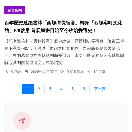
綜合新聞
百年歷史建築雲林「西螺街長宿舍」轉身「西螺客町文化
館」8/8啟用 首展解密日治至今政治變遷史！
【記者陳信利／雲林報導】歷史建築「原西螺街長宿舍」修復工程
劃下完美句點，即將以「西螺客町文化館」之嶄新姿態與大眾見
面。在開幕營運前雲林縣副縣長謝淑亞率文化觀光處及客家輔導團
關心其開館營運進度，並為詔安...
陳信利
2026年八月07日
9,615 觀看
13 分享
1
2
3
4
5
6
下一頁