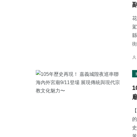
花
駕
縣
241
+
170
+
2
+
街
文教
旅遊
大陸
36
+
76
+
121
+
科技新知
農業
專欄
【
的
史
黃