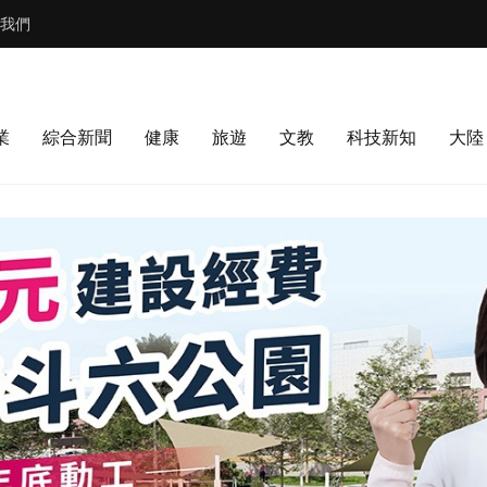
我們
業
綜合新聞
健康
旅遊
文教
科技新知
大陸