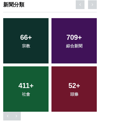
新聞分類
241
+
168
+
2
+
文教
旅遊
大陸
36
+
76
+
121
+
科技新知
農業
專欄