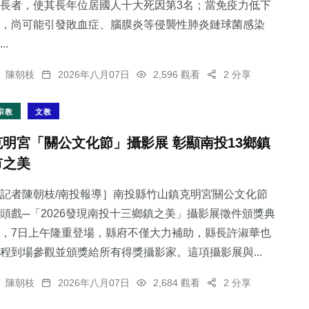
長者，使其長年位居國人十大死因第3名；當免疫力低下
，尚可能引發敗血症、腦膜炎等侵襲性肺炎鏈球菌感染
..
陳朝枝
2026年八月07日
2,596 觀看
2 分享
宗教
文教
克明宮「關公文化節」攝影展 彰顯南投13鄉鎮
市之美
記者陳朝枝/南投報導］南投縣竹山鎮克明宮關公文化節
頭戲─「2026發現南投十三鄉鎮之美」攝影展徵件頒獎典
，7日上午隆重登場，縣府不僅大力補助，縣長許淑華也
程到場參觀並頒獎給所有得獎攝影家。這項攝影展與...
陳朝枝
2026年八月07日
2,684 觀看
2 分享