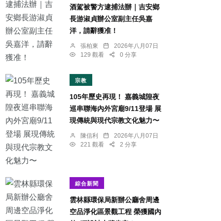
酒駕被警方逮捕法辦｜吉安鄉
長游淑貞辦公室副主任吳嘉
洋，請辭獲准！
張柏東
2026年八月07日
129 觀看
0 分享
宗教
105年歷史再現！ 嘉義城隍夜
巡串聯海內外宮廟9/11登場 展
現傳統與現代宗教文化魅力〜
陳信利
2026年八月07日
221 觀看
2 分享
綜合新聞
雲林縣環保局新辦公廳舍周邊
空品淨化區景觀工程 榮獲國內