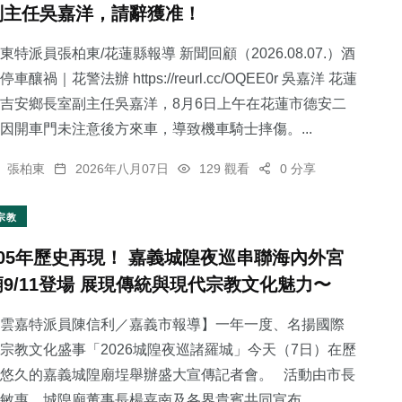
副主任吳嘉洋，請辭獲准！
東特派員張柏東/花蓮縣報導 新聞回顧（2026.08.07.）酒
停車釀禍｜花警法辦 https://reurl.cc/OQEE0r 吳嘉洋 花蓮
吉安鄉長室副主任吳嘉洋，8月6日上午在花蓮市德安二
210
+
66
+
709
+
因開車門未注意後方來車，導致機車騎士摔傷。...
健康
宗教
綜合新聞
張柏東
2026年八月07日
129 觀看
0 分享
宗教
105年歷史再現！ 嘉義城隍夜巡串聯海內外宮
411
+
52
+
廟9/11登場 展現傳統與現代宗教文化魅力〜
社會
頭條
雲嘉特派員陳信利／嘉義市報導】一年一度、名揚國際
宗教文化盛事「2026城隍夜巡諸羅城」今天（7日）在歷
悠久的嘉義城隍廟埕舉辦盛大宣傳記者會。 活動由市長
敏惠、城隍廟董事長楊嘉南及各界貴賓共同宣布...