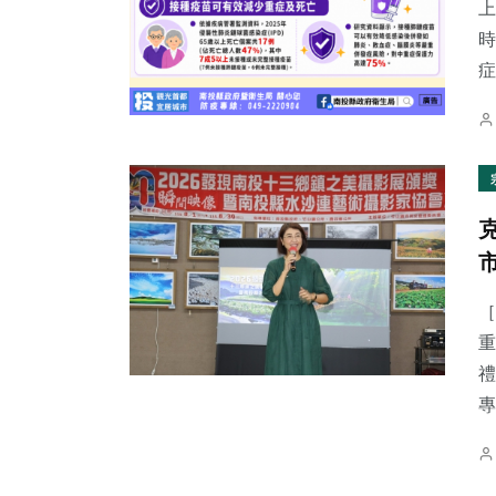
上
時
症.
［
重
禮
專