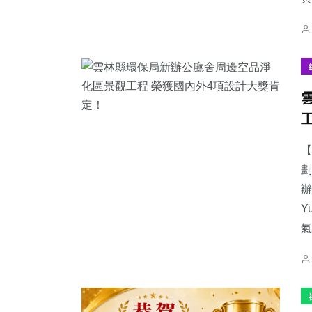
【
劃
辦
Y
氣