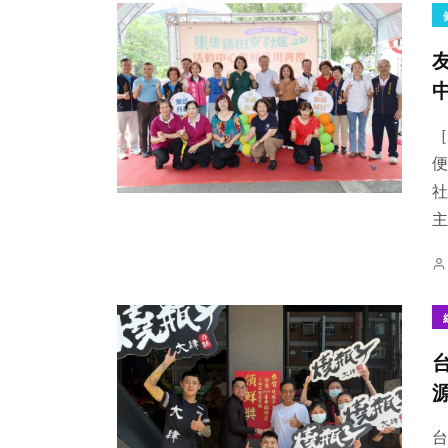
［
便
社
主
台