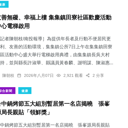
健康
友善無礙、幸福上樓 集集鎮田寮社區歡慶活動
中心電梯啟用
記者陳朝枝/南投報導］為提供年長者及行動不便居民更
利、友善的活動環境，集集鎮公所7日上午在集集鎮田寮
區活動中心盛大舉行電梯啟用典禮，由集集鎮長吳大村
持，並與縣長許淑華、縣議員黃春麟、謝明謀、陳淑惠...
陳朝枝
2026年八月07日
2,921 觀看
2 分享
綜合新聞
健康
台中鍋烤節五大組別暫居第一名店揭曉 張峯
源局長親貼「領鮮獎」
中鍋烤節五大組別暫居第一名店揭曉 張峯源局長親貼