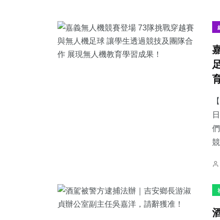
【
日
們
競