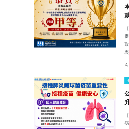
［
促
政
表
［
病