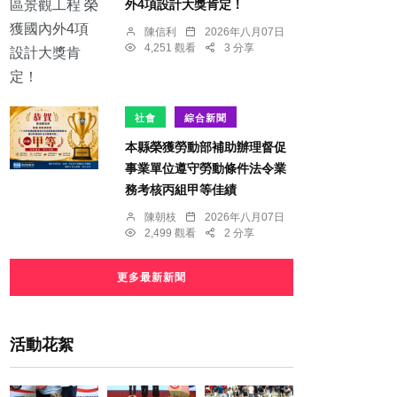
外4項設計大獎肯定！
陳信利
2026年八月07日
4,251 觀看
3 分享
社會
綜合新聞
本縣榮獲勞動部補助辦理督促
事業單位遵守勞動條件法令業
務考核丙組甲等佳績
陳朝枝
2026年八月07日
2,499 觀看
2 分享
更多最新新聞
活動花絮