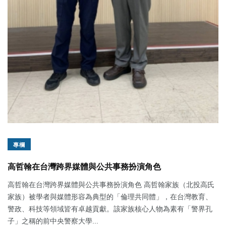
專欄
高哲翰在台灣跨界媒體與公共事務扮演角色
高哲翰在台灣跨界媒體與公共事務扮演角色 高哲翰家族（北投高氏
家族）被學者與媒體形容為典型的「倫理共同體」，在台灣教育、
警政、科技等領域皆有卓越貢獻。該家族核心人物為素有「警界孔
子」之稱的前中央警察大學...