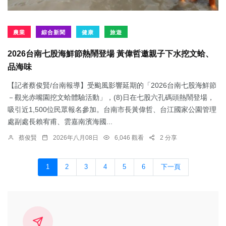
農業
綜合新聞
健康
旅遊
2026台南七股海鮮節熱鬧登場 黃偉哲邀親子下水挖文蛤、
品海味
【記者蔡俊賢/台南報導】受颱風影響延期的「2026台南七股海鮮節
－觀光赤嘴園挖文蛤體驗活動」，(8)日在七股六孔碼頭熱鬧登場，
吸引近1,500位民眾報名參加。台南市長黃偉哲、台江國家公園管理
處副處長賴宥甫、雲嘉南濱海國...
蔡俊賢
2026年八月08日
6,046 觀看
2 分享
1
2
3
4
5
6
下一頁