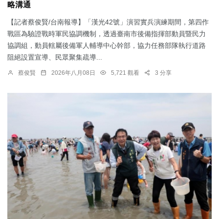
略溝通
【記者蔡俊賢/台南報導】「漢光42號」演習實兵演練期間，第四作
戰區為驗證戰時軍民協調機制，透過臺南市後備指揮部動員暨民力
協調組，動員轄屬後備軍人輔導中心幹部，協力任務部隊執行道路
阻絕設置宣導、民眾聚集疏導...
蔡俊賢
2026年八月08日
5,721 觀看
3 分享