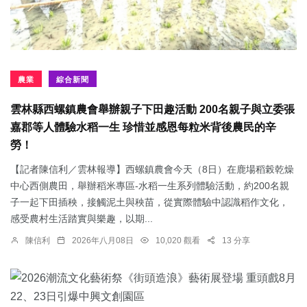
農業
綜合新聞
雲林縣西螺鎮農會舉辦親子下田趣活動 200名親子與立委張
嘉郡等人體驗水稻一生 珍惜並感恩每粒米背後農民的辛
勞！
【記者陳信利／雲林報導】西螺鎮農會今天（8日）在鹿場稻榖乾燥
中心西側農田，舉辦稻米專區-水稻一生系列體驗活動，約200名親
子一起下田插秧，接觸泥土與秧苗，從實際體驗中認識稻作文化，
感受農村生活踏實與樂趣，以期...
陳信利
2026年八月08日
10,020 觀看
13 分享