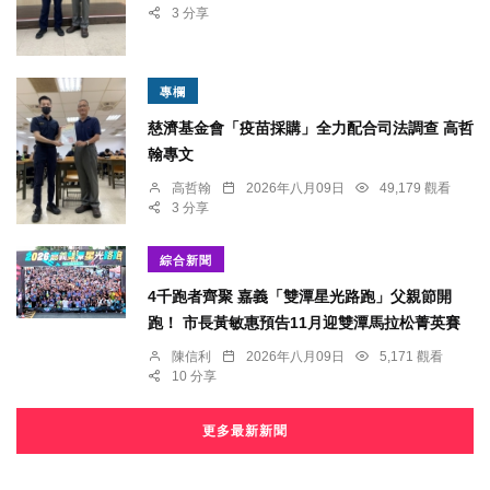
3 分享
專欄
慈濟基金會「疫苗採購」全力配合司法調查 高哲
翰專文
高哲翰
2026年八月09日
49,179 觀看
3 分享
綜合新聞
4千跑者齊聚 嘉義「雙潭星光路跑」父親節開
跑！ 市長黃敏惠預告11月迎雙潭馬拉松菁英賽
陳信利
2026年八月09日
5,171 觀看
10 分享
更多最新新聞