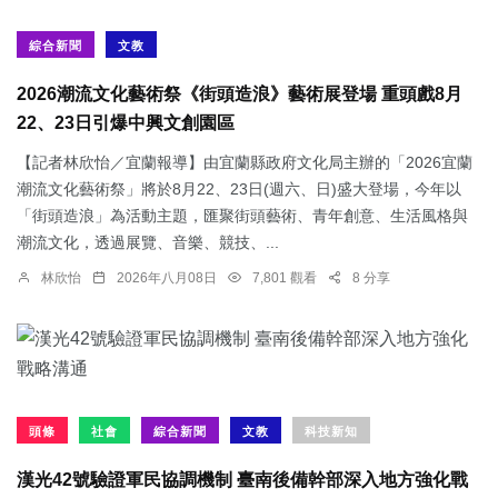
綜合新聞
文教
2026潮流文化藝術祭《街頭造浪》藝術展登場 重頭戲8月
22、23日引爆中興文創園區
【記者林欣怡／宜蘭報導】由宜蘭縣政府文化局主辦的「2026宜蘭
潮流文化藝術祭」將於8月22、23日(週六、日)盛大登場，今年以
「街頭造浪」為活動主題，匯聚街頭藝術、青年創意、生活風格與
潮流文化，透過展覽、音樂、競技、...
林欣怡
2026年八月08日
7,801 觀看
8 分享
頭條
社會
綜合新聞
文教
科技新知
漢光42號驗證軍民協調機制 臺南後備幹部深入地方強化戰