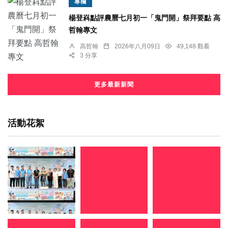
專欄
楊登嵙點評農曆七月初一「鬼門開」祭拜要點 高
哲翰專文
高哲翰
2026年八月09日
49,148 觀看
3 分享
更多最新新聞
活動花絮