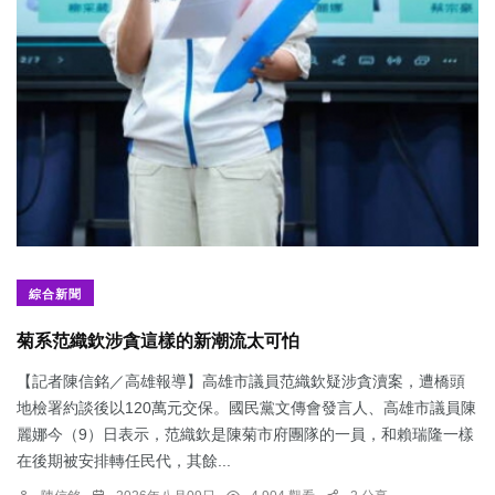
綜合新聞
菊系范織欽涉貪這樣的新潮流太可怕
【記者陳信銘／高雄報導】高雄市議員范織欽疑涉貪瀆案，遭橋頭
地檢署約談後以120萬元交保。國民黨文傳會發言人、高雄市議員陳
麗娜今（9）日表示，范織欽是陳菊市府團隊的一員，和賴瑞隆一樣
在後期被安排轉任民代，其餘...