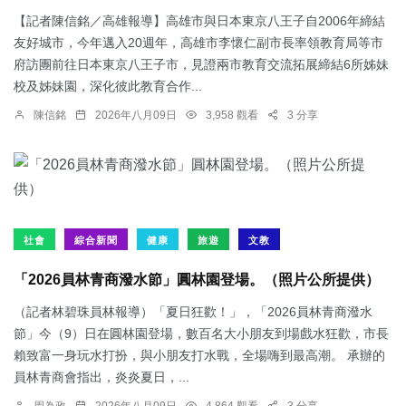
【記者陳信銘／高雄報導】高雄市與日本東京八王子自2006年締結
友好城市，今年邁入20週年，高雄市李懷仁副市長率領教育局等市
府訪團前往日本東京八王子市，見證兩市教育交流拓展締結6所姊妹
校及姊妹園，深化彼此教育合作...
陳信銘
2026年八月09日
3,958 觀看
3 分享
社會
綜合新聞
健康
旅遊
文教
「2026員林青商潑水節」圓林園登場。（照片公所提供）
（記者林碧珠員林報導）「夏日狂歡！」，「2026員林青商潑水
節」今（9）日在圓林園登場，數百名大小朋友到場戲水狂歡，市長
賴致富一身玩水打扮，與小朋友打水戰，全場嗨到最高潮。 承辦的
員林青商會指出，炎炎夏日，...