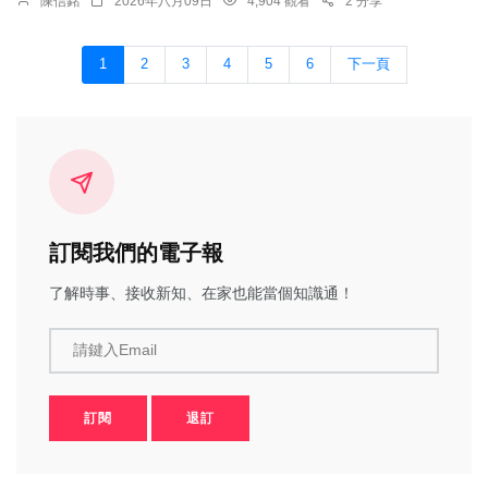
陳信銘
2026年八月09日
4,904 觀看
2 分享
1
2
3
4
5
6
下一頁
訂閱我們的電子報
了解時事、接收新知、在家也能當個知識通！
請鍵入Email
訂閱
退訂