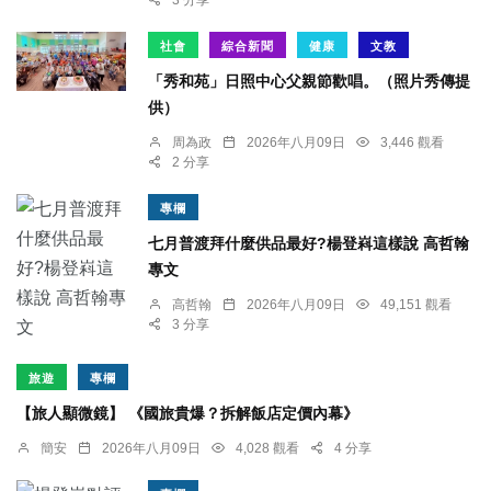
社會
綜合新聞
健康
文教
「秀和苑」日照中心父親節歡唱。（照片秀傳提
供）
周為政
2026年八月09日
3,446 觀看
2 分享
專欄
七月普渡拜什麼供品最好?楊登嵙這樣說 高哲翰
專文
高哲翰
2026年八月09日
49,151 觀看
3 分享
旅遊
專欄
【旅人顯微鏡】 《國旅貴爆？拆解飯店定價內幕》
簡安
2026年八月09日
4,028 觀看
4 分享