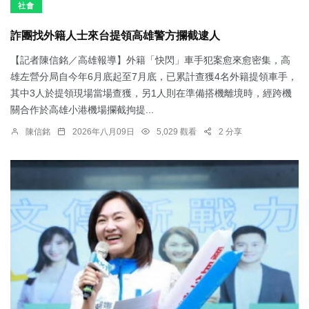
社會
詐團找外籍人士來台提領高雄警方攔截逮人
【記者陳信銘／高雄報導】外籍「快閃」車手犯案愈來愈密集，高
雄左營分局自今年6月底起至7月底，已累計查獲4名外籍提領車手，
其中3人於提領現場當場查獲，另1人則在準備搭機離境時，經跨機
關合作於高雄小港機場攔截拘提...
陳信銘
2026年八月09日
5,029 觀看
2 分享