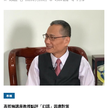
周為政
2026年八月09日
4,864 觀看
3 分享
專欄
高哲翰講座教授點評「幻謊」因應對策