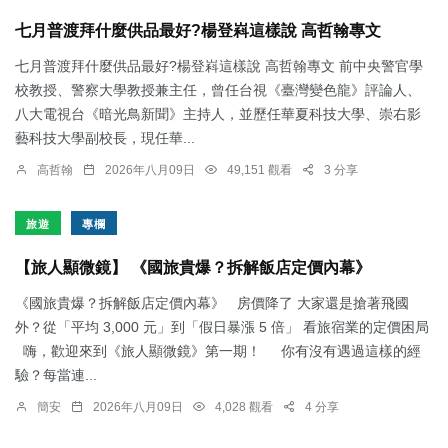
七月普渡拜什麼供品最好?楊登嵙這樣說 高哲翰專文
七月普渡拜什麼供品最好?楊登嵙這樣說 高哲翰專文 前中央警官學
校教授、警察大學教授兼主任，曾任台視《臺灣變色龍》評論人、
八大電視台《暗光鳥新聞》主持人，並歷任華夏科技大學、崇右影
藝科技大學副校長，現任華...
高哲翰
2026年八月09日
49,151 觀看
3 分享
旅遊
專欄
【旅人顯微鏡】 《國旅貴爆？拆解飯店定價內幕》
《國旅貴爆？拆解飯店定價內幕》 房價降了 大家還是搶著飛國
外？從「平均 3,000 元」到「假日暴漲 5 倍」 看旅宿業的定價困局
嗨，歡迎來到《旅人顯微鏡》第一期！ 你有沒有遇過這樣的經
驗？每當連...
簡安
2026年八月09日
4,028 觀看
4 分享