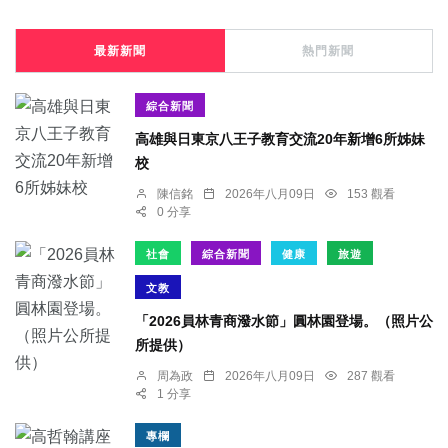
最新新聞
熱門新聞
綜合新聞
高雄與日東京八王子教育交流20年新增6所姊妹
校
陳信銘
2026年八月09日
153 觀看
0 分享
社會
綜合新聞
健康
旅遊
文教
「2026員林青商潑水節」圓林園登場。（照片公
所提供）
周為政
2026年八月09日
287 觀看
1 分享
專欄