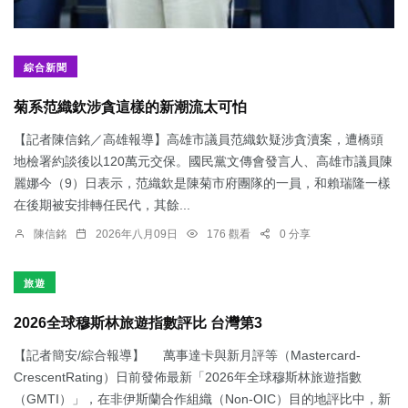
綜合新聞
菊系范織欽涉貪這樣的新潮流太可怕
【記者陳信銘／高雄報導】高雄市議員范織欽疑涉貪瀆案，遭橋頭
地檢署約談後以120萬元交保。國民黨文傳會發言人、高雄市議員陳
麗娜今（9）日表示，范織欽是陳菊市府團隊的一員，和賴瑞隆一樣
在後期被安排轉任民代，其餘...
陳信銘
2026年八月09日
176 觀看
0 分享
旅遊
2026全球穆斯林旅遊指數評比 台灣第3
【記者簡安/綜合報導】 萬事達卡與新月評等（Mastercard-
CrescentRating）日前發佈最新「2026年全球穆斯林旅遊指數
（GMTI）」，在非伊斯蘭合作組織（Non-OIC）目的地評比中，新