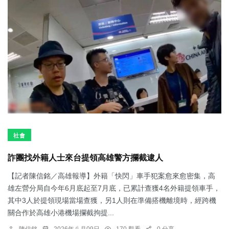
社會
詐團找外籍人士來台提領高雄警方攔截逮人
【記者陳信銘／高雄報導】外籍「快閃」車手犯案愈來愈密集，高
雄左營分局自今年6月底起至7月底，已累計查獲4名外籍提領車手，
其中3人於提領現場當場查獲，另1人則在準備搭機離境時，經跨機
關合作於高雄小港機場攔截拘提...
陳信銘
2026年八月09日
170 觀看
0 分享