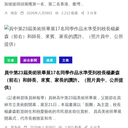
加坡拔得頭籌獲第一名、第二名香港、臺灣...
簡安
2026年八月09日
2,212 觀看
3 分享
社會
綜合新聞
健康
文教
員中第23屆美術班畢展17名同學作品水準受到校長楊豪森
（前右）和師長、來賓、家長的讚許。（照片員中、公所提
供）
（記者林碧珠員林報導）員林高中第23屆美術班畢展，父親節在員
林市立美術館開幕，展至21日，本屆畫展以「面團」為主題，校長
楊豪森歡迎師生和熱愛藝術的市民朋友前往賞析。 員高美術班畢展
開幕式，代市長賴致富和市...
周為政
2026年八月09日
2,603 觀看
6 分享