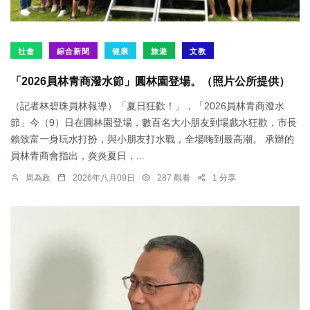
社會
綜合新聞
健康
旅遊
文教
「2026員林青商潑水節」圓林園登場。（照片公所提供）
（記者林碧珠員林報導）「夏日狂歡！」，「2026員林青商潑水
節」今（9）日在圓林園登場，數百名大小朋友到場戲水狂歡，市長
賴致富一身玩水打扮，與小朋友打水戰，全場嗨到最高潮。 承辦的
員林青商會指出，炎炎夏日，...
周為政
2026年八月09日
287 觀看
1 分享