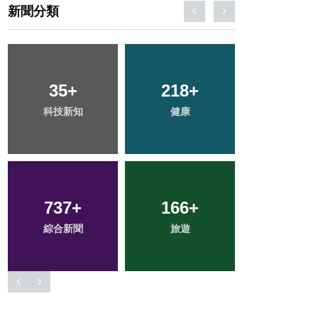
新聞分類
121
+
68
+
76
+
專欄
宗教
農業
52
+
238
+
2
+
頭條
文教
大陸