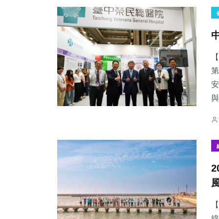
【
119
+
68
+
76
+
第
專欄
宗教
農業
安
與
55
+
254
+
2
+
頭條
文教
大陸
【
線