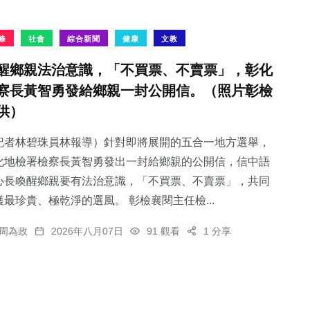
條
社會
綜合新聞
健康
文教
醒鄉親法治意識，「不買票、不賣票」，彰化
察長黃智勇發給鄉親一封公開信。（照片彰檢
供）
記者林碧珠員林報導）針對即將展開的五合一地方選舉，
化地檢署檢察長黃智勇發出一封給鄉親的公開信，信中語
心長喚醒鄉親要有法治意識，「不買票、不賣票」，共同
護最珍貴、極乾淨的選風。 彰檢襄閱主任檢...
周為政
2026年八月07日
91 觀看
1 分享