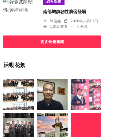
綜合新聞
南部城鎮韌性演習登場
陳信銘
2026年八月07日
1,015 觀看
0 分享
更多最新新聞
活動花絮