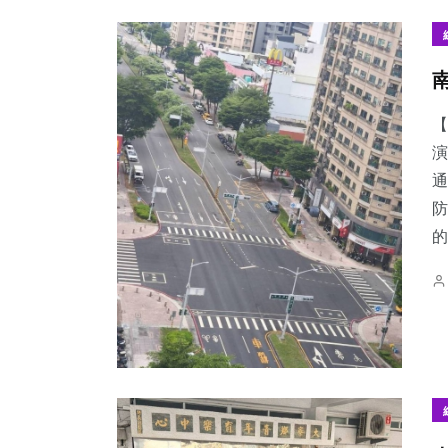
【
演
通
防
的.