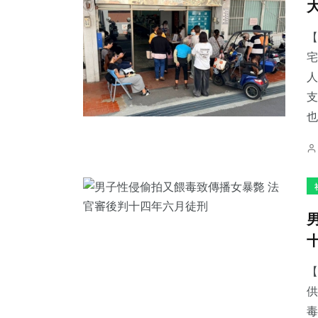
【
宅
人
支
也.
【
供
毒