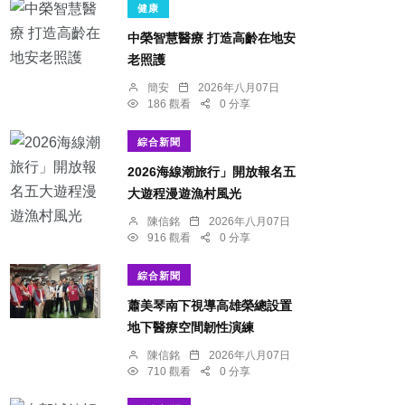
健康
中榮智慧醫療 打造高齡在地安
老照護
簡安
2026年八月07日
186 觀看
0 分享
綜合新聞
2026海線潮旅行」開放報名五
大遊程漫遊漁村風光
陳信銘
2026年八月07日
916 觀看
0 分享
綜合新聞
蕭美琴南下視導高雄榮總設置
地下醫療空間韌性演練
陳信銘
2026年八月07日
710 觀看
0 分享