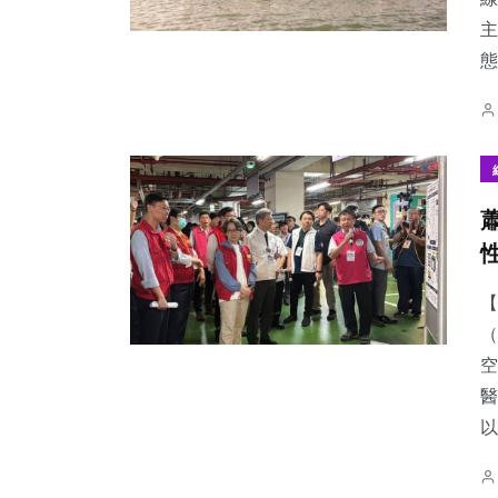
主
態
【
（
空
醫
以.