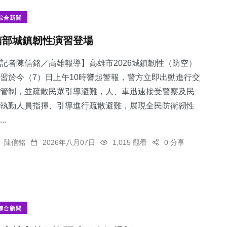
綜合新聞
南部城鎮韌性演習登場
記者陳信銘／高雄報導】高雄市2026城鎮韌性（防空）
習於今（7）日上午10時響起警報，警方立即出動進行交
管制，並疏散民眾引導避難，人、車迅速接受警察及民
執勤人員指揮、引導進行疏散避難，展現全民防衛韌性
..
陳信銘
2026年八月07日
1,015 觀看
0 分享
綜合新聞