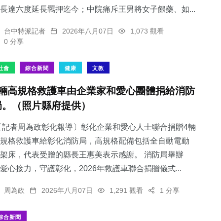
長達六度延長羈押迄今；中院痛斥王男將女子餵藥、如...
台中特派記者
2026年八月07日
1,073 觀看
0 分享
社會
綜合新聞
健康
文教
4輛高規格救護車由企業家和愛心團體捐給消防
局。（照片縣府提供）
記者周為政彰化報導〕彰化企業和愛心人士聯合捐贈4輛
規格救護車給彰化消防局，高規格配備包括全自動電動
架床，代表受贈的縣長王惠美表示感謝。 消防局舉辦
愛心接力，守護彰化，2026年救護車聯合捐贈儀式...
周為政
2026年八月07日
1,291 觀看
1 分享
綜合新聞