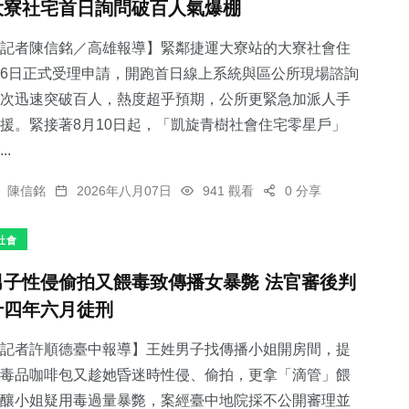
大寮社宅首日詢問破百人氣爆棚
記者陳信銘／高雄報導】緊鄰捷運大寮站的大寮社會住
6日正式受理申請，開跑首日線上系統與區公所現場諮詢
次迅速突破百人，熱度超乎預期，公所更緊急加派人手
援。緊接著8月10日起，「凱旋青樹社會住宅零星戶」
..
陳信銘
2026年八月07日
941 觀看
0 分享
社會
男子性侵偷拍又餵毒致傳播女暴斃 法官審後判
十四年六月徒刑
記者許順德臺中報導】王姓男子找傳播小姐開房間，提
毒品咖啡包又趁她昏迷時性侵、偷拍，更拿「滴管」餵
釀小姐疑用毒過量暴斃，案經臺中地院採不公開審理並