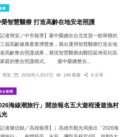
健康
中榮智慧醫療 打造高齡在地安老照護
記者簡安／中市報導】臺中榮總在台北世貿一館舉辦的
409
+
35
+
218
+
三屆高齡健康產業博覽會，展出運用智慧醫療打造在地
社會
科技新知
健康
老高齡整合照護成果，展現智慧醫療由醫院延伸至社區
家庭的整合照護模式。 臺中榮總整合...
簡安
2026年八月07日
186 觀看
0 分享
737
+
166
+
綜合新聞
綜合新聞
旅遊
2026海線潮旅行」開放報名五大遊程漫遊漁村
風光
記者陳信銘／高雄報導】）高雄市觀光局推出「2026海
潮旅行」，串聯茄萣、永安、彌陀及梓官4區，規劃5大