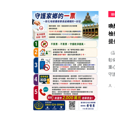
頭
喚
檢
提
（
彰
重
守