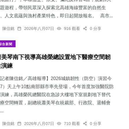
題遊程，帶領民眾深入探索北高雄海線豐富的自然生
、人文底蘊與漁村產業特色，即日起開放報名。 高市...
陳信銘
2026年八月07日
916 觀看
0 分享
綜合新聞
蕭美琴南下視導高雄榮總設置地下醫療空間韌
性演練
記者陳信銘／高雄報導】2026城鎮韌性（防空）演習今
7）天上午10點南部縣市率先登場，今年首度加強醫院防
演練，高雄榮民總醫院在急診大樓地下室規劃地下替代
療空間轉置，副總統蕭美琴在統裁部、行政院、退輔會
..
陳信銘
2026年八月07日
710 觀看
0 分享