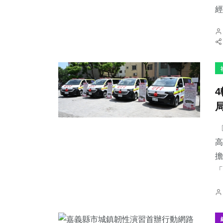
經
〔
高
擔
「