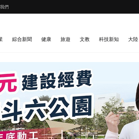
我們
業
綜合新聞
健康
旅遊
文教
科技新知
大陸