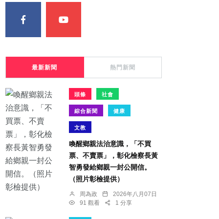
最新新聞
熱門新聞
頭條
社會
綜合新聞
健康
文教
喚醒鄉親法治意識，「不買
票、不賣票」，彰化檢察長黃
智勇發給鄉親一封公開信。
（照片彰檢提供）
周為政
2026年八月07日
91 觀看
1 分享