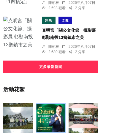
陳朝枝
2026年八月07日
2,593 觀看
2 分享
宗教
文教
克明宮「關公文化節」攝影展
彰顯南投13鄉鎮市之美
陳朝枝
2026年八月07日
2,680 觀看
2 分享
更多最新新聞
活動花絮