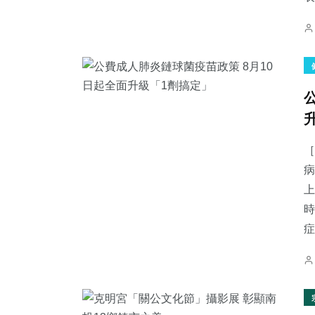
［
病
上
時
症.