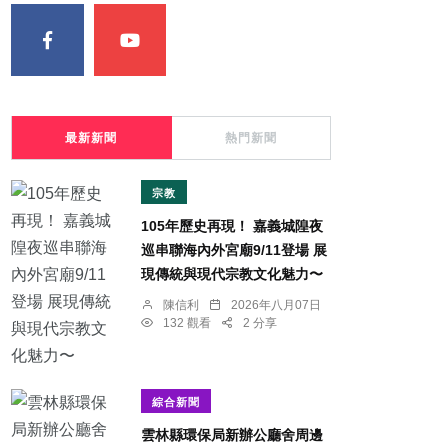
最新新聞
熱門新聞
宗教
105年歷史再現！ 嘉義城隍夜
巡串聯海內外宮廟9/11登場 展
現傳統與現代宗教文化魅力〜
陳信利
2026年八月07日
132 觀看
2 分享
綜合新聞
雲林縣環保局新辦公廳舍周邊