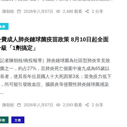
陳朝枝
2026年八月07日
2,488 觀看
2 分享
健康
公費成人肺炎鏈球菌疫苗政策 8月10日起全面
升級「1劑搞定」
記者陳朝枝/南投報導］肺炎鏈球菌為社區型肺炎常見致
菌之一，約占27%，且肺炎死亡個案中逾九成為65歲以
長者，使其長年位居國人十大死因第3名；當免疫力低下
，尚可能引發敗血症、腦膜炎等侵襲性肺炎鏈球菌感染
..
陳朝枝
2026年八月07日
2,593 觀看
2 分享
宗教
文教