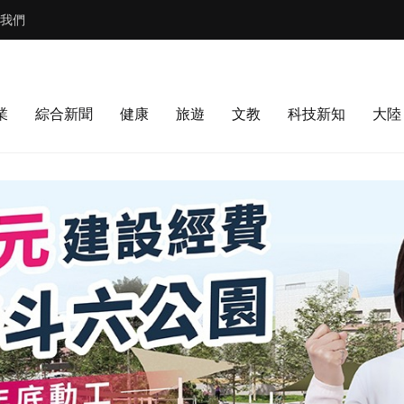
我們
業
綜合新聞
健康
旅遊
文教
科技新知
大陸