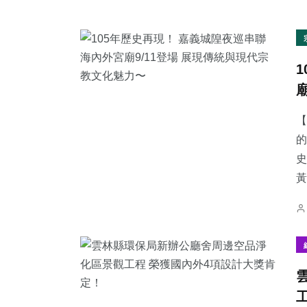
【
的
史
黃