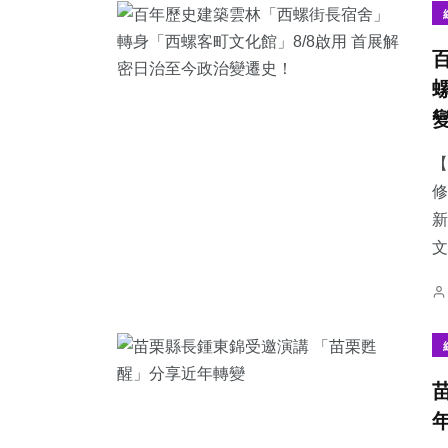
【
修
新
文