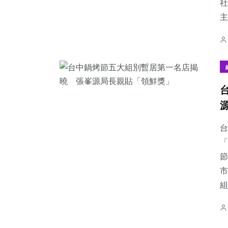
社
主
台
「
節
市
組.