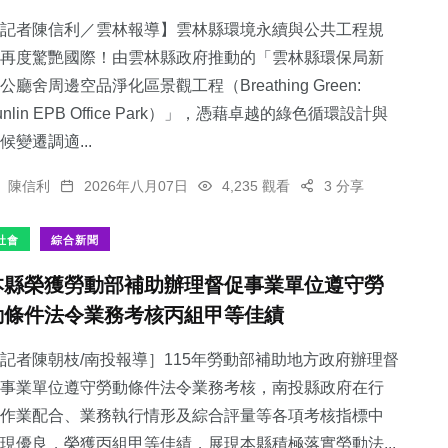
記者陳信利／雲林報導】雲林縣環境永續與公共工程規
再度驚艷國際！由雲林縣政府推動的「雲林縣環保局新
公廳舍周邊空品淨化區景觀工程（Breathing Green:
unlin EPB Office Park）」，憑藉卓越的綠色循環設計與
389
+
700
+
34
+
候變遷調適...
社會
綜合新聞
科技新知
陳信利
2026年八月07日
4,235 觀看
3 分享
社會
綜合新聞
本縣榮獲勞動部補助辦理督促事業單位遵守勞
114
+
50
+
動條件法令業務考核丙組甲等佳績
專欄
頭條
記者陳朝枝/南投報導］115年勞動部補助地方政府辦理督
事業單位遵守勞動條件法令業務考核，南投縣政府在行
作業配合、業務執行情形及綜合評量等各項考核指標中
現優良，榮獲丙組甲等佳績，展現本縣積極落實勞動法...