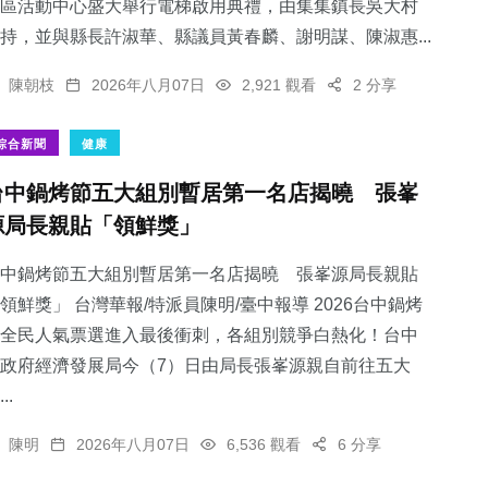
區活動中心盛大舉行電梯啟用典禮，由集集鎮長吳大村
持，並與縣長許淑華、縣議員黃春麟、謝明謀、陳淑惠...
陳朝枝
2026年八月07日
2,921 觀看
2 分享
綜合新聞
健康
台中鍋烤節五大組別暫居第一名店揭曉 張峯
源局長親貼「領鮮獎」
中鍋烤節五大組別暫居第一名店揭曉 張峯源局長親貼
領鮮獎」 台灣華報/特派員陳明/臺中報導 2026台中鍋烤
全民人氣票選進入最後衝刺，各組別競爭白熱化！台中
政府經濟發展局今（7）日由局長張峯源親自前往五大
..
陳明
2026年八月07日
6,536 觀看
6 分享