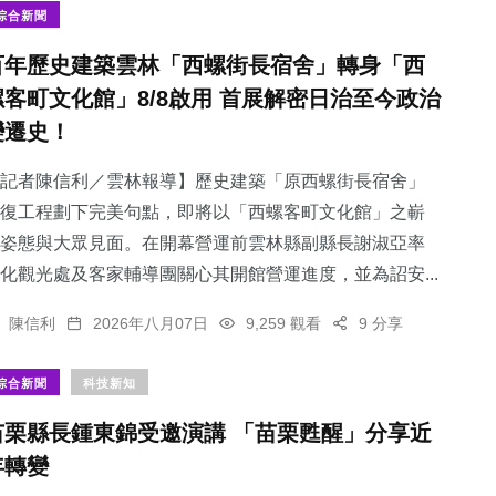
綜合新聞
百年歷史建築雲林「西螺街長宿舍」轉身「西
螺客町文化館」8/8啟用 首展解密日治至今政治
變遷史！
記者陳信利／雲林報導】歷史建築「原西螺街長宿舍」
復工程劃下完美句點，即將以「西螺客町文化館」之嶄
姿態與大眾見面。在開幕營運前雲林縣副縣長謝淑亞率
化觀光處及客家輔導團關心其開館營運進度，並為詔安...
陳信利
2026年八月07日
9,259 觀看
9 分享
綜合新聞
科技新知
苗栗縣長鍾東錦受邀演講 「苗栗甦醒」分享近
年轉變