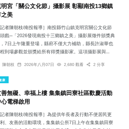
克明宮「關公文化節」攝影展 彰顯南投13鄉鎮
市之美
記者陳朝枝/南投報導］南投縣竹山鎮克明宮關公文化節
頭戲─「2026發現南投十三鄉鎮之美」攝影展徵件頒獎典
，7日上午隆重登場，縣府不僅大力補助，縣長許淑華也
程到場參觀並頒獎給所有得獎攝影家。這項攝影展與...
陳朝枝
2026年八月07日
2,680 觀看
2 分享
健康
友善無礙、幸福上樓 集集鎮田寮社區歡慶活動
中心電梯啟用
記者陳朝枝/南投報導］為提供年長者及行動不便居民更
利、友善的活動環境，集集鎮公所7日上午在集集鎮田寮