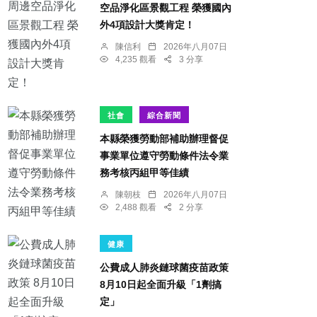
空品淨化區景觀工程 榮獲國內
外4項設計大獎肯定！
陳信利
2026年八月07日
4,235 觀看
3 分享
社會
綜合新聞
本縣榮獲勞動部補助辦理督促
事業單位遵守勞動條件法令業
務考核丙組甲等佳績
陳朝枝
2026年八月07日
2,488 觀看
2 分享
健康
公費成人肺炎鏈球菌疫苗政策
8月10日起全面升級「1劑搞
定」