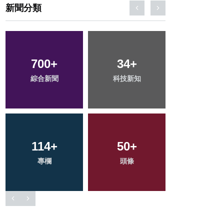
新聞分類
227
+
72
+
159
+
文教
農業
旅遊
206
+
68
+
2
+
健康
宗教
大陸