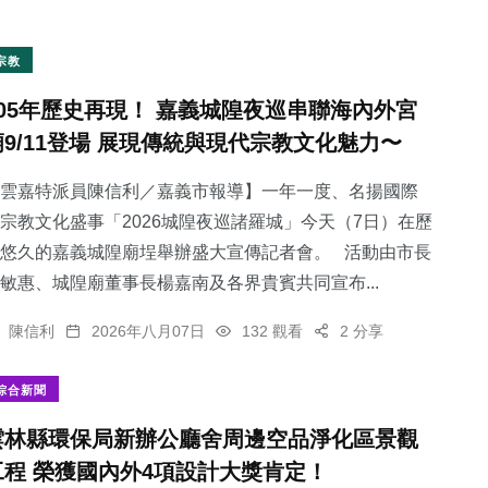
宗教
105年歷史再現！ 嘉義城隍夜巡串聯海內外宮
廟9/11登場 展現傳統與現代宗教文化魅力〜
雲嘉特派員陳信利／嘉義市報導】一年一度、名揚國際
宗教文化盛事「2026城隍夜巡諸羅城」今天（7日）在歷
悠久的嘉義城隍廟埕舉辦盛大宣傳記者會。 活動由市長
敏惠、城隍廟董事長楊嘉南及各界貴賓共同宣布...
陳信利
2026年八月07日
132 觀看
2 分享
綜合新聞
雲林縣環保局新辦公廳舍周邊空品淨化區景觀
工程 榮獲國內外4項設計大獎肯定！