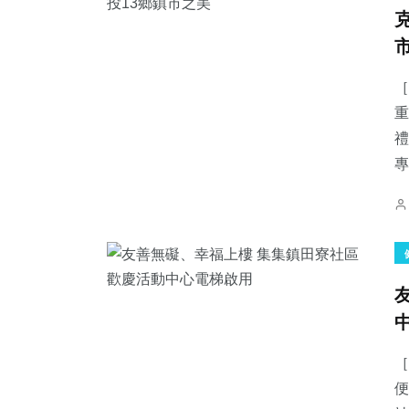
［
重
禮
專
［
便