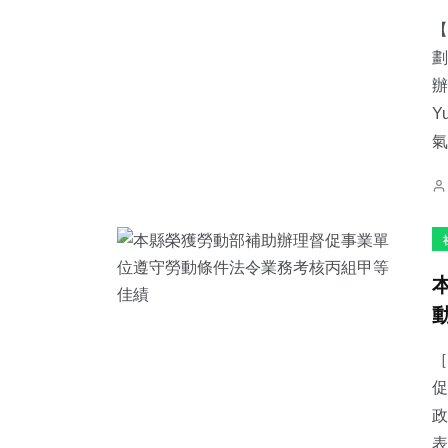
【
劃
辦
Y
238
+
72
+
159
+
氣
文教
農業
旅遊
206
+
65
+
2
+
健康
宗教
大陸
［
促
政
表