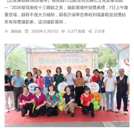
［記者陳朝枝/南投報導］南投縣竹山鎮克明宮關公文化節重頭戲
─「2026發現南投十三鄉鎮之美」攝影展徵件頒獎典禮，7日上午隆
重登場，縣府不僅大力補助，縣長許淑華也專程到場參觀並頒獎給
所有得獎攝影家。這項攝影展與...
陳朝枝
2026年八月07日
5,377 觀看
2 分享