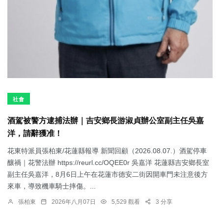
社會
酒駕被警方逮捕法辦｜吉安鄉長游淑貞辦公室副主任吳嘉
洋，請辭獲准！
花東特派員張柏東/花蓮縣報導 新聞回顧（2026.08.07.）酒駕停車
釀禍｜花警法辦 https://reurl.cc/OQEE0r 吳嘉洋 花蓮縣吉安鄉長室
副主任吳嘉洋，8月6日上午在花蓮市德安二街因開車門未注意後方
來車，導致機車騎士摔傷。...
張柏東
2026年八月07日
5,529 觀看
3 分享