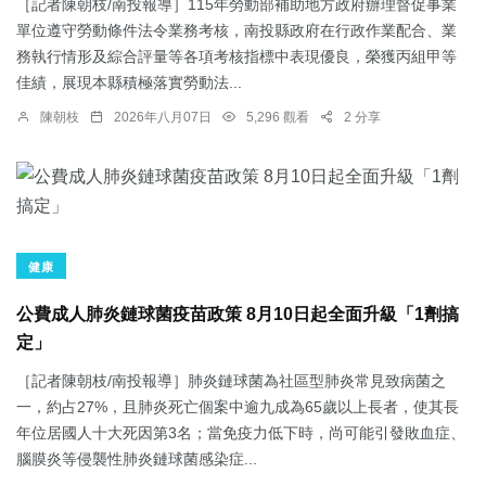
［記者陳朝枝/南投報導］115年勞動部補助地方政府辦理督促事業
單位遵守勞動條件法令業務考核，南投縣政府在行政作業配合、業
務執行情形及綜合評量等各項考核指標中表現優良，榮獲丙組甲等
佳績，展現本縣積極落實勞動法...
陳朝枝
2026年八月07日
5,296 觀看
2 分享
健康
公費成人肺炎鏈球菌疫苗政策 8月10日起全面升級「1劑搞
定」
［記者陳朝枝/南投報導］肺炎鏈球菌為社區型肺炎常見致病菌之
一，約占27%，且肺炎死亡個案中逾九成為65歲以上長者，使其長
年位居國人十大死因第3名；當免疫力低下時，尚可能引發敗血症、
腦膜炎等侵襲性肺炎鏈球菌感染症...