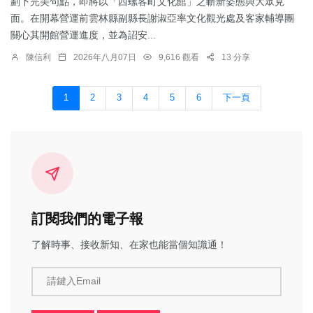
劃下完美句點，即將以「西螺客町文化館」之嶄新姿態與大眾見
面。在開幕營運前雲林縣副縣長謝淑亞率文化觀光處及客家輔導團
關心其開館營運進度，並為詔安...
陳信利
2026年八月07日
9,616 觀看
13 分享
1
2
3
4
5
6
下一頁
訂閱我們的電子報
了解時事、接收新知、在家也能當個知識通！
請鍵入Email