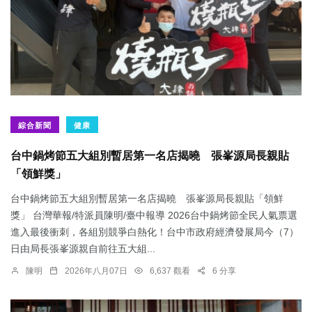
綜合新聞
健康
台中鍋烤節五大組別暫居第一名店揭曉 張峯源局長親貼
「領鮮獎」
台中鍋烤節五大組別暫居第一名店揭曉 張峯源局長親貼「領鮮
獎」 台灣華報/特派員陳明/臺中報導 2026台中鍋烤節全民人氣票選
進入最後衝刺，各組別競爭白熱化！台中市政府經濟發展局今（7）
日由局長張峯源親自前往五大組...
陳明
2026年八月07日
6,637 觀看
6 分享