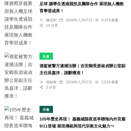
足球 讓學生透過競技及團隊合作 展現無人機教
育學習成果！
陳信利
2026年八月07日
9,373 觀看
13 分享
社會
酒駕被警方逮捕法辦｜吉安鄉長游淑貞辦公室副
主任吳嘉洋，請辭獲准！
張柏東
2026年八月07日
5,529 觀看
3 分享
宗教
105年歷史再現！ 嘉義城隍夜巡串聯海內外宮廟
9/11登場 展現傳統與現代宗教文化魅力〜