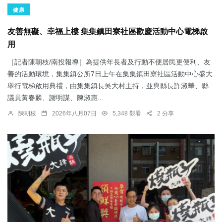
健康
友善無礙、幸福上樓 集集鎮田寮社區歡慶活動中心電梯啟
用
［記者陳朝枝/南投報導］為提供年長者及行動不便居民更便利、友
善的活動環境，集集鎮公所7日上午在集集鎮田寮社區活動中心盛大
舉行電梯啟用典禮，由集集鎮長吳大村主持，並與縣長許淑華、縣
議員黃春麟、謝明謀、陳淑惠...
陳朝枝
2026年八月07日
5,348 觀看
2 分享