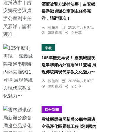
酒駕被警方逮捕法辦｜吉安鄉
長游淑貞辦公室副主任吳嘉
洋，請辭獲准！
張柏東
2026年八月07日
308 觀看
0 分享
宗教
105年歷史再現！ 嘉義城隍夜
巡串聯海內外宮廟9/11登場 展
現傳統與現代宗教文化魅力〜
陳信利
2026年八月07日
300 觀看
2 分享
綜合新聞
雲林縣環保局新辦公廳舍周邊
空品淨化區景觀工程 榮獲國內