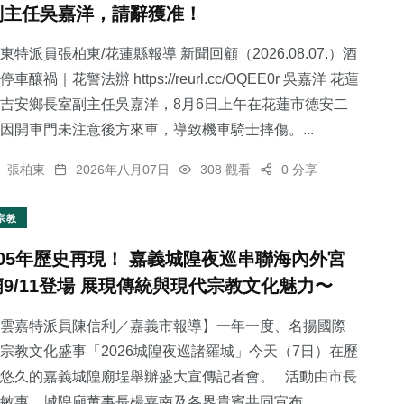
副主任吳嘉洋，請辭獲准！
東特派員張柏東/花蓮縣報導 新聞回顧（2026.08.07.）酒
停車釀禍｜花警法辦 https://reurl.cc/OQEE0r 吳嘉洋 花蓮
吉安鄉長室副主任吳嘉洋，8月6日上午在花蓮市德安二
53
+
因開車門未注意後方來車，導致機車騎士摔傷。...
旅遊
張柏東
2026年八月07日
308 觀看
0 分享
宗教
105年歷史再現！ 嘉義城隍夜巡串聯海內外宮
廟9/11登場 展現傳統與現代宗教文化魅力〜
雲嘉特派員陳信利／嘉義市報導】一年一度、名揚國際
宗教文化盛事「2026城隍夜巡諸羅城」今天（7日）在歷
悠久的嘉義城隍廟埕舉辦盛大宣傳記者會。 活動由市長
敏惠、城隍廟董事長楊嘉南及各界貴賓共同宣布...