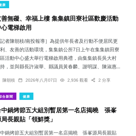
健康
友善無礙、幸福上樓 集集鎮田寮社區歡慶活動
中心電梯啟用
記者陳朝枝/南投報導］為提供年長者及行動不便居民更
利、友善的活動環境，集集鎮公所7日上午在集集鎮田寮
區活動中心盛大舉行電梯啟用典禮，由集集鎮長吳大村
持，並與縣長許淑華、縣議員黃春麟、謝明謀、陳淑惠...
陳朝枝
2026年八月07日
2,936 觀看
2 分享
綜合新聞
健康
台中鍋烤節五大組別暫居第一名店揭曉 張峯
源局長親貼「領鮮獎」
中鍋烤節五大組別暫居第一名店揭曉 張峯源局長親貼