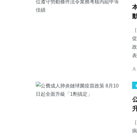
［
促
政
表
［
病