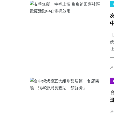
［
便
社
主
台