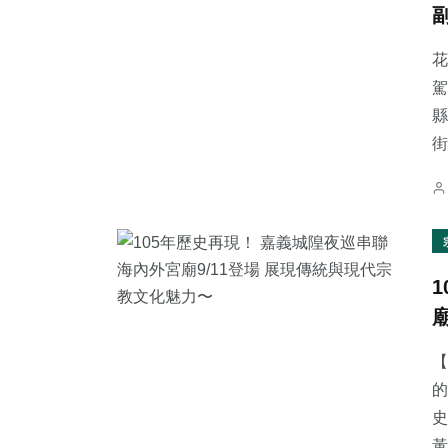
花
駕
縣
233
+
131
+
22
+
街
綜合新聞
社會
宗教
13
+
80
+
19
+
科技新知
健康
頭條
【
的
史
黃