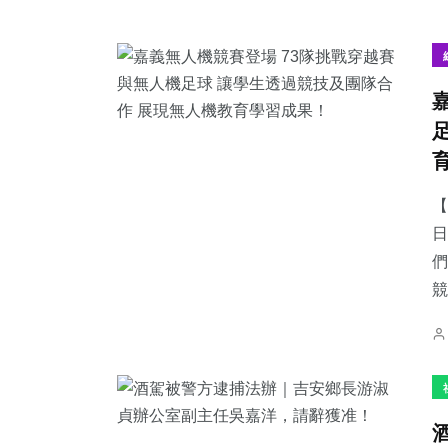
【
日
們
競