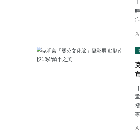
上
時
症.
［
重
禮
專