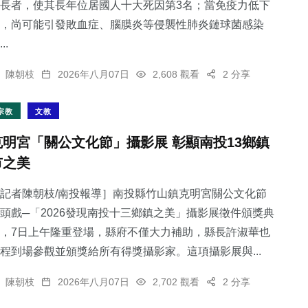
長者，使其長年位居國人十大死因第3名；當免疫力低下
，尚可能引發敗血症、腦膜炎等侵襲性肺炎鏈球菌感染
..
陳朝枝
2026年八月07日
2,608 觀看
2 分享
宗教
文教
克明宮「關公文化節」攝影展 彰顯南投13鄉鎮
市之美
記者陳朝枝/南投報導］南投縣竹山鎮克明宮關公文化節
頭戲─「2026發現南投十三鄉鎮之美」攝影展徵件頒獎典
，7日上午隆重登場，縣府不僅大力補助，縣長許淑華也
程到場參觀並頒獎給所有得獎攝影家。這項攝影展與...
陳朝枝
2026年八月07日
2,702 觀看
2 分享