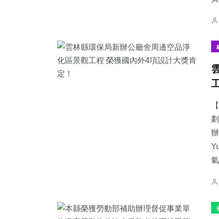
【
劃
辦
Y
氣