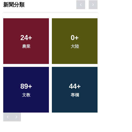
新聞分類
272
24
+
+
151
0
+
+
25
+
綜合新聞
農業
大陸
社會
宗教
89
11
+
+
44
69
+
+
16
+
科技新知
文教
專欄
健康
頭條