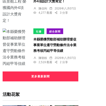
外4項設計大獎肯定！
陳信利
2026年八月07日
4,277 觀看
3 分享
社會
綜合新聞
本縣榮獲勞動部補助辦理督促
事業單位遵守勞動條件法令業
務考核丙組甲等佳績
陳朝枝
2026年八月07日
2,519 觀看
2 分享
更多最新新聞
活動花絮