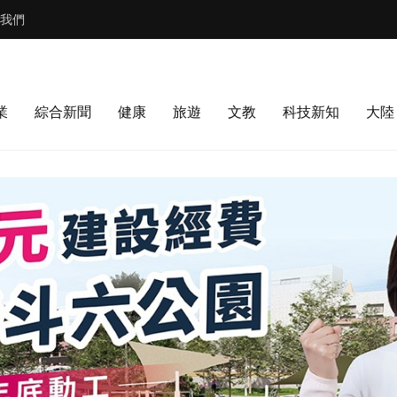
我們
業
綜合新聞
健康
旅遊
文教
科技新知
大陸