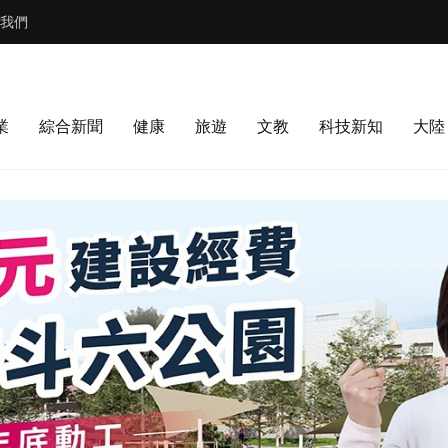
我們
業
綜合新聞
健康
旅遊
文教
科技新知
大陸