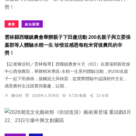
農業
綜合新聞
雲林縣西螺鎮農會舉辦親子下田趣活動 200名親子與立委張
嘉郡等人體驗水稻一生 珍惜並感恩每粒米背後農民的辛
勞！
【記者陳信利／雲林報導】西螺鎮農會今天（8日）在鹿場稻榖乾燥
中心西側農田，舉辦稻米專區-水稻一生系列體驗活動，約200名親
子一起下田插秧，接觸泥土與秧苗，從實際體驗中認識稻作文化，
感受農村生活踏實與樂趣，以期...
陳信利
2026年八月08日
9,730 觀看
13 分享