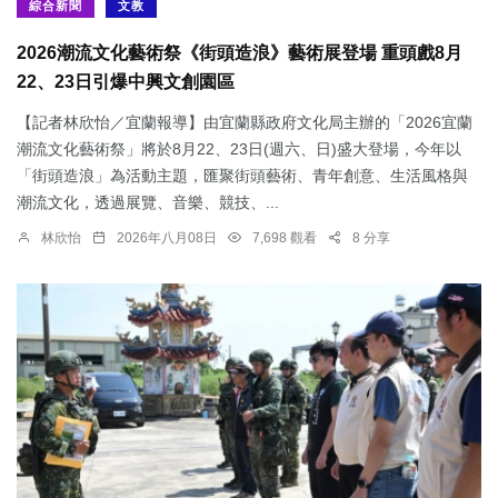
綜合新聞
文教
2026潮流文化藝術祭《街頭造浪》藝術展登場 重頭戲8月
22、23日引爆中興文創園區
【記者林欣怡／宜蘭報導】由宜蘭縣政府文化局主辦的「2026宜蘭
潮流文化藝術祭」將於8月22、23日(週六、日)盛大登場，今年以
「街頭造浪」為活動主題，匯聚街頭藝術、青年創意、生活風格與
潮流文化，透過展覽、音樂、競技、...
林欣怡
2026年八月08日
7,698 觀看
8 分享