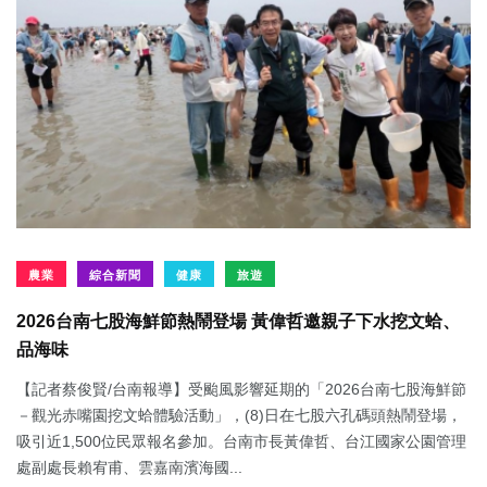
農業
綜合新聞
健康
旅遊
2026台南七股海鮮節熱鬧登場 黃偉哲邀親子下水挖文蛤、
品海味
【記者蔡俊賢/台南報導】受颱風影響延期的「2026台南七股海鮮節
－觀光赤嘴園挖文蛤體驗活動」，(8)日在七股六孔碼頭熱鬧登場，
吸引近1,500位民眾報名參加。台南市長黃偉哲、台江國家公園管理
處副處長賴宥甫、雲嘉南濱海國...