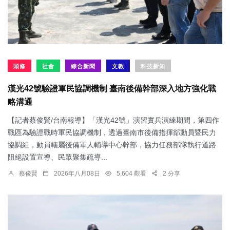
頭條
社會
綜合新聞
文教
科技新知
漢光42號驗證軍民協調機制 臺南後備幹部深入地方強化戰
略溝通
【記者蔡俊賢/台南報導】「漢光42號」演習實兵演練期間，第四作
戰區為驗證戰時軍民協調機制，透過臺南市後備指揮部動員暨民力
協調組，動員轄屬後備軍人輔導中心幹部，協力任務部隊執行道路
阻絕設置宣導、民眾聚集疏導...
蔡俊賢
2026年八月08日
5,604 觀看
2 分享