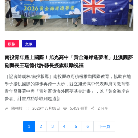
頭條
文教
南投青年躍上國際！旭光高中「黃金海岸造夢者」赴澳圓夢
副縣長王瑞德代許縣長授旗鼓勵祝福
［記者陳朝枝/南投報導］南投縣政府積極推動國際教育，協助在地
學子接軌國際的腳步再跨一大步，縣立旭光高中代表縣府向教育部
青年發展署申辦「青年百億海外圓夢基金計畫」，以「黃金海岸造
夢者」計畫成功爭取到超過新...
陳朝枝
2026年八月08日
5,459 觀看
2 分享
1
2
3
4
5
6
下一頁