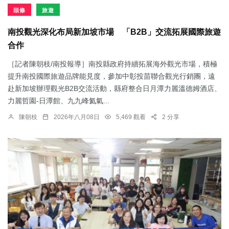
頭條
旅遊
南投觀光深化布局新加坡市場 「B2B」交流拓展國際旅遊
合作
［記者陳朝枝/南投報導］南投縣政府持續拓展海外觀光市場，積極
提升南投國際旅遊品牌能見度，參加中彰投苗聯合觀光行銷團，遠
赴新加坡辦理觀光B2B交流活動，縣府整合日月潭力麗溫德姆酒店、
力麗哲園-日潭館、九九峰氦氣...
陳朝枝
2026年八月08日
5,469 觀看
2 分享