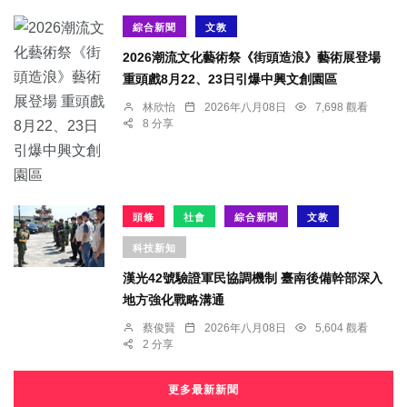
綜合新聞
文教
2026潮流文化藝術祭《街頭造浪》藝術展登場
重頭戲8月22、23日引爆中興文創園區
林欣怡
2026年八月08日
7,698 觀看
8 分享
頭條
社會
綜合新聞
文教
科技新知
漢光42號驗證軍民協調機制 臺南後備幹部深入
地方強化戰略溝通
蔡俊賢
2026年八月08日
5,604 觀看
2 分享
更多最新新聞