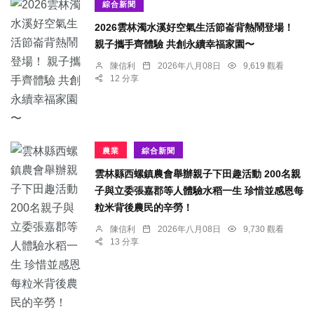
綜合新聞
2026雲林濁水溪好空氣生活節崙背熱鬧登場！
親子攜手齊體驗 共創永續幸福家園〜
陳信利
2026年八月08日
9,619 觀看
12 分享
農業
綜合新聞
雲林縣西螺鎮農會舉辦親子下田趣活動 200名親
子與立委張嘉郡等人體驗水稻一生 珍惜並感恩每
粒米背後農民的辛勞！
陳信利
2026年八月08日
9,730 觀看
13 分享