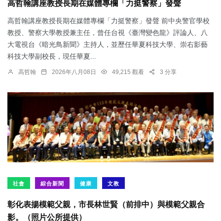
高哲翰講座教授長期在媒體專欄「力挺警察」發聲
高哲翰講座教授長期在媒體專欄「力挺警察」發聲 前中央警官學校
教授、警察大學教授兼主任，曾任台視《臺灣變色龍》評論人、八
大電視台《暗光鳥新聞》主持人，並歷任華夏科技大學、崇右影藝
科技大學副校長，現任華夏...
高哲翰
2026年八月08日
49,215 觀看
3 分享
社會
綜合新聞
健康
文教
彰化表揚模範父親，市長林世賢（前排中）與模範父親合
影。（照片公所提供）