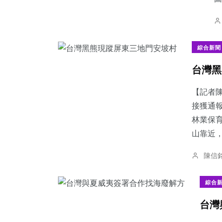
綜合新聞
台灣黑
【記者
接獲通
林業保
山靠近，
陳信
綜合
台灣