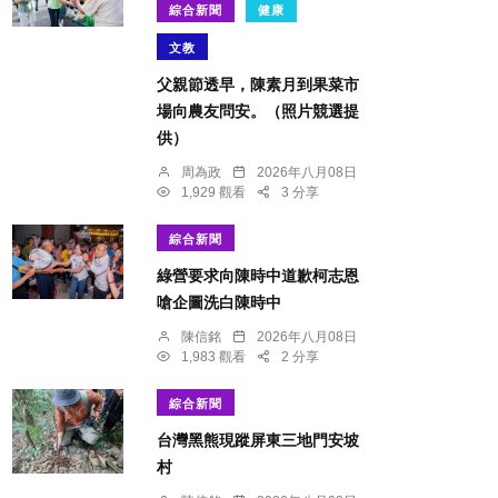
綜合新聞
健康
文教
父親節透早，陳素月到果菜市
場向農友問安。（照片競選提
供）
周為政
2026年八月08日
1,929 觀看
3 分享
綜合新聞
綠營要求向陳時中道歉柯志恩
嗆企圖洗白陳時中
陳信銘
2026年八月08日
1,983 觀看
2 分享
綜合新聞
台灣黑熊現蹤屏東三地門安坡
村