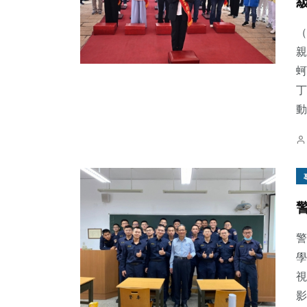
（
親
蚵
丁
動
警
學
視
影