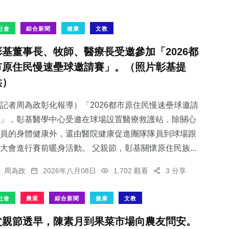
社會
綜合新聞
健康
文教
彰基董事長、牧師、醫療長受邀參加「2026都
市原住民慢速壘球邀請賽」。（照片彰基提
供）
記者周為政彰化報導）「2026都市原住民慢速壘球邀請
」，彰基醫學中心受邀在球場設置醫療救護站，除關心
員的身體健康外，還由醫院健康促進團隊隊員到球場跟
大會進行賽前暖身活動。 父親節，彰基關懷原住民族...
周為政
2026年八月08日
1,702 觀看
3 分享
社會
農業
綜合新聞
健康
文教
父親節透早，陳素月到果菜市場向農友問安。