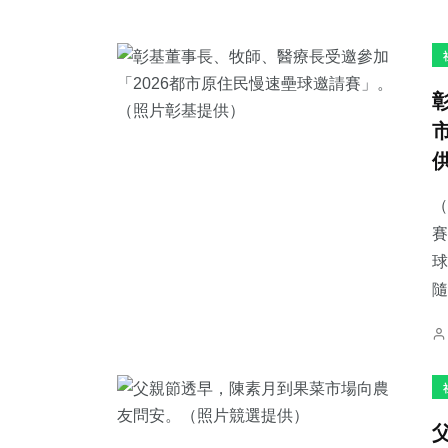
（
賽
球
隨