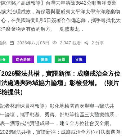
陳信銘／高雄報導】台灣去年清除3642公噸海洋廢棄
為擴大治理成效，海保署與夏威夷太平洋大學海洋廢棄物
中心，在美國時間8月6日簽署合作備忘錄，攜手尋找北太
洋廢棄物更有效的解方。 夏威夷太...
信銘
2026年八月08日
2,047 觀看
2 分享
社會
綜合新聞
健康
旅遊
文教
「2026醫法共構，實證新徑：成癮戒治全方位
司法處遇與跨域協力論壇」彰檢登場。（照片
彰檢提供）
記者林碧珠員林報導）彰化地檢署首次舉辦﹁醫法共
﹂論壇，攜手彰基、秀傳、部彰等轄區三大醫療體系，
表﹁酒毒戒治實證成果﹂，建立全方位社會安全網。
2026醫法共構，實證新徑：成癮戒治全方位司法處遇與