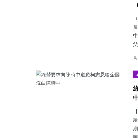
（
長
中
1
+
17
+
25
+
父
大陸
科技新知
頭條
40
+
88
+
216
+
農業
旅遊
社會
【
歉
期
圖