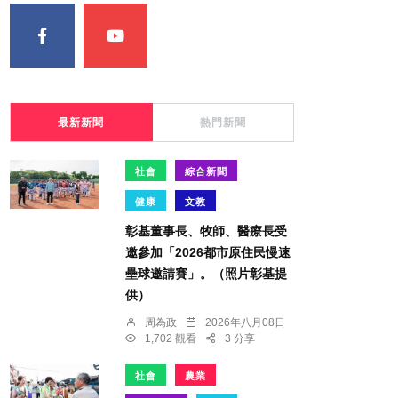
最新新聞
熱門新聞
社會
綜合新聞
健康
文教
彰基董事長、牧師、醫療長受
邀參加「2026都市原住民慢速
壘球邀請賽」。（照片彰基提
供）
周為政
2026年八月08日
1,702 觀看
3 分享
社會
農業