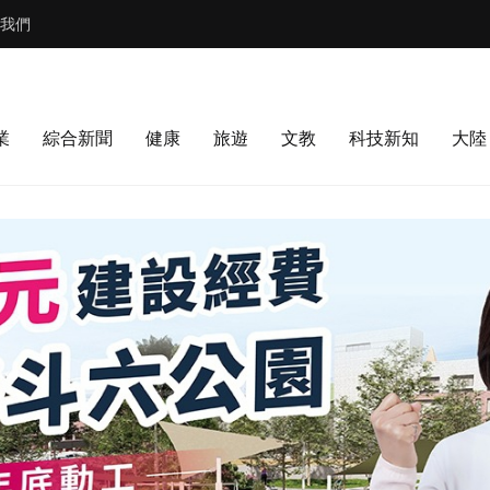
我們
業
綜合新聞
健康
旅遊
文教
科技新知
大陸