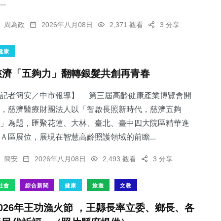
..
周為政
2026年八月08日
2,371 觀看
3 分享
健康
慈濟「五夠力」翻轉銀髮共創再青春
【記者簡安／中市報導】 第三屆高齡健康產業博覽會開
，慈濟醫療財團法人以「智啟長照新時代，慈濟五夠
」為題，匯聚花蓮、大林、臺北、臺中四大院區精華進
Ａ區展位，展現在智慧高齡照護領域的前瞻...
簡安
2026年八月08日
2,493 觀看
3 分享
社會
綜合新聞
健康
旅遊
文教
2026年王功漁火節 ，王縣長率立委、鄉長、各