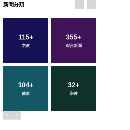
新聞分類
1
+
17
+
25
+
大陸
科技新知
頭條
36
+
79
+
195
+
農業
旅遊
社會