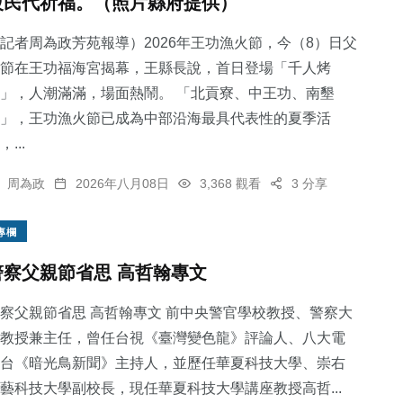
級民代祈福。（照片縣府提供）
記者周為政芳苑報導）2026年王功漁火節，今（8）日父
節在王功福海宮揭幕，王縣長說，首日登場「千人烤
」，人潮滿滿，場面熱鬧。 「北貢寮、中王功、南墾
」，王功漁火節已成為中部沿海最具代表性的夏季活
，...
周為政
2026年八月08日
3,368 觀看
3 分享
專欄
警察父親節省思 高哲翰專文
察父親節省思 高哲翰專文 前中央警官學校教授、警察大
教授兼主任，曾任台視《臺灣變色龍》評論人、八大電
台《暗光鳥新聞》主持人，並歷任華夏科技大學、崇右
藝科技大學副校長，現任華夏科技大學講座教授高哲...