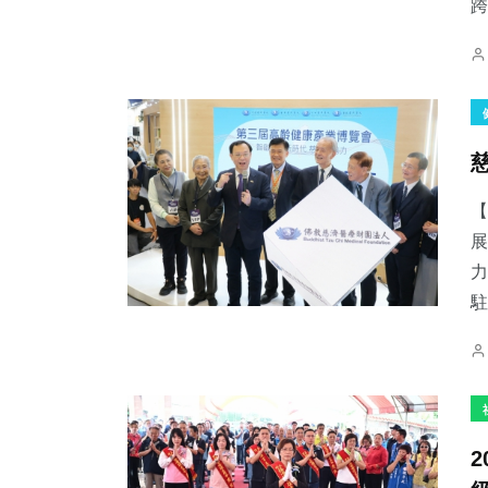
跨.
展
力
駐