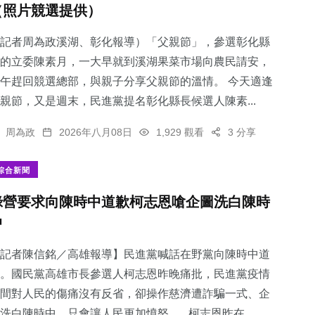
（照片競選提供）
記者周為政溪湖、彰化報導）「父親節」，參選彰化縣
的立委陳素月，一大早就到溪湖果菜市場向農民請安，
午趕回競選總部，與親子分享父親節的溫情。 今天適逢
57
+
115
+
355
+
親節，又是週末，民進黨提名彰化縣長候選人陳素...
專欄
文教
綜合新聞
周為政
2026年八月08日
1,929 觀看
3 分享
綜合新聞
綠營要求向陳時中道歉柯志恩嗆企圖洗白陳時
104
+
32
+
中
健康
宗教
記者陳信銘／高雄報導】民進黨喊話在野黨向陳時中道
。國民黨高雄市長參選人柯志恩昨晚痛批，民進黨疫情
間對人民的傷痛沒有反省，卻操作慈濟遭詐騙一式、企
洗白陳時中，只會讓人民更加憤怒。 柯志恩昨在...