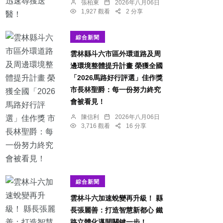
張柏東
2026年八月06日
1,927 觀看
2 分享
綜合新聞
雲林縣斗六市區外環道路及周
邊環境整體提升計畫 榮獲全國
「2026馬路好行評選」佳作獎
市長林聖爵：每一份努力終究
會被看見！
陳信利
2026年八月06日
3,716 觀看
16 分享
綜合新聞
雲林斗六加速蛻變再升級！ 縣
長張麗善：打造智慧新都心 鐵
路立體化邁開關鍵一步！