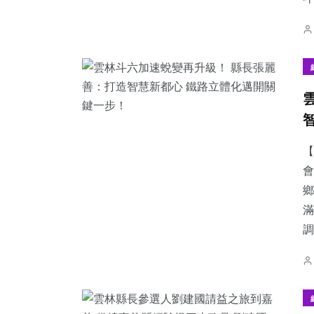
【
會
鄉
滿
調.