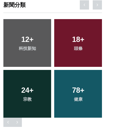
新聞分類
0
+
86
+
60
+
大陸
文教
旅遊
27
+
43
+
264
+
農業
專欄
綜合新聞