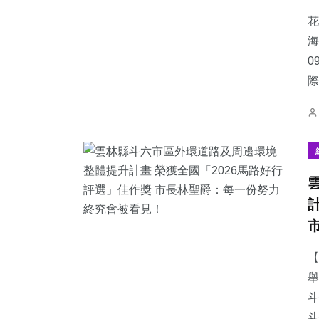
花
海
0
際
0
+
87
+
61
+
大陸
文教
旅遊
27
+
43
+
264
+
農業
專欄
綜合新聞
【
舉
斗