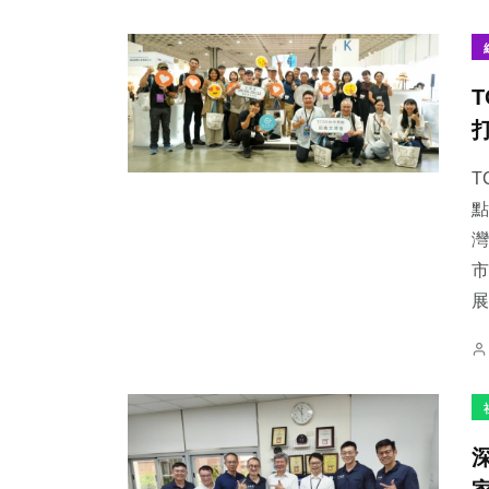
T
點
灣
市
展