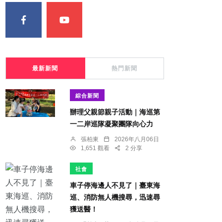
最新新聞
熱門新聞
綜合新聞
辦理父親節親子活動｜海巡第
一二岸巡隊凝聚團隊向心力
張柏東
2026年八月06日
1,651 觀看
2 分享
社會
車子停海邊人不見了｜臺東海
巡、消防無人機搜尋，迅速尋
獲送醫！