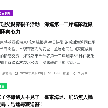
綜合新聞
辦理父親節親子活動｜海巡第一二岸巡隊凝聚
團隊向心力
東特派員張柏東/花蓮縣報導 生日快樂 為感謝海巡同仁平
堅守崗位、辛勞守護海防安全，並增進同仁與家庭成員
的情感交流，海巡署東部分署第一二岸巡隊8/6日在花蓮
知卡宣綠森林親水公園」溫馨舉辦「知卡宣玩...
張柏東
2026年八月06日
1,651 觀看
2 分享
社會
車子停海邊人不見了｜臺東海巡、消防無人機
搜尋，迅速尋獲送醫！