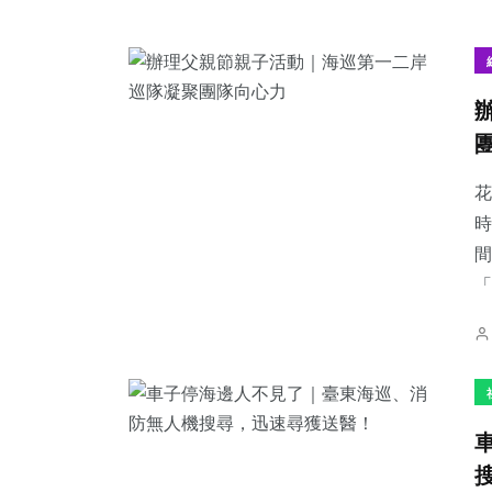
花
時
間
「