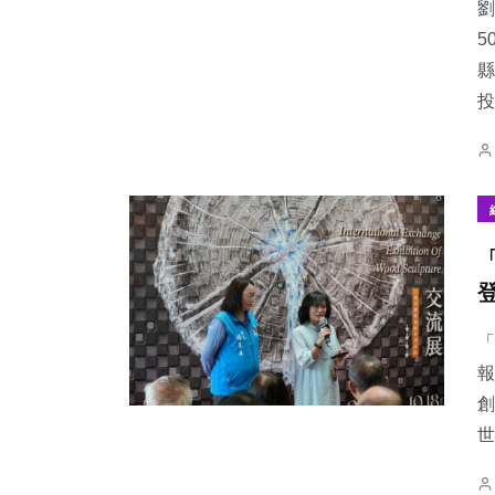
劉
5
縣
投.
「
報
創
世