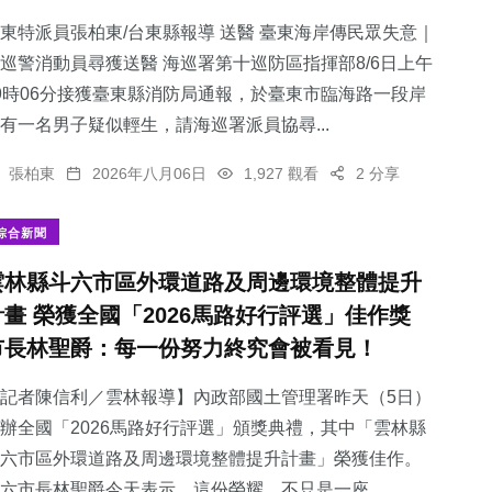
東特派員張柏東/台東縣報導 送醫 臺東海岸傳民眾失意｜
巡警消動員尋獲送醫 海巡署第十巡防區指揮部8/6日上午
9時06分接獲臺東縣消防局通報，於臺東市臨海路一段岸
有一名男子疑似輕生，請海巡署派員協尋...
147
+
12
+
18
+
社會
科技新知
頭條
張柏東
2026年八月06日
1,927 觀看
2 分享
綜合新聞
雲林縣斗六市區外環道路及周邊環境整體提升
計畫 榮獲全國「2026馬路好行評選」佳作獎
24
+
78
+
市長林聖爵：每一份努力終究會被看見！
宗教
健康
記者陳信利／雲林報導】內政部國土管理署昨天（5日）
辦全國「2026馬路好行評選」頒獎典禮，其中「雲林縣
斗六市區外環道路及周邊環境整體提升計畫」榮獲佳作。
六市長林聖爵今天表示，這份榮耀，不只是一座...