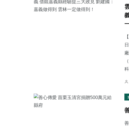
【
日
廠
（
科.
善