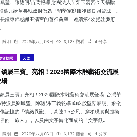
鳳瑩、陳聰明/苗栗報導 財團法人苗栗玉清宮今天捐贈
00萬元給苗栗縣政府做為「弱勢家庭服務暨長照資源」。
長鍾東錦感謝玉清宮的善行義舉，連續第4次挹注縣府
..
陳明
2026年八月06日
6,127 觀看
4 分享
綜合新聞
文教
「鎮展三寶」亮相！2026國際木雕藝術交流展
登場
鎮展三寶」亮相！2026國際木雕藝術交流展登場 台灣華
/特派員劉鳳瑩、陳聰明/三義報導 蜘蛛般盤踞展場、象徵
傷記憶的「情緒異獸」，高達3.5公尺、穿梭現實與虛擬
界的「旅人」，以及由文字轉化而成的「文字獸...
陳明
2026年八月06日
6,132 觀看
4 分享