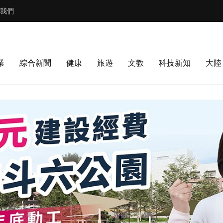
我們
業
綜合新聞
健康
旅遊
文教
科技新知
大陸