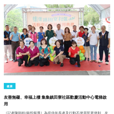
健康
友善無礙、幸福上樓 集集鎮田寮社區歡慶活動中心電梯啟
用
［記者陳朝枝/南投報導］為提供年長者及行動不便居民更便利、友