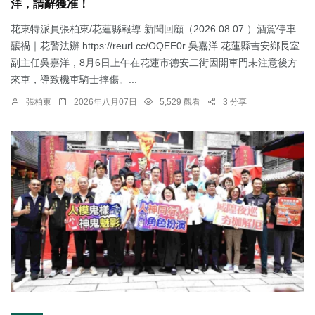
洋，請辭獲准！
花東特派員張柏東/花蓮縣報導 新聞回顧（2026.08.07.）酒駕停車
釀禍｜花警法辦 https://reurl.cc/OQEE0r 吳嘉洋 花蓮縣吉安鄉長室
副主任吳嘉洋，8月6日上午在花蓮市德安二街因開車門未注意後方
來車，導致機車騎士摔傷。...
張柏東
2026年八月07日
5,529 觀看
3 分享