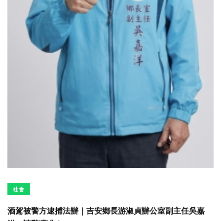
社會
酒駕被警方逮捕法辦｜吉安鄉長游淑貞辦公室副主任吳嘉