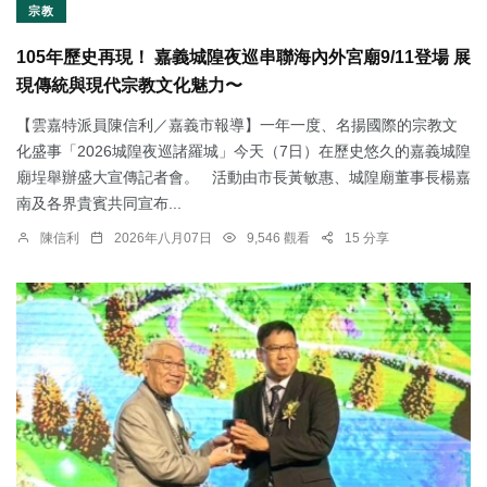
宗教
105年歷史再現！ 嘉義城隍夜巡串聯海內外宮廟9/11登場 展
現傳統與現代宗教文化魅力〜
【雲嘉特派員陳信利／嘉義市報導】一年一度、名揚國際的宗教文
化盛事「2026城隍夜巡諸羅城」今天（7日）在歷史悠久的嘉義城隍
廟埕舉辦盛大宣傳記者會。 活動由市長黃敏惠、城隍廟董事長楊嘉
南及各界貴賓共同宣布...
陳信利
2026年八月07日
9,546 觀看
15 分享