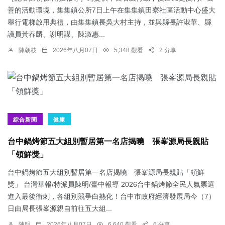
善的活動環境，集集鎮公所7日上午在集集鎮田寮社區活動中心盛大
舉行電梯啟用典禮，由集集鎮長吳大村主持，並與縣長許淑華、縣
議員黃春麟、謝明謀、陳淑惠...
陳朝枝
2026年八月07日
5,348 觀看
2 分享
綜合新聞
健康
台中鍋烤節五大組別暫居第一名店揭曉 張峯源局長親貼
「領鮮獎」
台中鍋烤節五大組別暫居第一名店揭曉 張峯源局長親貼「領鮮
獎」 台灣華報/特派員陳明/臺中報導 2026台中鍋烤節全民人氣票選
進入最後衝刺，各組別競爭白熱化！台中市政府經濟發展局今（7）
日由局長張峯源親自前往五大組...
陳明
2026年八月07日
6,640 觀看
6 分享