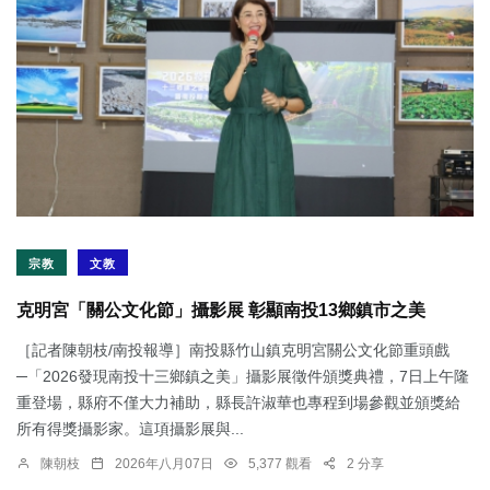
宗教
文教
克明宮「關公文化節」攝影展 彰顯南投13鄉鎮市之美
［記者陳朝枝/南投報導］南投縣竹山鎮克明宮關公文化節重頭戲
─「2026發現南投十三鄉鎮之美」攝影展徵件頒獎典禮，7日上午隆
重登場，縣府不僅大力補助，縣長許淑華也專程到場參觀並頒獎給
所有得獎攝影家。這項攝影展與...
陳朝枝
2026年八月07日
5,377 觀看
2 分享