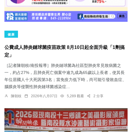
健康
公費成人肺炎鏈球菌疫苗政策 8月10日起全面升級「1劑搞
定」
［記者陳朝枝/南投報導］肺炎鏈球菌為社區型肺炎常見致病菌之
一，約占27%，且肺炎死亡個案中逾九成為65歲以上長者，使其長
年位居國人十大死因第3名；當免疫力低下時，尚可能引發敗血症、
腦膜炎等侵襲性肺炎鏈球菌感染症...
陳朝枝
2026年八月07日
5,289 觀看
2 分享