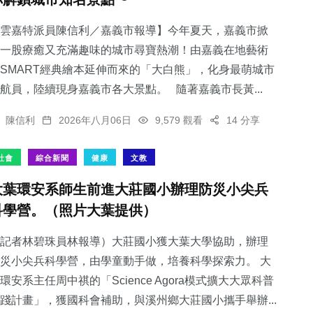
雲嘉特派員陳信利／嘉義市報導】今年夏天，嘉義市掀
一股療癒又充滿趣味的城市尋寶熱潮！由嘉義在地藝術
SMART經典繪本延伸而來的「大白熊」，化身最萌城市
航員，陸續現身嘉義市各大景點。 隨著嘉義市長黃...
陳信利
2026年八月06日
9,579 觀看
14 分享
社會
綜合新聞
健康
文教
大葉環安系師生前進大莊國小辦理防災小尖兵
科學營。（照片大葉提供）
記者林碧珠員林報導）大莊國小獲大葉大學協助，辦理
災小尖兵科學營，由學童動手做，培養科學探索力。 大
環安系主任周中祺的「Science Agora模式擴大大眾科普
踐計畫」，獲國科會補助，與溪州鄉大莊國小攜手舉辦...