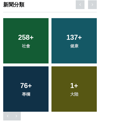
新聞分類
463
+
152
+
48
+
綜合新聞
文教
農業
22
+
33
+
43
+
科技新知
頭條
宗教