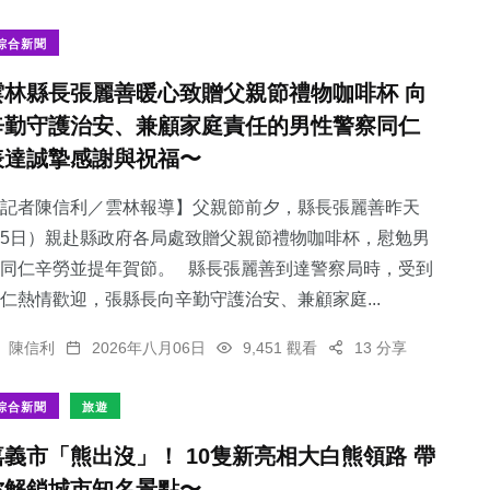
綜合新聞
雲林縣長張麗善暖心致贈父親節禮物咖啡杯 向
辛勤守護治安、兼顧家庭責任的男性警察同仁
106
+
258
+
137
+
表達誠摯感謝與祝福〜
旅遊
社會
健康
記者陳信利／雲林報導】父親節前夕，縣長張麗善昨天
5日）親赴縣政府各局處致贈父親節禮物咖啡杯，慰勉男
同仁辛勞並提年賀節。 縣長張麗善到達警察局時，受到
仁熱情歡迎，張縣長向辛勤守護治安、兼顧家庭...
76
+
1
+
陳信利
2026年八月06日
9,451 觀看
13 分享
專欄
大陸
綜合新聞
旅遊
嘉義市「熊出沒」！ 10隻新亮相大白熊領路 帶
你解鎖城市知名景點〜