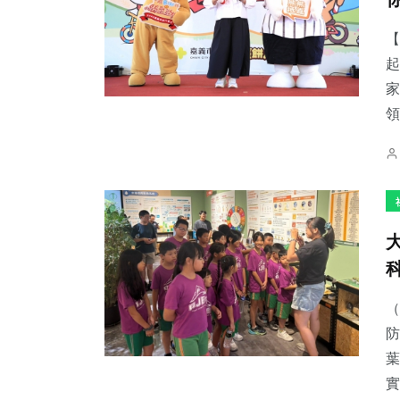
【
起
家
領
（
防
葉
實