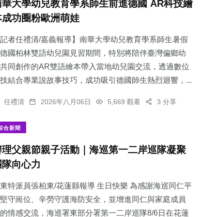
南華大學幼兒教育學系師生前進德國 AR科技繪
本成功圈粉歐洲萌娃
記者任禮清/嘉義報導】南華大學幼兒教育學系師生暑假
德國柏林雙語幼兒園見習期間，特別將陪伴臺灣偏鄉幼
共同創作的AR雙語繪本帶入當地幼兒園交流，透過數位
技結合專業說故事技巧，成功吸引德國師生熱烈迴響，...
任禮清
2026年八月06日
5,669 觀看
3 分享
綜合新聞
辦理父親節親子活動｜海巡第一二岸巡隊凝聚
團隊向心力
東特派員張柏東/花蓮縣報導 生日快樂 為感謝海巡同仁平
堅守崗位、辛勞守護海防安全，並增進同仁與家庭成員
的情感交流，海巡署東部分署第一二岸巡隊8/6日在花蓮