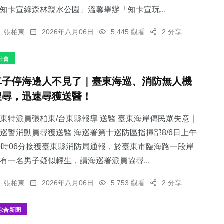
知卡宣綠森林親水公園」溫馨舉辦「知卡宣玩...
張柏東
2026年八月06日
5,445 觀看
2 分享
社會
車子停海邊人不見了｜臺東海巡、消防無人機
搜尋，迅速尋獲送醫！
東特派員張柏東/台東縣報導 送醫 臺東海岸傳民眾失意｜
巡警消動員尋獲送醫 海巡署第十巡防區指揮部8/6日上午
9時06分接獲臺東縣消防局通報，於臺東市臨海路一段岸
有一名男子疑似輕生，請海巡署派員協尋...
張柏東
2026年八月06日
5,753 觀看
2 分享
綜合新聞