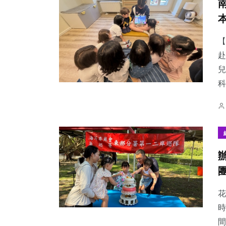
【
赴
兒
科
花
時
間