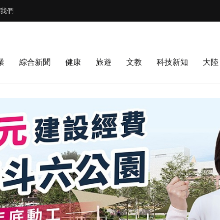
我們
業
綜合新聞
健康
旅遊
文教
科技新知
大陸