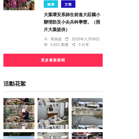
健康
文教
大葉環安系師生前進大莊國小
辦理防災小尖兵科學營。（照
片大葉提供）
周為政
2026年八月06日
5,651 觀看
3 分享
更多最新新聞
活動花絮