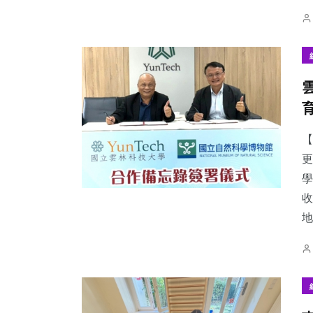
【
更
學
收
地.