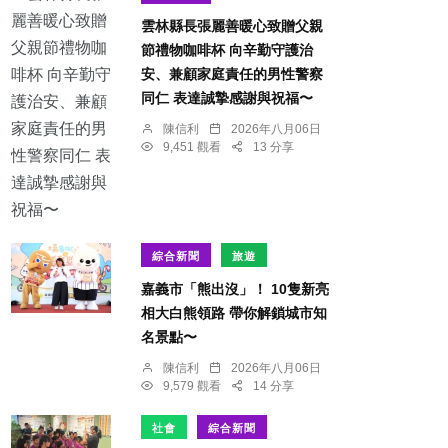
雲林縣長張麗善暖心致贈父親
節禮物咖啡杯 向辛勤守護治
安、兼顧家庭責任的男性警察
同仁 表達誠摯感謝與祝福〜
陳信利
2026年八月06日
9,451 觀看
13 分享
綜合新聞
旅遊
嘉義市「熊出沒」！ 10隻新亮
相大白熊領路 帶你解鎖城市知
名景點〜
陳信利
2026年八月06日
9,579 觀看
14 分享
社會
綜合新聞