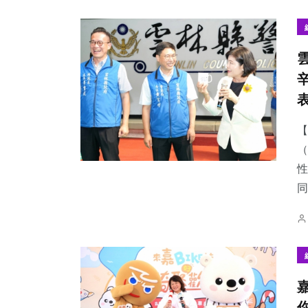
497
+
164
+
48
+
綜合新聞
文教
農業
【
（
性
同
22
+
33
+
43
+
科技新知
頭條
宗教