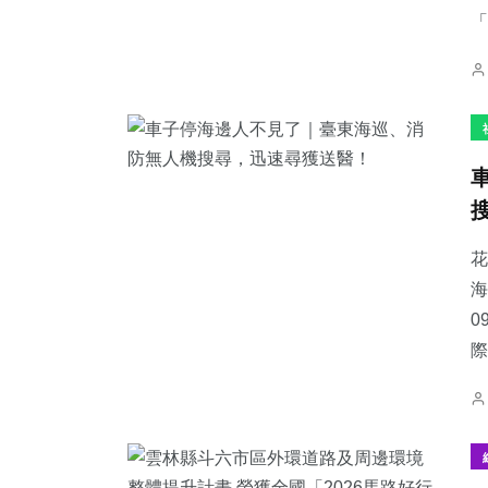
「
花
海
0
際