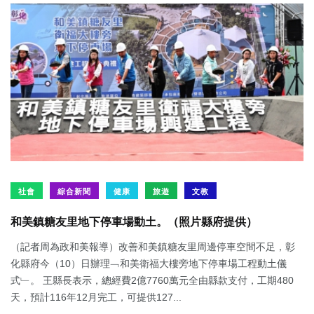
社會
綜合新聞
健康
旅遊
文教
和美鎮糖友里地下停車場動土。（照片縣府提供）
（記者周為政和美報導）改善和美鎮糖友里周邊停車空間不足，彰
化縣府今（10）日辦理﹁和美衛福大樓旁地下停車場工程動土儀
式﹂。 王縣長表示，總經費2億7760萬元全由縣款支付，工期480
天，預計116年12月完工，可提供127...