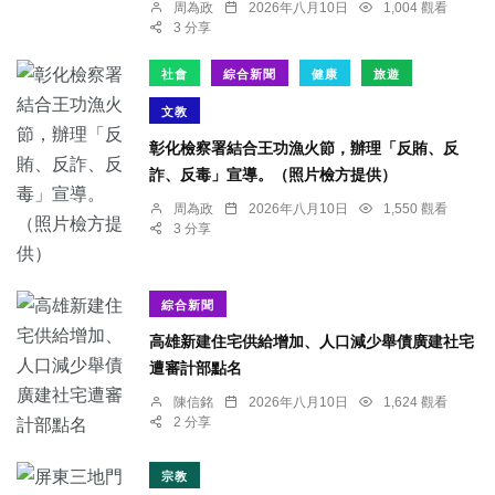
周為政
2026年八月10日
1,004 觀看
3 分享
社會
綜合新聞
健康
旅遊
文教
彰化檢察署結合王功漁火節，辦理「反賄、反
詐、反毒」宣導。（照片檢方提供）
周為政
2026年八月10日
1,550 觀看
3 分享
綜合新聞
高雄新建住宅供給增加、人口減少舉債廣建社宅
遭審計部點名
陳信銘
2026年八月10日
1,624 觀看
2 分享
宗教