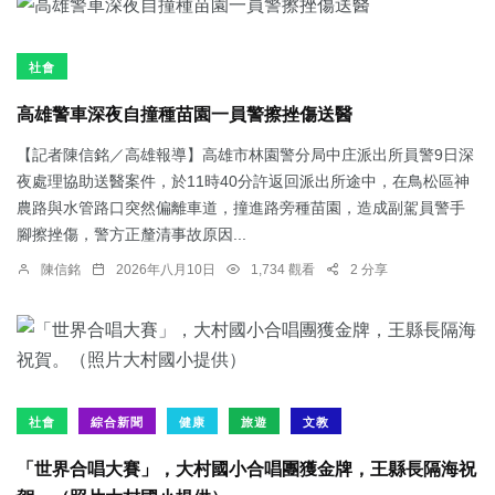
社會
高雄警車深夜自撞種苗園一員警擦挫傷送醫
【記者陳信銘／高雄報導】高雄市林園警分局中庄派出所員警9日深
夜處理協助送醫案件，於11時40分許返回派出所途中，在鳥松區神
農路與水管路口突然偏離車道，撞進路旁種苗園，造成副駕員警手
腳擦挫傷，警方正釐清事故原因...
陳信銘
2026年八月10日
1,734 觀看
2 分享
社會
綜合新聞
健康
旅遊
文教
「世界合唱大賽」，大村國小合唱團獲金牌，王縣長隔海祝