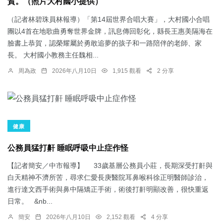
賀。（照片大村國小提供）
（記者林碧珠員林報導）「第14屆世界合唱大賽」，大村國小合唱
團以4首在地歌曲勇奪世界金牌，訊息傳回彰化，縣長王惠美隔海在
臉書上恭賀，認榮耀屬於勇敢追夢的孩子和一路陪伴的老師、家
長。 大村國小教務主任魏相...
周為政
2026年八月10日
1,915 觀看
2 分享
健康
公務員猛打鼾 睡眠呼吸中止症作怪
【記者簡安／中市報導】 33歲基層公務員小莊，長期深受打鼾與
白天精神不濟所苦，尋求仁愛長庚醫院耳鼻喉科徐正明醫師診治，
進行達文西手術與鼻中隔矯正手術，術後打鼾明顯改善，很快重返
日常。 &nb...
簡安
2026年八月10日
2,152 觀看
4 分享