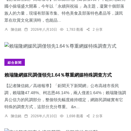
國小操場盛大開幕，今年以「永續與祝福 」為主題，凝聚十個部落
族人的力量，現場有部落市集、特色美食及部落特色產品等，讓民
眾在欣賞文化展演時，也能品...
陳信銘
2026年八月10日
1,783 觀看
2 分享
綜合新聞
賴瑞隆網媒民調僅領先1.64％尊重網媒特殊調查方式
【記者陳信銘／高雄報導】「鉅聞天下新聞網」公布高雄市長民
調，賴瑞隆47.48%、柯志恩46.14%，兩人僅差1.64%；賴瑞隆強調
具公信力的民調部分，整個領先幅度維持穩定，網路民調確實有它
特殊的調查方式，這部分充分尊重。 &n...
陳信銘
2026年八月10日
1,698 觀看
2 分享