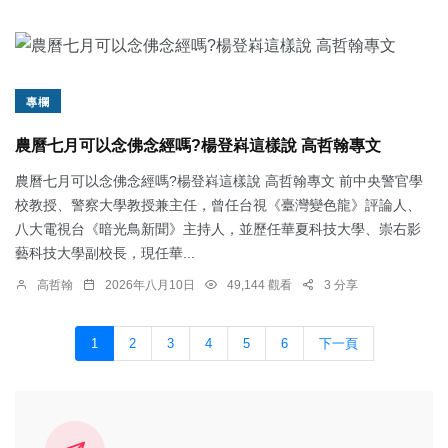
專欄
農曆七月可以念佛念經嗎?楊登嵙這樣說 高哲翰專文
農曆七月可以念佛念經嗎?楊登嵙這樣說 高哲翰專文 前中央警官學
校教授、警察大學教授兼主任，曾任台視《臺灣變色龍》評論人、
八大電視台《暗光鳥新聞》主持人，並歷任華夏科技大學、崇右影
藝科技大學副校長，現任華...
高哲翰
2026年八月10日
49,144 觀看
3 分享
1
2
3
4
5
6
下一頁