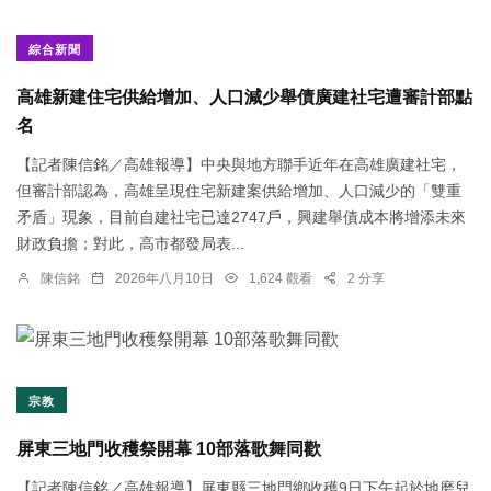
綜合新聞
高雄新建住宅供給增加、人口減少舉債廣建社宅遭審計部點
名
【記者陳信銘／高雄報導】中央與地方聯手近年在高雄廣建社宅，
但審計部認為，高雄呈現住宅新建案供給增加、人口減少的「雙重
矛盾」現象，目前自建社宅已達2747戶，興建舉債成本將增添未來
財政負擔；對此，高市都發局表...
陳信銘
2026年八月10日
1,624 觀看
2 分享
宗教
屏東三地門收穫祭開幕 10部落歌舞同歡
【記者陳信銘／高雄報導】屏東縣三地門鄉收穫9日下午起於地磨兒